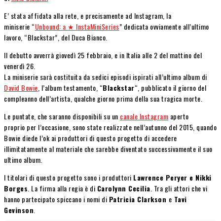
E’ stata affidata alla rete, e precisamente ad Instagram, la
miniserie “
Unbound: a ★ InstaMiniSeries
” dedicata ovviamente all’ultimo
lavoro, “Blackstar”, del Duca Bianco.
Il debutto avverrà giovedì 25 febbraio, e in Italia alle 2 del mattino del
venerdì 26.
La miniserie sarà costituita da sedici episodi ispirati all’ultimo album di
David Bowie
, l’album testamento, “
Blackstar
“, pubblicato il giorno del
compleanno dell’artista, qualche giorno prima della sua tragica morte.
Le puntate, che saranno disponibili su un
canale Instagram
aperto
proprio per l’occasione, sono state realizzate nell’autunno del 2015, quando
Bowie diede l’ok ai produttori di questo progetto di accedere
illimitatamente al materiale che sarebbe diventato successivamente il suo
ultimo album.
I titolari di questo progetto sono i produttori
Lawrence Peryer e Nikki
Borges
. La firma alla regia è di
Carolynn Cecilia
. Tra gli attori che vi
hanno partecipato spiccano i nomi di
Patricia Clarkson
e
Tavi
Gevinson
.