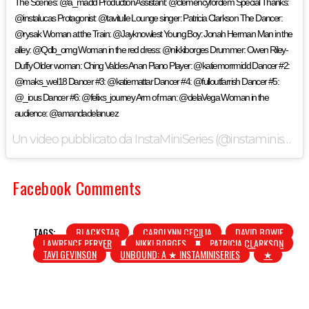
The Scenes: @a_madd Production Assistant: @clemencyforclem Special Thanks:
@instalucas Protagonist: @tavitulle Lounge singer: Patricia Clarkson The Dancer:
@rysak Woman at the Train: @Jayknowlest Young Boy: Jonah Herman Man in the
alley: @Qdb_omg Woman in the red dress: @nikkiborges Drummer: Owen Riley-
Duffy Older woman: Ching Valdes Anan Piano Player: @katiemorrmidd Dancer #2:
@maks_wel18 Dancer #3: @katiemattar Dancer #4: @fulloutfarrish Dancer #5:
@_ious Dancer #6: @felixs_journey Arm of man: @delaVega Woman in the
audience: @amandadelanuez
Un video pubblicato da InstaMiniSeries (@instaminiseries) in data:
Facebook Comments
TAGS:
BLACKSTAR
CAROLYNN CECILIA
DAVID BOWIE
LAWRENCE PERYER
NIKKI BORGES
PATRICIA CLARKSON
TAVI GEVINSON
UNBOUND: A ★ INSTAMINISERIES
★