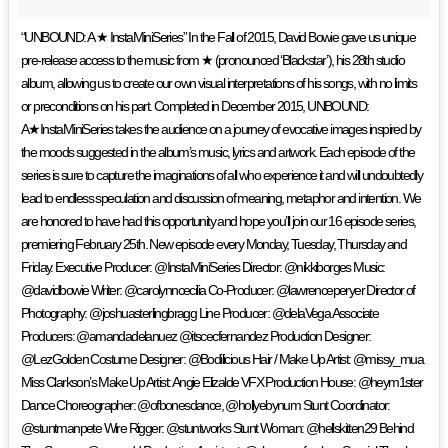
“UNBOUND: A ★ InstaMiniSeries” In the Fall of 2015, David Bowie gave us unique
pre-release access to the music from ★ (pronounced ‘Blackstar’), his 28th studio
album, allowing us to create our own visual interpretations of his songs, with no limits
or preconditions on his part. Completed in December 2015, UNBOUND:
A★InstaMiniSeries takes the audience on a journey of evocative images inspired by
the moods suggested in the album’s music, lyrics and artwork. Each episode of the
series is sure to capture the imaginations of all who experience it and will undoubtedly
lead to endless speculation and discussion of meaning, metaphor and intention. We
are honored to have had this opportunity and hope you’ll join our 16 episode series,
premiering February 25th. New episode every Monday, Tuesday, Thursday and
Friday. Executive Producer: @InstaMiniSeries Director: @nikkiborges Music:
@davidbowie Writer: @carolynncecilia Co-Producer: @lawrenceperyer Director of
Photography: @joshuasterlingbragg Line Producer: @delaVega Associate
Producers: @amandadelanuez @itscecfernandez Production Designer:
@LezGolden Costume Designer: @Bodilicious Hair / Make Up Artist: @missy_mua
Miss Clarkson’s Make Up Artist: Angie Elizalde VFX Production House: @heym1ster
Dance Choreographer: @ofbonesdance, @hollyebynum Stunt Coordinator:
@stuntmanpete Wire Rigger: @stuntworks Stunt Woman: @hellskitten29 Behind