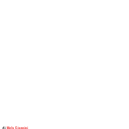
di
Mela Giannini