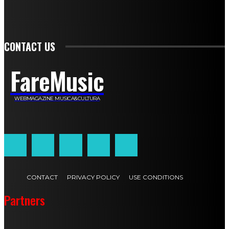
Franca Dini
Elena Nesti
Veronica Ventavoli
Athos Enrile
Angela Paonessa
Karin Voch
Elisa Enrile
Paola Pellai
Alessandra Zacco
Luca Viviani
CONTACT US
FareMusic
WEBMAGAZINE MUSICA&CULTURA
Customized by
JesSoftware di Jessica Cavestro
CONTACT
PRIVACY POLICY
USE CONDITIONS
Partners