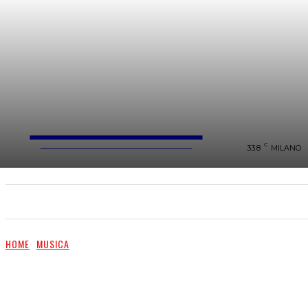
FareMusic
WEBMAGAZINE MUSICA&CULTURA
C
33.8
MILANO
SANREMO 2025
MUSICA
NEWS FLASH
HOME
MUSICA