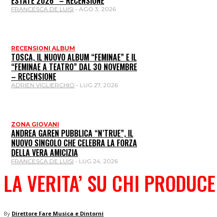
ESTATE 2026” – RECENSIONE
FRANCESCA DE LUISI
-
AGO 3, 2026
RECENSIONI ALBUM
TOSCA, IL NUOVO ALBUM “FEMINAE” E IL
“FEMINAE A TEATRO” DAL 30 NOVEMBRE
– RECENSIONE
ADRIEN VIGLIERCHIO
-
LUG 27, 2026
ZONA GIOVANI
ANDREA GAREN PUBBLICA “N’TRUE”, IL
NUOVO SINGOLO CHE CELEBRA LA FORZA
DELLA VERA AMICIZIA
FRANCESCA DE LUISI
-
LUG 24, 2026
LA VERITA’ SU CHI PRODUC
By
Direttore Fare Musica e Dintorni