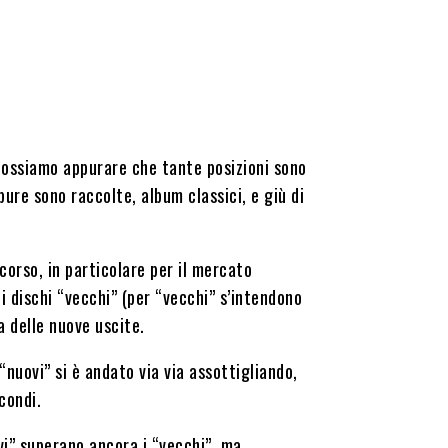
 possiamo appurare che tante posizioni sono
ure sono raccolte, album classici, e giù di
corso, in particolare per il mercato
ei dischi “vecchi” (per “vecchi” s’intendono
a delle nuove uscite.
 “nuovi” si è andato via via assottigliando,
condi.
ovi” superano ancora i “vecchi”, ma