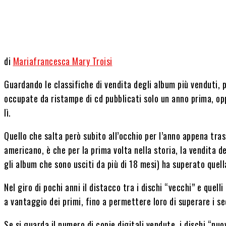
Share
di
Mariafrancesca Mary Troisi
Guardando le classifiche di vendita degli album più venduti,
occupate da ristampe di cd pubblicati solo un anno prima, opp
lì.
Quello che salta però subito all’occhio per l’anno appena tras
americano, è che per la prima volta nella storia, la vendita d
gli album che sono usciti da più di 18 mesi) ha superato quell
Nel giro di pochi anni il distacco tra i dischi “vecchi” e quelli
a vantaggio dei primi, fino a permettere loro di superare i se
Se si guarda il numero di copie digitali vendute, i dischi “nu