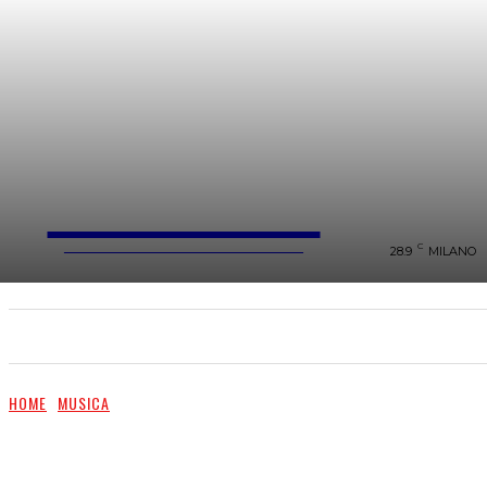
FareMusic
WEBMAGAZINE MUSICA&CULTURA
C
28.9
MILANO
SANREMO 2025
MUSICA
NEWS FLASH
HOME
MUSICA