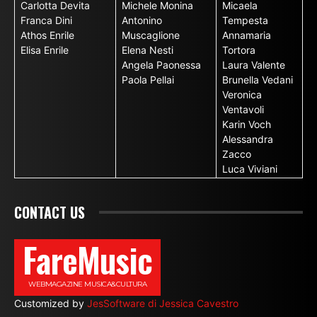
Carlotta Devita
Michele Monina
Micaela
Franca Dini
Antonino
Tempesta
Athos Enrile
Muscaglione
Annamaria
Elisa Enrile
Elena Nesti
Tortora
Angela Paonessa
Laura Valente
Paola Pellai
Brunella Vedani
Veronica
Ventavoli
Karin Voch
Alessandra
Zacco
Luca Viviani
CONTACT US
FareMusic
WEBMAGAZINE MUSICA&CULTURA
Customized by
JesSoftware di Jessica Cavestro