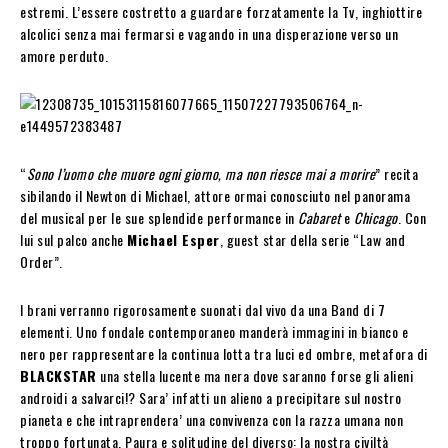
estremi. L’essere costretto a guardare forzatamente la Tv, inghiottire
alcolici senza mai fermarsi e vagando in una disperazione verso un
amore perduto.
“
Sono l’uomo che muore ogni giorno, ma non riesce mai a morire
” recita
sibilando il Newton di Michael, attore ormai conosciuto nel panorama
del musical per le sue splendide performance in
Cabaret
e
Chicago
. Con
lui sul palco anche
Michael Esper
, guest star della serie “Law and
Order”.
I brani verranno rigorosamente suonati dal vivo da una Band di 7
elementi. Uno fondale contemporaneo manderà immagini in bianco e
nero per rappresentare la continua lotta tra luci ed ombre, metafora di
BLACKSTAR
una stella lucente ma nera dove saranno forse gli alieni
androidi a salvarci!? Sara’ infatti un alieno a precipitare sul nostro
pianeta e che intraprendera’ una convivenza con la razza umana non
troppo fortunata. Paura e solitudine del diverso: la nostra civiltà