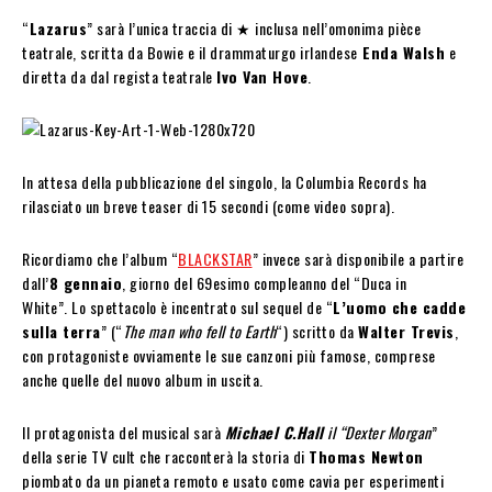
“
Lazarus
” sarà l’unica traccia di ★ inclusa nell’omonima pièce
teatrale, scritta da Bowie e il drammaturgo irlandese
Enda Walsh
e
diretta da dal regista teatrale
Ivo Van Hove
.
In attesa della pubblicazione del singolo, la Columbia Records ha
rilasciato un breve teaser di 15 secondi (come video sopra).
Ricordiamo che l’album “
BLACKSTAR
” invece sarà disponibile a partire
dall’
8 gennaio
, giorno del 69esimo compleanno del “Duca in
White”. Lo spettacolo è incentrato sul sequel de “
L’uomo che cadde
sulla terra
” (“
The man who fell to Earth
“) scritto da
Walter Trevis
,
con protagoniste ovviamente le sue canzoni più famose, comprese
anche quelle del nuovo album in uscita.
Il protagonista del musical sarà
Michael C.Hall
il “Dexter Morgan
”
della serie TV cult che racconterà la storia di
Thomas Newton
piombato da un pianeta remoto e usato come cavia per esperimenti