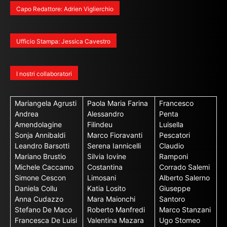
Capo Redattore: Adrien Viglierchio
Ufficio Stampa: Jessica Cavestro
I nostri collaboratori
Mariangela Agrusti
Paola Maria Farina
Francesco
Andrea
Alessandro
Penta
Amendolagine
Filindeu
Luisella
Sonja Annibaldi
Marco Fioravanti
Pescatori
Leandro Barsotti
Serena Iannicelli
Claudio
Mariano Brustio
Silvia Iovine
Ramponi
Michele Caccamo
Costantina
Corrado Salemi
Simone Cescon
Limosani
Alberto Salerno
Daniela Collu
Katia Losito
Giuseppe
Anna Cudazzo
Mara Maionchi
Santoro
Stefano De Maco
Roberto Manfredi
Marco Stanzani
Francesca De Luisi
Valentina Mazara
Ugo Stomeo