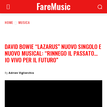
FareMusic
HOME
MUSICA
DAVID BOWIE “LAZARUS” NUOVO SINGOLO E
NUOVO MUSICAL: “RINNEGO IL PASSATO…
IO VIVO PER IL FUTURO”
By
Adrien Viglierchio