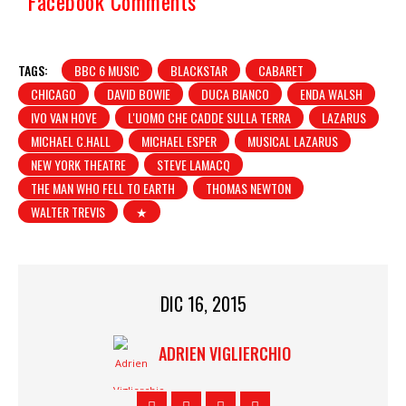
Facebook Comments
TAGS:
BBC 6 MUSIC
BLACKSTAR
CABARET
CHICAGO
DAVID BOWIE
DUCA BIANCO
ENDA WALSH
IVO VAN HOVE
L'UOMO CHE CADDE SULLA TERRA
LAZARUS
MICHAEL C.HALL
MICHAEL ESPER
MUSICAL LAZARUS
NEW YORK THEATRE
STEVE LAMACQ
THE MAN WHO FELL TO EARTH
THOMAS NEWTON
WALTER TREVIS
★
DIC 16, 2015
ADRIEN VIGLIERCHIO