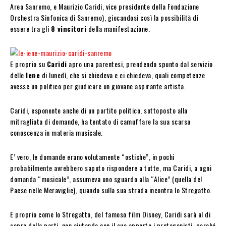
Area Sanremo, e Maurizio Caridi, vice presidente della Fondazione
Orchestra Sinfonica di Sanremo), giocandosi così la possibilità di
essere tra gli
8 vincitori
della manifestazione.
E proprio su
Caridi
apro una parentesi, prendendo spunto dal servizio
delle
Iene
di lunedì, che si chiedeva e ci chiedeva, quali competenze
avesse un politico per giudicare un giovane aspirante artista.
Caridi, esponente anche di un partito politico, sottoposto alla
mitragliata di domande, ha tentato di camuffare la sua scarsa
conoscenza in materia musicale.
E’ vero, le domande erano volutamente “ostiche”, in pochi
probabilmente avrebbero saputo rispondere a tutte, ma Caridi, a ogni
domanda “musicale”, assumeva uno sguardo alla “Alice” (quella del
Paese nelle Meraviglie), quando sulla sua strada incontra lo Stregatto.
E proprio come lo Stregatto, del famoso film Disney, Caridi sarà al di
sopra della parti, non aiutando con il suo apporto i protagonisti, perché