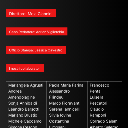
Direttore: Mela Giannini
Capo Redattore: Adrien Viglierchio
Ufficio Stampa: Jessica Cavestro
I nostri collaboratori
Mariangela Agrusti
Paola Maria Farina
Francesco
Andrea
Alessandro
Penta
Amendolagine
Filindeu
Luisella
Sonja Annibaldi
Marco Fioravanti
Pescatori
Leandro Barsotti
Serena Iannicelli
Claudio
Mariano Brustio
Silvia Iovine
Ramponi
Michele Caccamo
Costantina
Corrado Salemi
Simone Cescon
Limosani
Alberto Salerno