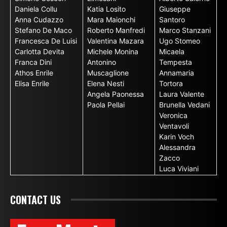
Daniela Collu
Katia Losito
Giuseppe
Anna Cudazzo
Mara Maionchi
Santoro
Stefano De Maco
Roberto Manfredi
Marco Stanzani
Francesca De Luisi
Valentina Mazara
Ugo Stomeo
Carlotta Devita
Michele Monina
Micaela
Franca Dini
Antonino
Tempesta
Athos Enrile
Muscaglione
Annamaria
Elisa Enrile
Elena Nesti
Tortora
Angela Paonessa
Laura Valente
Paola Pellai
Brunella Vedani
Veronica
Ventavoli
Karin Voch
Alessandra
Zacco
Luca Viviani
CONTACT US