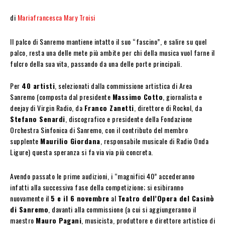
di
Mariafrancesca Mary Troisi
Il palco di Sanremo mantiene intatto il suo “fascino”, e salire su quel
palco, resta una delle mete più ambite per chi della musica vuol farne il
fulcro della sua vita, passando da una delle porte principali.
Per
40 artisti
, selezionati dalla commissione artistica di Area
Sanremo (composta dal presidente
Massimo Cotto
, giornalista e
deejay di Virgin Radio, da
Franco Zanetti
, direttore di Rockol, da
Stefano Senardi
, discografico e presidente della Fondazione
Orchestra Sinfonica di Sanremo, con il contributo del membro
supplente
Maurilio Giordana
, responsabile musicale di Radio Onda
Ligure) questa speranza si fa via via più concreta.
Avendo passato le prime audizioni, i “magnifici 40” accederanno
infatti alla successiva fase della competizione; si esibiranno
nuovamente il
5 e il 6 novembre
al
Teatro dell’Opera del Casinò
di Sanremo
, davanti alla commissione (a cui si aggiungeranno il
maestro
Mauro Pagani
, musicista, produttore e direttore artistico di