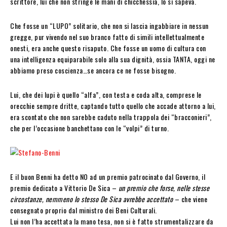
scrittore, lui che non stringe le mani di chicchessia, lo si sapeva.
Che fosse un “LUPO” solitario, che non si lascia ingabbiare in nessun
gregge, pur vivendo nel suo branco fatto di simili intellettualmente
onesti, era anche questo risaputo. Che fosse un uomo di cultura con
una intelligenza equiparabile solo alla sua dignità, ossia TANTA, oggi ne
abbiamo preso coscienza…se ancora ce ne fosse bisogno.
Lui, che dei lupi è quello “alfa”, con testa e coda alta, comprese le
orecchie sempre dritte, captando tutto quello che accade attorno a lui,
era scontato che non sarebbe caduto nella trappola dei “bracconieri”,
che per l’occasione banchettano con le “volpi” di turno.
E il buon Benni ha detto NO ad un premio patrocinato dal Governo, il
premio dedicato a Vittorio De Sica –
un premio che forse, nelle stesse
circostanze, nemmeno lo stesso De Sica avrebbe accettato
– che viene
consegnato proprio dal ministro dei Beni Culturali.
Lui non l’ha accettata la mano tesa, non si è fatto strumentalizzare da