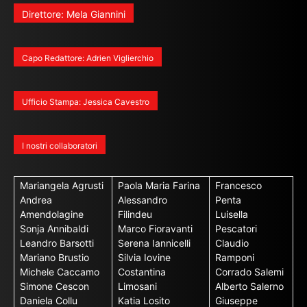
Direttore: Mela Giannini
Capo Redattore: Adrien Viglierchio
Ufficio Stampa: Jessica Cavestro
I nostri collaboratori
Mariangela Agrusti
Paola Maria Farina
Francesco
Andrea
Alessandro
Penta
Amendolagine
Filindeu
Luisella
Sonja Annibaldi
Marco Fioravanti
Pescatori
Leandro Barsotti
Serena Iannicelli
Claudio
Mariano Brustio
Silvia Iovine
Ramponi
Michele Caccamo
Costantina
Corrado Salemi
Simone Cescon
Limosani
Alberto Salerno
Daniela Collu
Katia Losito
Giuseppe