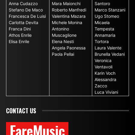
Anna Cudazzo
Mara Maionchi
Santoro
Stefano De Maco
Roberto Manfredi
Marco Stanzani
Francesca De Luisi
Valentina Mazara
Ugo Stomeo
Carlotta Devita
Michele Monina
Micaela
Franca Dini
Antonino
Tempesta
Athos Enrile
Muscaglione
Annamaria
Elisa Enrile
Elena Nesti
Tortora
Angela Paonessa
Laura Valente
Paola Pellai
Brunella Vedani
Veronica
Ventavoli
Karin Voch
Alessandra
Zacco
Luca Viviani
CONTACT US
FareMusic