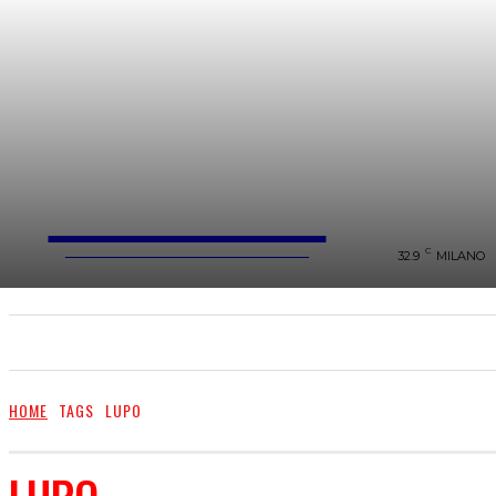
FareMusic
WEBMAGAZINE MUSICA&CULTURA
C
32.9
MILANO
SANREMO 2025
MUSICA
NEWS FLASH
HOME
TAGS
LUPO