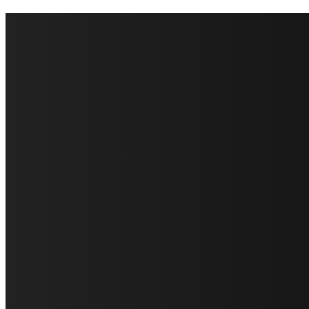
FareMusic nato da una idea di Alberto Salerno
Direttore: Mela Giannini
Capo Redattore: Adrien Viglierchio
Ufficio Stampa: Jessica Cavestro
I nostri collaboratori
Mariangela Agrusti
Paola Maria Farina
Francesco Penta
Andrea Amendolagine
Alessandro Filindeu
Luisella Pescatori
Sonja Annibaldi
Marco Fioravanti
Claudio Ramponi
Leandro Barsotti
Serena Iannicelli
Corrado Salemi
Mariano Brustio
Silvia Iovine
Alberto Salerno
Michele Caccamo
Costantina Limosani
Giuseppe Santoro
Simone Cescon
Katia Losito
Marco Stanzani
Daniela Collu
Mara Maionchi
Ugo Stomeo
Anna Cudazzo
Roberto Manfredi
Micaela Tempesta
Stefano De Maco
Valentina Mazara
Annamaria Tortora
Francesca De Luisi
Michele Monina
Laura Valente
Carlotta Devita
Antonino Muscaglione
Brunella Vedani