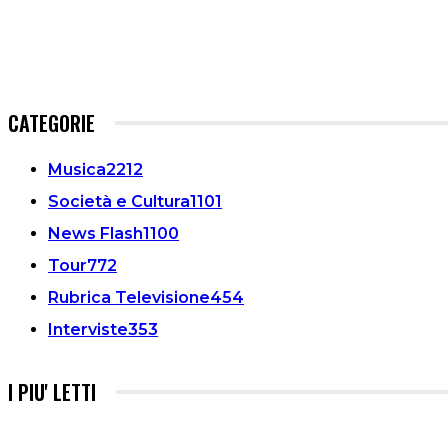
CATEGORIE
Musica
2212
Società e Cultura
1101
News Flash
1100
Tour
772
Rubrica Televisione
454
Interviste
353
I PIU' LETTI