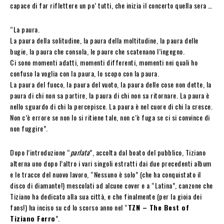
capace di far riflettere un po’ tutti, che inizia il concerto quella sera …
“La paura.
La paura della solitudine, la paura della moltitudine, la paura delle
bugie, la paura che consola, le paure che scatenano l’ingegno.
Ci sono momenti adatti, momenti differenti, momenti nei quali ho
confuso la voglia con la paura, lo scopo con la paura.
La paura del fuoco, la paura del vuoto, la paura delle cose non dette, la
paura di chi non sa partire, la paura di chi non sa ritornare. La paura è
nello sguardo di chi la percepisce. La paura è nel cuore di chi la cresce.
Non c’è errore se non lo si ritiene tale, non c’è fuga se ci si convince di
non fuggire”.
Dopo l’introduzione “
parlata
”, accolta dal boato del pubblico, Tiziano
alterna uno dopo l’altro i vari singoli estratti dai due precedenti album
e le tracce del nuovo lavoro, “Nessuno è solo” (che ha conquistato il
disco di diamante!) mescolati ad alcune cover e a “Latina”, canzone che
Tiziano ha dedicato alla sua città, e che finalmente (per la gioia dei
fans!) ha inciso su cd lo scorso anno nel “
TZN – The Best of
Tiziano Ferro
”.