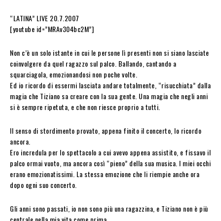
“LATINA” LIVE 20.7.2007
[youtube id=”MRAv304bc2M”]
Non c’è un solo istante in cui le persone lì presenti non si siano lasciate
coinvolgere da quel ragazzo sul palco. Ballando, cantando a
squarciagola, emozionandosi non poche volte.
Ed io ricordo di essermi lasciata andare totalmente, “risucchiata” dalla
magia che Tiziano sa creare con la sua gente. Una magia che negli anni
si è sempre ripetuta, e che non riesce proprio a tutti.
Il senso di stordimento provato, appena finito il concerto, lo ricordo
ancora.
Ero incredula per lo spettacolo a cui avevo appena assistito, e fissavo il
palco ormai vuoto, ma ancora così “pieno” della sua musica. I miei occhi
erano emozionatissimi. La stessa emozione che li riempie anche ora
dopo ogni suo concerto.
Gli anni sono passati, io non sono più una ragazzina, e Tiziano non è più
centrale nella mia vita come prima.