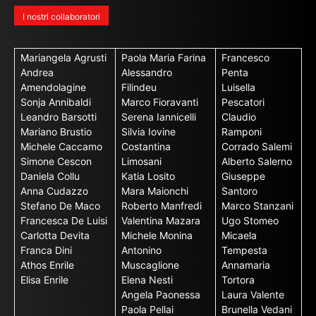
I nostri collaboratori
Mariangela Agrusti
Paola Maria Farina
Francesco
Andrea
Alessandro
Penta
Amendolagine
Filindeu
Luisella
Sonja Annibaldi
Marco Fioravanti
Pescatori
Leandro Barsotti
Serena Iannicelli
Claudio
Mariano Brustio
Silvia Iovine
Ramponi
Michele Caccamo
Costantina
Corrado Salemi
Simone Cescon
Limosani
Alberto Salerno
Daniela Collu
Katia Losito
Giuseppe
Anna Cudazzo
Mara Maionchi
Santoro
Stefano De Maco
Roberto Manfredi
Marco Stanzani
Francesca De Luisi
Valentina Mazara
Ugo Stomeo
Carlotta Devita
Michele Monina
Micaela
Franca Dini
Antonino
Tempesta
Athos Enrile
Muscaglione
Annamaria
Elisa Enrile
Elena Nesti
Tortora
Angela Paonessa
Laura Valente
Paola Pellai
Brunella Vedani