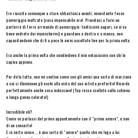
Ero riuscita comunque a stare abbastanza avanti, nonostante fosse
pomeriggio inoltrato (cosa impensabile ora! Provateci a farvi un
parterre di Ferro arrivando di pomeriggio: tantissimi auguri, se vi va
bene vedrete dai maxischermi) e guardavo a destra e a manca, non
capacitandomi che di lì a poco lo avrei ascoltato live per la prima volta.
Era anche la prima volta che condividevo il mio entusiasmo con chi lo
capiva appieno.
Per dirla tutta, non mi sentivo come con gli amici una sorta di marziano
a cui si illuminano gli occhi alla vista del suo artista preferito! Ricordo
perfettamente anche cosa indossavo! (Top rosso scollato sulla schiena
e lunga gonna colorata!)
Incredibile eh?
Come se parlassi del primo appuntamento con il “primo amore”, e non
di un concerto!
E in certo senso … è una sorta di “amore” quello che mi lega a lui.