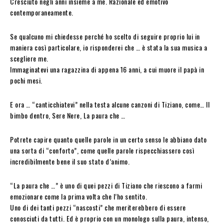
Cresciuto negli anni insieme a me. Razionale ed emotivo
contemporaneamente.
Se qualcuno mi chiedesse perché ho scelto di seguire proprio lui in
maniera così particolare, io risponderei che … è stata la sua musica a
scegliere me.
Immaginatevi una ragazzina di appena 16 anni, a cui muore il papà in
pochi mesi.
E ora … “canticchiatevi” nella testa alcune canzoni di Tiziano, come… Il
bimbo dentro, Sere Nere, La paura che …
Potrete capire quanto quelle parole in un certo senso le abbiano dato
una sorta di “conforto”, come quelle parole rispecchiassero così
incredibilmente bene il suo stato d’animo.
“La paura che …” è uno di quei pezzi di Tiziano che riescono a farmi
emozionare come la prima volta che l’ho sentito.
Uno di dei tanti pezzi “nascosti” che meriterebbero di essere
conosciuti da tutti. Ed è proprio con un monologo sulla paura, intenso,