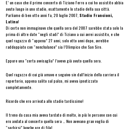
E’ un caso che il primo concerto di Tiziano Ferro a cui ho assistito abbia
avuto luogo in uno stadio, esattamente lo stadio della sua città.
Parliamo di ben otto anni fa, 20 luglio 2007,
Stadio Francioni,
Latina
!
Di certo non immaginavo che quella sera del 2007 sarebbe stata solo la
prima di altre date “negli stadi” di Tiziano a cui avrei assistito, e che
quel ragazzo di “appena” 27 anni, solo otto anni dopo, avrebbe
raddoppiato con “nonchalance” sia l’Olimpico che San Siro.
Eppure una “certa avvisaglia” l’avevo già avuto quella sera.
Quel ragazzo di cui già amavo e seguivo sin dall’inizio della carriera il
repertorio, appena salito sul palco, mi aveva ipnotizzato
completamente.
Ricordo che ero arrivata allo stadio tardissimo!
Il treno da casa mia aveva tardato di molto, in più le persone con cui
ero andata al concerto quella sera … Non avevano gran voglia di
“sorbirsi” lunghe ore di fila!