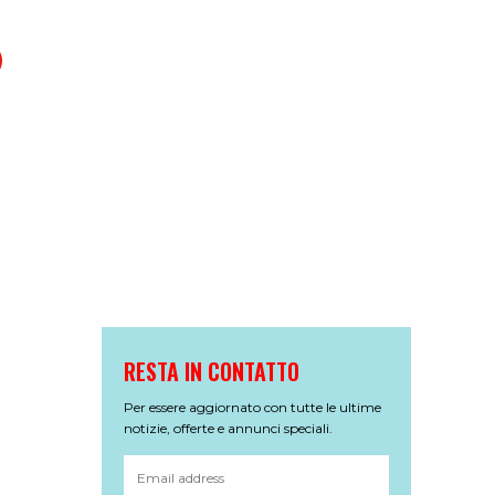
RESTA IN CONTATTO
Per essere aggiornato con tutte le ultime
notizie, offerte e annunci speciali.