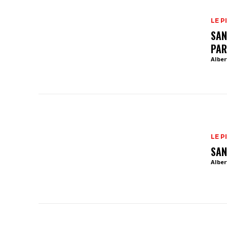
LE P
SAN
PAR
Alber
LE P
SAN
Alber