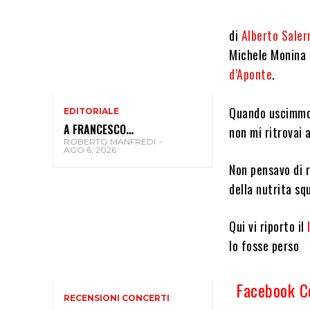
di
Alberto Saler
Michele Monina h
d’Aponte
.
Quando uscimmo 
EDITORIALE
A FRANCESCO…
non mi ritrovai 
ROBERTO MANFREDI
-
AGO 6, 2026
Non pensavo di r
della nutrita sq
Qui vi riporto il
lo fosse perso
Facebook 
RECENSIONI CONCERTI