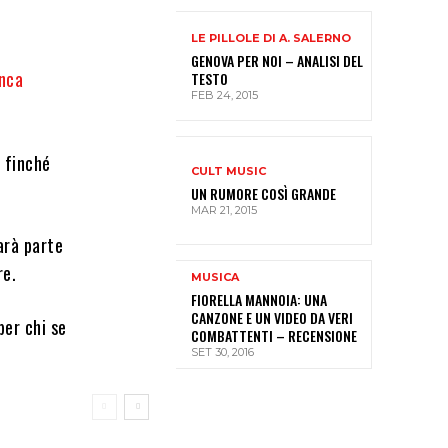
LE PILLOLE DI A. SALERNO
GENOVA PER NOI – ANALISI DEL
nca
TESTO
FEB 24, 2015
 finché
CULT MUSIC
UN RUMORE COSÌ GRANDE
MAR 21, 2015
arà parte
re.
MUSICA
FIORELLA MANNOIA: UNA
CANZONE E UN VIDEO DA VERI
er chi se
COMBATTENTI – RECENSIONE
SET 30, 2016