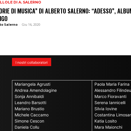
ILLOLE DI A. SALERNO
ORIE DI MUSICA” DI ALBERTO SALERNO: “ADESSO”, ALBU
NGO
to Salerno
-
Giu 16, 2020
I nostri collaboratori
Mariangela Agrusti
Paola Maria Farina
Andrea Amendolagine
Alessandro Filinde
Sonja Annibaldi
Marco Fioravanti
Leandro Barsotti
Serena Iannicelli
Mariano Brustio
Silvia Iovine
Michele Caccamo
Costantina Limosan
Simone Cescon
Katia Losito
Daniela Collu
Mara Maionchi