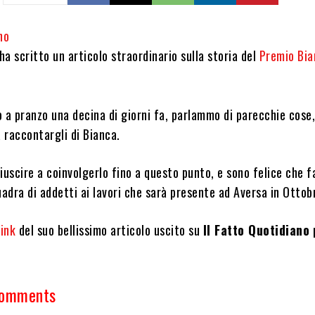
no
a scritto un articolo straordinario sulla storia del
Premio Bia
a pranzo una decina di giorni fa, parlammo di parecchie cose,
a raccontargli di Bianca.
iuscire a coinvolgerlo fino a questo punto, e sono felice che f
uadra di addetti ai lavori che sarà presente ad Aversa in Ottob
link
del suo bellissimo articolo uscito su
Il Fatto Quotidiano
p
Comments