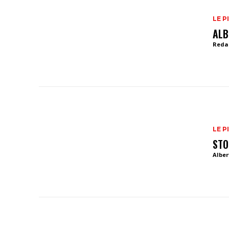
LE P
ALB
Reda
LE P
STO
Alber