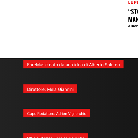
LE P
“ST
MA
Alber
FareMusic nato da una idea di Alberto Salerno
Direttore: Mela Giannini
Capo Redattore: Adrien Viglierchio