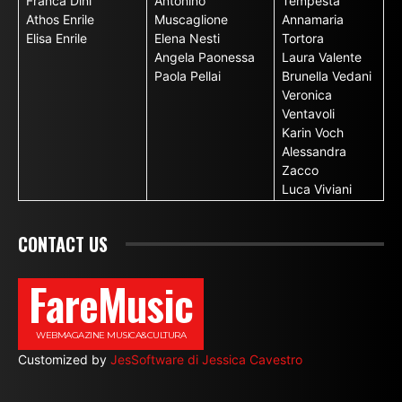
Franca Dini
Antonino
Tempesta
Athos Enrile
Muscaglione
Annamaria
Elisa Enrile
Elena Nesti
Tortora
Angela Paonessa
Laura Valente
Paola Pellai
Brunella Vedani
Veronica
Ventavoli
Karin Voch
Alessandra
Zacco
Luca Viviani
CONTACT US
FareMusic
WEBMAGAZINE MUSICA&CULTURA
Customized by
JesSoftware di Jessica Cavestro