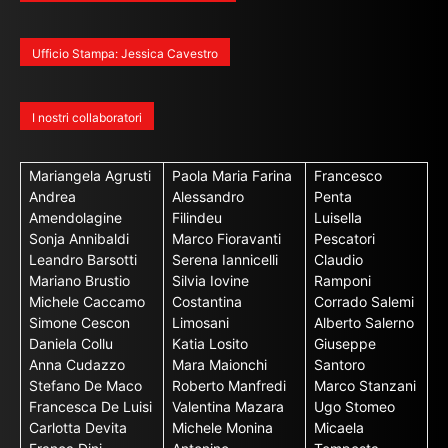
Ufficio Stampa: Jessica Cavestro
I nostri collaboratori
Mariangela Agrusti
Paola Maria Farina
Francesco
Andrea
Alessandro
Penta
Amendolagine
Filindeu
Luisella
Sonja Annibaldi
Marco Fioravanti
Pescatori
Leandro Barsotti
Serena Iannicelli
Claudio
Mariano Brustio
Silvia Iovine
Ramponi
Michele Caccamo
Costantina
Corrado Salemi
Simone Cescon
Limosani
Alberto Salerno
Daniela Collu
Katia Losito
Giuseppe
Anna Cudazzo
Mara Maionchi
Santoro
Stefano De Maco
Roberto Manfredi
Marco Stanzani
Francesca De Luisi
Valentina Mazara
Ugo Stomeo
Carlotta Devita
Michele Monina
Micaela