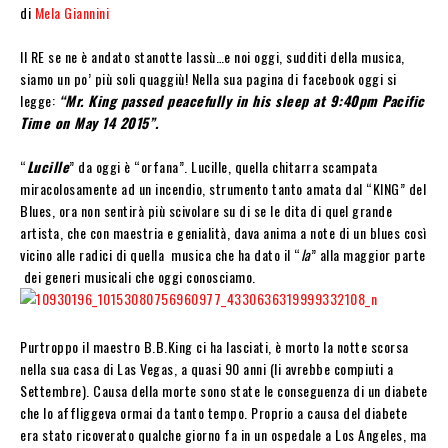
di
Mela Giannini
Il RE se ne è andato stanotte lassù…e noi oggi, sudditi della musica,
siamo un po’ più soli quaggiù! Nella sua pagina di facebook oggi si
legge:
“Mr. King passed peacefully in his sleep at 9:40pm Pacific
Time on May 14 2015”.
“
Lucille
” da oggi è “orfana”. Lucille, quella chitarra scampata
miracolosamente ad un incendio, strumento tanto amata dal “KING” del
Blues, ora non sentirà più scivolare su di se le dita di quel grande
artista, che con maestria e genialità, dava anima a note di un blues così
vicino alle radici di quella musica che ha dato il “
la
” alla maggior parte
dei generi musicali che oggi conosciamo.
Purtroppo il maestro B.B.King ci ha lasciati, è morto la notte scorsa
nella sua casa di Las Vegas, a quasi 90 anni (li avrebbe compiuti a
Settembre). Causa della morte sono state le conseguenza di un diabete
che lo affliggeva ormai da tanto tempo. Proprio a causa del diabete
era stato ricoverato qualche giorno fa in un ospedale a Los Angeles, ma