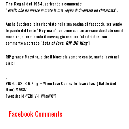
The Regal del 1964
, scrivendo a commento:
“
quello che ha messo in moto la mia voglia di diventare un chitarrista
“.
Anche Zucchero lo ha ricordato nella sua pagina di facebook, scrivendo
le parole del testo “
Hey man
“, canzone con cui avevano duettato con il
maestro, e terminando il messaggio con una foto dei due, con
commento a corredo “
Lots of love. RIP BB King
“!
RIP grande Maestro…e che il blues sia sempre con te, anche lassù nel
cielo!
.
VIDEO: U2, B.B.King – When Love Comes To Town /live/ ( Rattle And
Hum) /1988/
[youtube id=”ZRHV-HWhqWQ”]
Facebook Comments