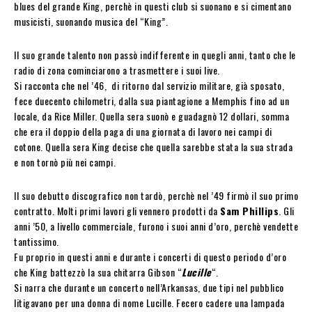
blues del grande King, perchè in questi club si suonano e si cimentano
musicisti, suonando musica del “King”.
Il suo grande talento non passò indifferente in quegli anni, tanto che le
radio di zona cominciarono a trasmettere i suoi live.
Si racconta che nel ’46, di ritorno dal servizio militare, già sposato,
fece duecento chilometri, dalla sua piantagione a Memphis fino ad un
locale, da Rice Miller. Quella sera suonò e guadagnò 12 dollari, somma
che era il doppio della paga di una giornata di lavoro nei campi di
cotone. Quella sera King decise che quella sarebbe stata la sua strada
e non tornò più nei campi.
Il suo debutto discografico non tardò, perchè nel ’49 firmò il suo primo
contratto. Molti primi lavori gli vennero prodotti da
Sam Phillips
. Gli
anni ’50, a livello commerciale, furono i suoi anni d’oro, perchè vendette
tantissimo.
Fu proprio in questi anni e durante i concerti di questo periodo d’oro
che King battezzò la sua chitarra Gibson “
Lucille
“.
Si narra che durante un concerto nell’Arkansas, due tipi nel pubblico
litigavano per una donna di nome Lucille. Fecero cadere una lampada