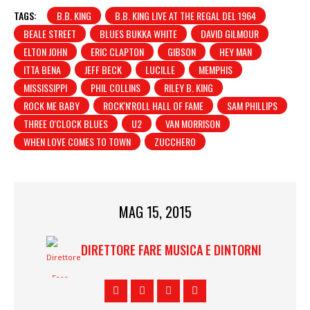
TAGS:
B.B. KING
B.B. KING LIVE AT THE REGAL DEL 1964
BEALE STREET
BLUES BUKKA WHITE
DAVID GILMOUR
ELTON JOHN
ERIC CLAPTON
GIBSON
HEY MAN
ITTA BENA
JEFF BECK
LUCILLE
MEMPHIS
MISSISSIPPI
PHIL COLLINS
RILEY B. KING
ROCK ME BABY
ROCK'N'ROLL HALL OF FAME
SAM PHILLIPS
THREE O'CLOCK BLUES
U2
VAN MORRISON
WHEN LOVE COMES TO TOWN
ZUCCHERO
MAG 15, 2015
DIRETTORE FARE MUSICA E DINTORNI