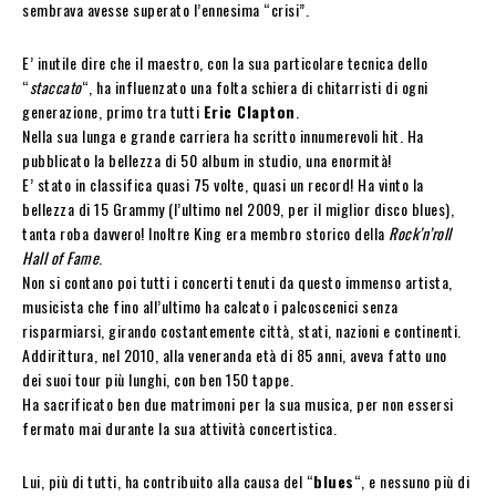
sembrava avesse superato l’ennesima “crisi”.
E’ inutile dire che il maestro, con la sua particolare tecnica dello
“
staccato
“, ha influenzato una folta schiera di chitarristi di ogni
generazione, primo tra tutti
Eric Clapton
.
Nella sua lunga e grande carriera ha scritto innumerevoli hit. Ha
pubblicato la bellezza di 50 album in studio, una enormità!
E’ stato in classifica quasi 75 volte, quasi un record! Ha vinto la
bellezza di 15 Grammy (l’ultimo nel 2009, per il miglior disco blues),
tanta roba davvero! Inoltre King era membro storico della
Rock’n’roll
Hall of Fame
.
Non si contano poi tutti i concerti tenuti da questo immenso artista,
musicista che fino all’ultimo ha calcato i palcoscenici senza
risparmiarsi, girando costantemente città, stati, nazioni e continenti.
Addirittura, nel 2010, alla veneranda età di 85 anni, aveva fatto uno
dei suoi tour più lunghi, con ben 150 tappe.
Ha sacrificato ben due matrimoni per la sua musica, per non essersi
fermato mai durante la sua attività concertistica.
Lui, più di tutti, ha contribuito alla causa del “
blues
“, e nessuno più di