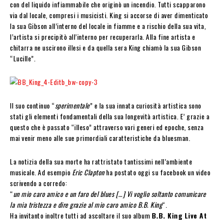
con del liquido infiammabile che originò un incendio. Tutti scapparono
via dal locale, compresi i musicisti. King si accorse di aver dimenticato
la sua Gibson all’interno del locale in fiamme e a rischio della sua vita,
l’artista si precipitò all’interno per recuperarla. Alla fine artista e
chitarra ne uscirono illesi e da quella sera King chiamò la sua Gibson
“Lucille”.
Il suo continuo “
sperimentale
” e la sua innata curiosità artistica sono
stati gli elementi fondamentali della sua longevità artistica. E’ grazie a
questo che è passato “illeso” attraverso vari generi ed epoche, senza
mai venir meno alle sue primordiali caratteristiche da bluesman.
La notizia della sua morte ha rattristato tantissimi nell’ambiente
musicale. Ad esempio
Eric Clapton
ha postato oggi su facebook un video
scrivendo a corredo:
“
un mio caro amico e un faro del blues […] Vi voglio soltanto comunicare
la mia tristezza e dire grazie al mio caro amico B.B. King
“.
Ha invitanto inoltre tutti ad ascoltare il suo album
B.B. King Live At