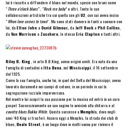
lui è riuscito a diffondere il blues nel mondo, specie con brani come
“
Three o’clock blues”
,
“Rock me baby
” e altri. Tante le sue
collaborazioni artistiche tra cui quella con gli
U2
, con cui aveva inciso
“
When love comes to town
“. Ma sono stati davvero in tanti a suonare con
lui, da
Elton John
a
David Gilmour,
da
Jeff Beck
a
Phil Collins
,
da
Van Morrison
a
Zucchero
, lo stesso
Eric Clapton
e tanti altri.
Riley B. King
, in arte B.B.King, aveva origini umili. Era nato da una
famiglia di contadini a
Itta Bena
, nel
Mississippi
, il 16 settembre
del 1925.
Come la sua famiglia, anche lui, in quel del Delta del Mississippi, aveva
lavorato duramente nei campi di cotone, in un periodo in cui la
segregazione razziale imperversava.
Nel mentre lui scoprì la sua passione per la musica ed entrò in un coro
gospel. Successivamente un suo cugino lo avvicinò alla chitarra e al
country blues Bukka White
. Questo successe a
Memphis
, dove negli
anni ’40 King si trasferì. Ancora oggi a Menphis, la strada dei club di
blues,
Beale Street
, è un luogo dove in molti vanno per rivivere il