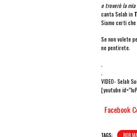
e troverò la mia
canta Selah in
T
Siamo certi che 
Se non volete pe
ne pentirete.
.
.
VIDEO- Selah Su
[youtube id=”Iu
Facebook 
TAGS:
BOB M