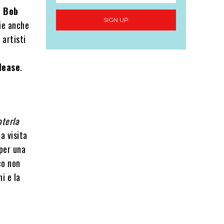
è
Bob
SIGN UP
zie anche
 artisti
lease
.
oterla
a visita
 per una
co non
i e la