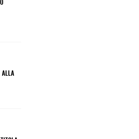
VO
O ALLA