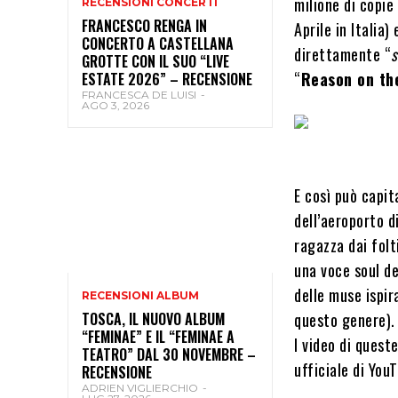
milione di copie
RECENSIONI CONCERTI
FRANCESCO RENGA IN
Aprile in Italia)
CONCERTO A CASTELLANA
direttamente “
s
GROTTE CON IL SUO “LIVE
“
Reason on th
ESTATE 2026” – RECENSIONE
FRANCESCA DE LUISI
-
AGO 3, 2026
E così può capit
dell’aeroporto d
ragazza dai folt
una voce soul d
delle muse ispir
RECENSIONI ALBUM
TOSCA, IL NUOVO ALBUM
questo genere).
“FEMINAE” E IL “FEMINAE A
I video di quest
TEATRO” DAL 30 NOVEMBRE –
ufficiale di YouT
RECENSIONE
ADRIEN VIGLIERCHIO
-