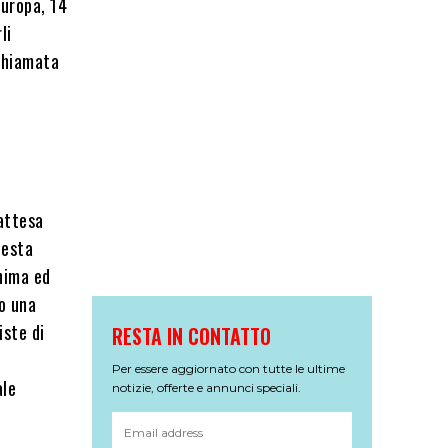
uropa, 14
li
 chiamata
’attesa
uesta
anima ed
o una
iste di
RESTA IN CONTATTO
Per essere aggiornato con tutte le ultime
ale
notizie, offerte e annunci speciali.