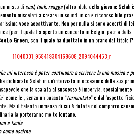
 un misto di
soul, funk, reagge
(altro idolo della giovane Selah 
temente miscelati a creare un sound unico e riconoscibile gra
larissima voce accattivante. Non per nulla si sono accorti di lei
rince (per il quale ha aperto un concerto in Belgio, patria della
CeeLo Green
, con il quale ha duettato in un brano dal titolo
P
che mi interessa è poter continuare a scrivere la mia musica e p
 ha dichiarato Selah in un’intervista in occasione della sua prim
onsapevole che la scalata al successo è impervia, specialmente
le
” come lei, senza un passato “
tormentato
” e dall’aspetto fisi
nte. Ma il talento immenso di cui è dotata nel comporre canzon
dinaria la porteranno molto lontano.
on è facile
so come uscirne