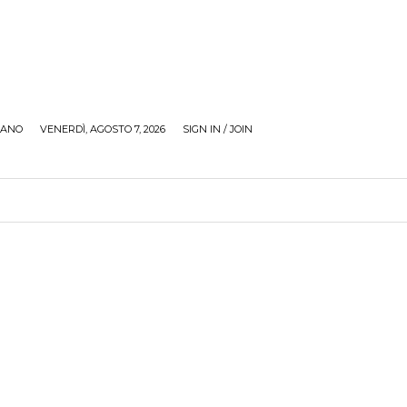
LANO
VENERDÌ, AGOSTO 7, 2026
SIGN IN / JOIN
RECENSIONI
ZONA GIOVANI
TOUR
SOCI