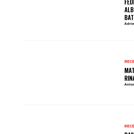
FED
ALB
BAT
Adrie
REC
MAT
RIN
Anto
REC