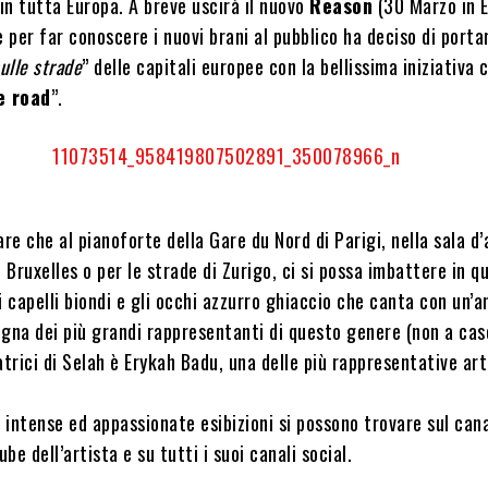
 in tutta Europa. A breve uscirà il nuovo
Reason
(30 Marzo in E
 e per far conoscere i nuovi brani al pubblico ha deciso di portar
ulle strade
” delle capitali europee con la bellissima iniziativa
e road
”.
are che al pianoforte della Gare du Nord di Parigi, nella sala d
i Bruxelles o per le strade di Zurigo, ci si possa imbattere in q
i capelli biondi e gli occhi azzurro ghiaccio che canta con un’
egna dei più grandi rappresentanti di questo genere (non a cas
atrici di Selah è Erykah Badu, una delle più rappresentative art
e intense ed appassionate esibizioni si possono trovare sul can
ube dell’artista e su tutti i suoi canali social.