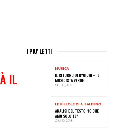
I PIU' LETTI
MUSICA
À IL
IL RITORNO DI RYUICHI – IL
MUSICISTA VERDE
SET 11, 2015
LE PILLOLE DI A. SALERNO
ANALISI DEL TESTO “IO CHE
AMO SOLO TE”
GIU 10, 2016