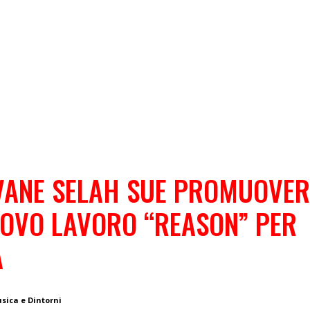
VANE SELAH SUE PROMUOVER
OVO LAVORO “REASON” PER
A
usica e Dintorni