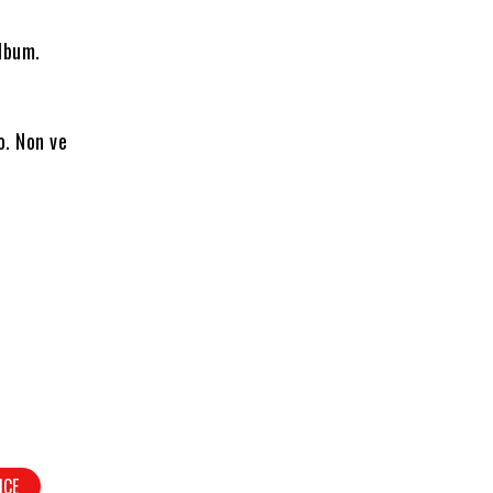
album.
o. Non ve
NCE