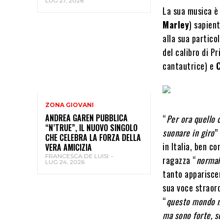
LUG 27, 2026
La sua musica è
Marley
) sapien
alla sua partico
del calibro di P
cantautrice) e
ZONA GIOVANI
ANDREA GAREN PUBBLICA
“
Per ora quello 
“N’TRUE”, IL NUOVO SINGOLO
suonare in giro
”
CHE CELEBRA LA FORZA DELLA
in Italia, ben c
VERA AMICIZIA
FRANCESCA DE LUISI
-
ragazza “
norma
LUG 24, 2026
tanto apparisce
sua voce straor
“
questo mondo n
ma sono forte, 