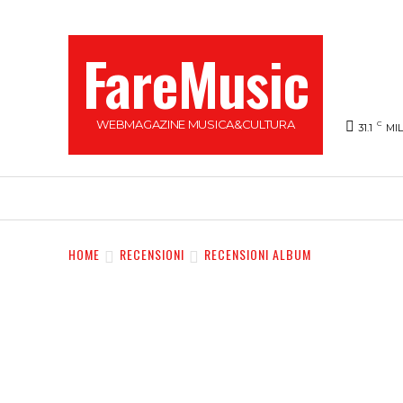
FareMusic
WEBMAGAZINE MUSICA&CULTURA
C
31.1
MI
SANREMO 2025
MUSICA
NEWS FLASH
HOME
RECENSIONI
RECENSIONI ALBUM