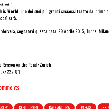
 strad
a”
his World
, uno dei suoi più grandi successi tratto dal primo 
così sarà.
rdervela, segnatevi questa data: 29 Aprile 2015, Tunnel Milan
e Reason on the Road : Zurich
PexX222IQ”]
Comments
ARLEY
CEELO GREEN
KATE ANDORA
PLEASE
PRI