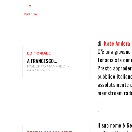
di
Kate Andora
C’è una giovane
EDITORIALE
tenacia sta conq
A FRANCESCO…
ROBERTO MANFREDI
-
Presto approderà
AGO 6, 2026
pubblico italian
assolutamente u
mainstream radi
.
.
Il suo nome è
Se