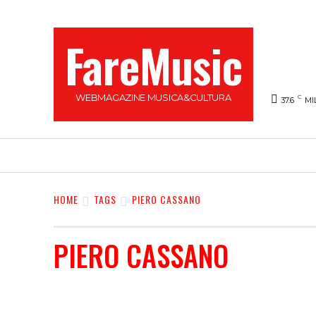
FareMusic
WEBMAGAZINE MUSICA&CULTURA
C
37.6
MI
SANREMO 2025
MUSICA
NEWS FLASH
HOME
TAGS
PIERO CASSANO
PIERO CASSANO