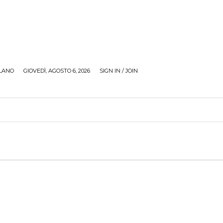
LANO
GIOVEDÌ, AGOSTO 6, 2026
SIGN IN / JOIN
RECENSIONI
ZONA GIOVANI
TOUR
SOCI