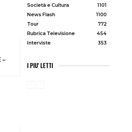
Società e Cultura
1101
News Flash
1100
Tour
772
Rubrica Televisione
454
Interviste
353
E –
I PIU' LETTI