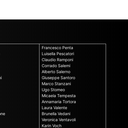
Francesco Penta
u
Luisella Pescatori
Claudio Ramponi
Corrado Salemi
Alberto Salerno
i
Giuseppe Santoro
Marco Stanzani
Ugo Stomeo
Micaela Tempesta
Annamaria Tortora
Laura Valente
one
Brunella Vedani
Veronica Ventavoli
Karin Voch