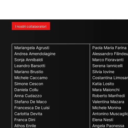
I nostri collaboratori
Mariangela Agrusti
Paola Maria Farina
Andrea Amendolagine
Alessandro Filinde
Sonja Annibaldi
Marco Fioravanti
Leandro Barsotti
Serena Iannicelli
Mariano Brustio
Silvia Iovine
Michele Caccamo
Costantina Limosan
Simone Cescon
Katia Losito
Daniela Collu
Mara Maionchi
Anna Cudazzo
Roberto Manfredi
Stefano De Maco
Valentina Mazara
Francesca De Luisi
Michele Monina
Carlotta Devita
Antonino Muscagli
Franca Dini
Elena Nesti
Athos Enrile
Angela Paonessa