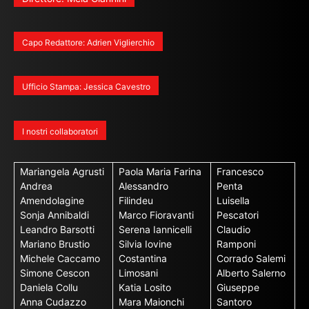
Capo Redattore: Adrien Viglierchio
Ufficio Stampa: Jessica Cavestro
I nostri collaboratori
Mariangela Agrusti
Paola Maria Farina
Francesco
Andrea
Alessandro
Penta
Amendolagine
Filindeu
Luisella
Sonja Annibaldi
Marco Fioravanti
Pescatori
Leandro Barsotti
Serena Iannicelli
Claudio
Mariano Brustio
Silvia Iovine
Ramponi
Michele Caccamo
Costantina
Corrado Salemi
Simone Cescon
Limosani
Alberto Salerno
Daniela Collu
Katia Losito
Giuseppe
Anna Cudazzo
Mara Maionchi
Santoro