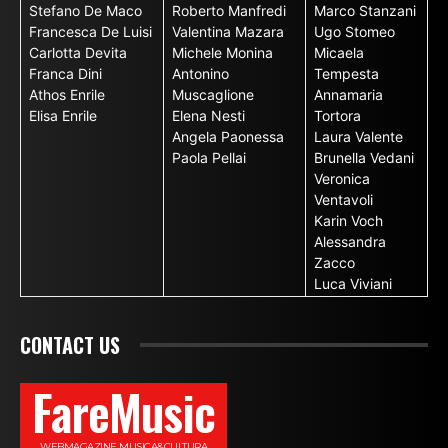
Stefano De Maco
Roberto Manfredi
Marco Stanzani
Francesca De Luisi
Valentina Mazara
Ugo Stomeo
Carlotta Devita
Michele Monina
Micaela
Franca Dini
Antonino
Tempesta
Athos Enrile
Muscaglione
Annamaria
Elisa Enrile
Elena Nesti
Tortora
Angela Paonessa
Laura Valente
Paola Pellai
Brunella Vedani
Veronica
Ventavoli
Karin Voch
Alessandra
Zacco
Luca Viviani
CONTACT US
FareMusic
WEBMAGAZINE MUSICA&CULTURA