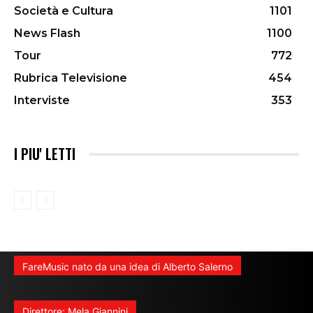
Società e Cultura
1101
News Flash
1100
Tour
772
Rubrica Televisione
454
Interviste
353
I PIU' LETTI
FareMusic nato da una idea di Alberto Salerno
Direttore: Mela Giannini