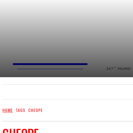
FareMusic
WEBMAGAZINE MUSICA&CULTURA
C
24.7
MILANO
SANREMO 2025
MUSICA
NEWS FLASH
HOME
TAGS
CHEOPE