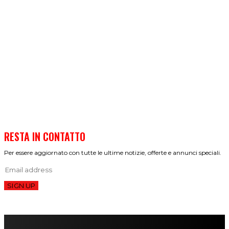
RESTA IN CONTATTO
Per essere aggiornato con tutte le ultime notizie, offerte e annunci speciali.
SIGN UP
FareMusic nato da una idea di Alberto Salerno