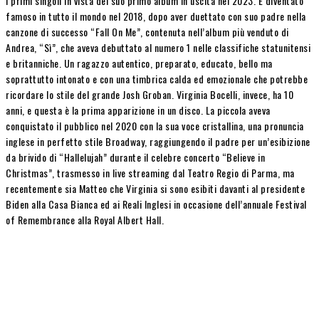
i primi singoli in vista del suo primo album in uscita nel 2023. È diventato
famoso in tutto il mondo nel 2018, dopo aver duettato con suo padre nella
canzone di successo “Fall On Me”, contenuta nell’album più venduto di
Andrea, “Sì”, che aveva debuttato al numero 1 nelle classifiche statunitensi
e britanniche. Un ragazzo autentico, preparato, educato, bello ma
soprattutto intonato e con una timbrica calda ed emozionale che potrebbe
ricordare lo stile del grande Josh Groban. Virginia Bocelli, invece, ha 10
anni, e questa è la prima apparizione in un disco. La piccola aveva
conquistato il pubblico nel 2020 con la sua voce cristallina, una pronuncia
inglese in perfetto stile Broadway, raggiungendo il padre per un’esibizione
da brivido di “Hallelujah” durante il celebre concerto “Believe in
Christmas”, trasmesso in live streaming dal Teatro Regio di Parma, ma
recentemente sia Matteo che Virginia si sono esibiti davanti al presidente
Biden alla Casa Bianca ed ai Reali Inglesi in occasione dell’annuale Festival
of Remembrance alla Royal Albert Hall.