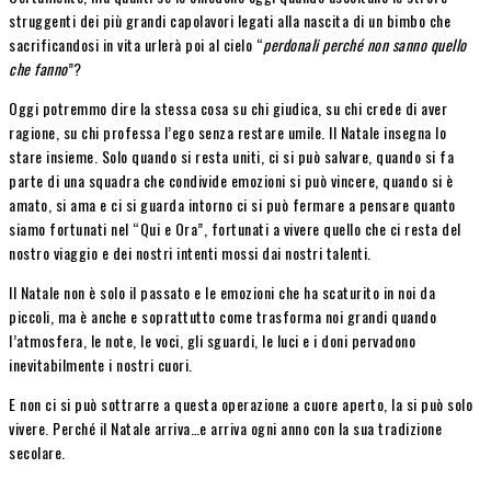
struggenti dei più grandi capolavori legati alla nascita di un bimbo che
sacrificandosi in vita urlerà poi al cielo “
perdonali perché non sanno quello
che fanno
”?
Oggi potremmo dire la stessa cosa su chi giudica, su chi crede di aver
ragione, su chi professa l’ego senza restare umile. Il Natale insegna lo
stare insieme. Solo quando si resta uniti, ci si può salvare, quando si fa
parte di una squadra che condivide emozioni si può vincere, quando si è
amato, si ama e ci si guarda intorno ci si può fermare a pensare quanto
siamo fortunati nel “Qui e Ora”, fortunati a vivere quello che ci resta del
nostro viaggio e dei nostri intenti mossi dai nostri talenti.
Il Natale non è solo il passato e le emozioni che ha scaturito in noi da
piccoli, ma è anche e soprattutto come trasforma noi grandi quando
l’atmosfera, le note, le voci, gli sguardi, le luci e i doni pervadono
inevitabilmente i nostri cuori.
E non ci si può sottrarre a questa operazione a cuore aperto, la si può solo
vivere. Perché il Natale arriva…e arriva ogni anno con la sua tradizione
secolare.