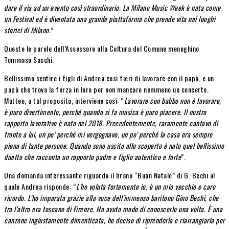
dare il via ad un evento così straordinario. La Milano Music Week è nata come
un Festival ed è diventata una grande piattaforma che prende vita nei luoghi
storici di Milano.
”
Queste le parole dell’Assessore alla Cultura del Comune meneghino
Tommaso Sacchi.
Bellissimo sentire i figli di Andrea così fieri di lavorare con il papà, e un
papà che trova la forza in loro per non mancare nemmeno un concerto.
Matteo, a tal proposito, interviene così: “
Lavorare con babbo non è lavorare,
è puro divertimento, perché quando si fa musica è puro piacere. Il nostro
rapporto lavorativo è nato nel 2018. Precedentemente, raramente cantavo di
fronte a lui, un po’ perché mi vergognavo, un po’ perché la casa era sempre
piena di tante persone. Quando sono uscito allo scoperto è nato quel bellissimo
duetto che racconta un rapporto padre e figlio autentico e forte
”.
Una domanda interessante riguarda il brano “Buon Natale” di G. Bechi al
quale Andrea risponde: “
L’ho voluta fortemente io, è un mio vecchio e caro
ricordo. L’ho imparata grazie alla voce dell’immenso baritono Gino Bechi, che
tra l’altro era toscano di Firenze. Ho avuto modo di conoscerlo una volta. È una
canzone ingiustamente dimenticata, ho deciso di riprenderla e riarrangiarla per