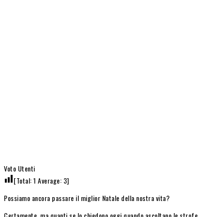
Voto Utenti
[Total:
1
Average:
3
]
Possiamo ancora passare il miglior Natale della nostra vita?
Certamente, ma quanti se lo chiedono oggi quando ascoltano le strofe