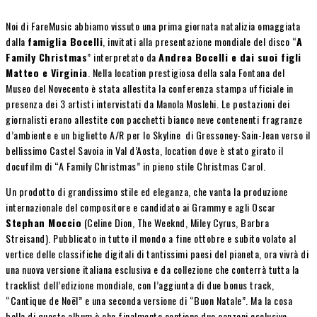
Noi di FareMusic abbiamo vissuto una prima giornata natalizia omaggiata
dalla
famiglia Bocelli
, invitati alla presentazione mondiale del disco “
A
Family Christmas
” interpretato da
Andrea Bocelli e dai suoi figli
Matteo e Virginia
. Nella location prestigiosa della sala Fontana del
Museo del Novecento è stata allestita la conferenza stampa ufficiale in
presenza dei 3 artisti intervistati da Manola Moslehi. Le postazioni dei
giornalisti erano allestite con pacchetti bianco neve contenenti fragranze
d’ambiente e un biglietto A/R per lo Skyline di Gressoney-Sain-Jean verso il
bellissimo Castel Savoia in Val d’Aosta, location dove è stato girato il
docufilm di “A Family Christmas” in pieno stile Christmas Carol.
Un prodotto di grandissimo stile ed eleganza, che vanta la produzione
internazionale del compositore e candidato ai Grammy e agli Oscar
Stephan Moccio
(Celine Dion, The Weeknd, Miley Cyrus, Barbra
Streisand). Pubblicato in tutto il mondo a fine ottobre e subito volato al
vertice delle classifiche digitali di tantissimi paesi del pianeta, ora vivrà di
una nuova versione italiana esclusiva e da collezione che conterrà tutta la
tracklist dell’edizione mondiale, con l’aggiunta di due bonus track,
“Cantique de Noël” e una seconda versione di “Buon Natale”. Ma la cosa
bella di questo album è che finalmente contiene due canzoni esclusive