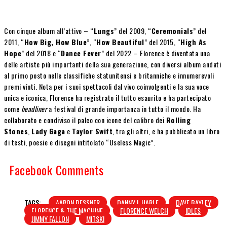
Con cinque album all’attivo – “
Lungs
” del 2009, “
Ceremonials
” del
2011, “
How Big, How Blue
”, “
How Beautiful
” del 2015, “
High As
Hope
” del 2018 e “
Dance Fever
” del 2022 – Florence è diventata una
delle artiste più importanti della sua generazione, con diversi album andati
al primo posto nelle classifiche statunitensi e britanniche e innumerevoli
premi vinti. Nota per i suoi spettacoli dal vivo coinvolgenti e la sua voce
unica e iconica, Florence ha registrato il tutto esaurito e ha partecipato
come
headliner
a festival di grande importanza in tutto il mondo. Ha
collaborato e condiviso il palco con icone del calibro dei
Rolling
Stones
,
Lady Gaga
e
Taylor Swift
, tra gli altri, e ha pubblicato un libro
di testi, poesie e disegni intitolato “Useless Magic”.
Facebook Comments
TAGS:
AARON DESSNER
DANNY L.HARLE
DAVE BAYLEY
FLORENCE & THE MACHINE
FLORENCE WELCH
IDLES
JIMMY FALLON
MITSKI