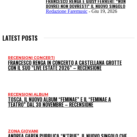
FRANCESCO RENGA E GIUSY FERRERI: “NON
DOVREI NON DOVRESTI” IL NUOVO SINGOLO
Redazione Faremusic
-
Giu 19, 2026
LATEST POSTS
RECENSIONI CONCERTI
I
FRANCESCO RENGA IN CONCERTO A CASTELLANA GROTTE
CON IL SUO “LIVE ESTATE 2026” – RECENSIONE
P
RECENSIONI ALBUM
TOSCA, IL NUOVO ALBUM “FEMINAE” E IL “FEMINAE A
TEATRO” DAL 30 NOVEMBRE – RECENSIONE
ZONA GIOVANI
ANDREA GAREN PUBBLICA “N’TRUE”, IL NUOVO SINGOLO CHE