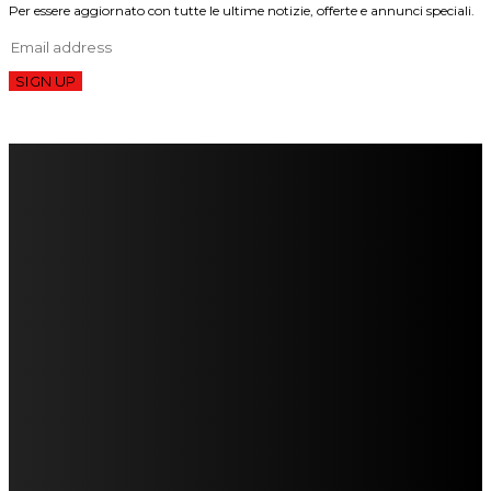
Per essere aggiornato con tutte le ultime notizie, offerte e annunci speciali.
SIGN UP
FareMusic nato da una idea di Alberto Salerno
Direttore: Mela Giannini
Capo Redattore: Adrien Viglierchio
Ufficio Stampa: Jessica Cavestro
I nostri collaboratori
Mariangela Agrusti
Paola Maria Farina
Francesco Penta
Andrea Amendolagine
Alessandro Filindeu
Luisella Pescatori
Sonja Annibaldi
Marco Fioravanti
Claudio Ramponi
Leandro Barsotti
Serena Iannicelli
Corrado Salemi
Mariano Brustio
Silvia Iovine
Alberto Salerno
Michele Caccamo
Costantina Limosani
Giuseppe Santoro
Simone Cescon
Katia Losito
Marco Stanzani
Daniela Collu
Mara Maionchi
Ugo Stomeo
Anna Cudazzo
Roberto Manfredi
Micaela Tempesta