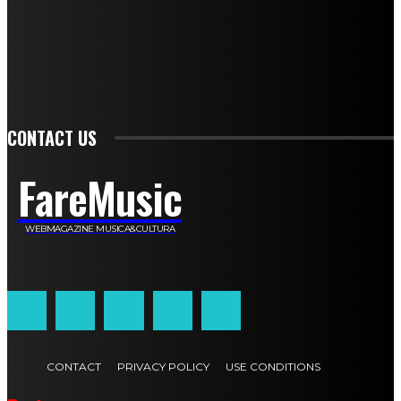
Stefano De Maco
Valentina Mazara
Annamaria Tortora
Francesca De Luisi
Michele Monina
Laura Valente
Carlotta Devita
Antonino Muscaglione
Brunella Vedani
Franca Dini
Elena Nesti
Veronica Ventavoli
Athos Enrile
Angela Paonessa
Karin Voch
Elisa Enrile
Paola Pellai
Alessandra Zacco
Luca Viviani
CONTACT US
FareMusic
WEBMAGAZINE MUSICA&CULTURA
Customized by
JesSoftware di Jessica Cavestro
CONTACT
PRIVACY POLICY
USE CONDITIONS