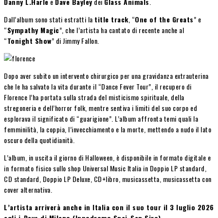
Danny L.Harle
e
Dave Bayley
dei
Glass Animals
.
Dall’album sono stati estratti la
title track
, “
One of the Greats
” e
“
Sympathy Magic
”, che l’artista ha cantato di recente anche al
“
Tonight Show
” di Jimmy Fallon.
Dopo aver subito un intervento chirurgico per una gravidanza extrauterina
che le ha salvato la vita durante il “Dance Fever Tour”, il recupero di
Florence l’ha portata sulla strada del misticismo spirituale, della
stregoneria e dell’horror folk, mentre sentiva i limiti del suo corpo ed
esplorava il significato di “guarigione”. L’album affronta temi quali la
femminilità, la coppia, l’invecchiamento e la morte, mettendo a nudo il lato
oscuro della quotidianità.
L’album, in uscita il giorno di Halloween, è disponibile in formato digitale e
in formato fisico sullo shop Universal Music Italia in Doppio LP standard,
CD standard, Doppio LP Deluxe, CD+libro, musicassetta, musicassetta con
cover alternativa.
L’artista arriverà anche in Italia con il suo tour il 3 luglio 2026
agli i-Days di Milano (Ippodromo Snai-San Siro).