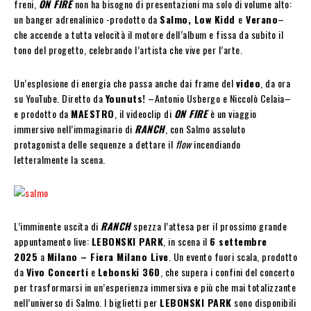
freni,
ON FIRE
non ha bisogno di presentazioni ma solo di volume alto:
un banger adrenalinico -prodotto da
Salmo, Low Kidd
e
Verano
–
che accende a tutta velocità il motore dell’album e fissa da subito il
tono del progetto, celebrando l’artista che vive per l’arte.
Un’esplosione di energia che passa anche dai frame del
video
, da ora
su YouTube. Diretto da
Younuts!
–Antonio Usbergo e Niccolò Celaia–
e prodotto da
MAESTRO
, il videoclip di
ON FIRE
è un viaggio
immersivo nell’immaginario di
RANCH
, con Salmo assoluto
protagonista delle sequenze a dettare il
flow
incendiando
letteralmente la scena.
L’imminente uscita di
RANCH
spezza l’attesa per il prossimo grande
appuntamento live:
LEBONSKI PARK
, in scena il
6 settembre
2025
a
Milano – Fiera Milano Live
. Un evento fuori scala, prodotto
da
Vivo Concerti
e
Lebonski 360
, che supera i confini del concerto
per trasformarsi in un’esperienza immersiva e più che mai totalizzante
nell’universo di Salmo. I biglietti per
LEBONSKI PARK
sono disponibili