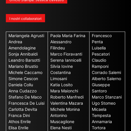
I nostri collaboratori
Mariangela Agrusti
Paola Maria Farina
Francesco
Andrea
Alessandro
Penta
Amendolagine
Filindeu
Luisella
Sonja Annibaldi
Marco Fioravanti
Pescatori
Leandro Barsotti
Serena Iannicelli
Claudio
Mariano Brustio
Silvia Iovine
Ramponi
Michele Caccamo
Costantina
Corrado Salemi
Simone Cescon
Limosani
Alberto Salerno
Daniela Collu
Katia Losito
Giuseppe
Anna Cudazzo
Mara Maionchi
Santoro
Stefano De Maco
Roberto Manfredi
Marco Stanzani
Francesca De Luisi
Valentina Mazara
Ugo Stomeo
Carlotta Devita
Michele Monina
Micaela
Franca Dini
Antonino
Tempesta
Athos Enrile
Muscaglione
Annamaria
Elisa Enrile
Elena Nesti
Tortora