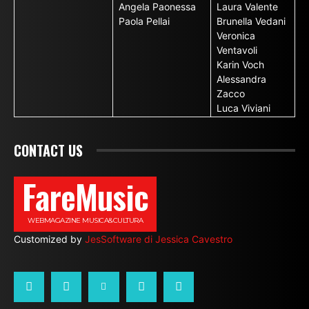
Angela Paonessa
Laura Valente
Paola Pellai
Brunella Vedani
Veronica
Ventavoli
Karin Voch
Alessandra
Zacco
Luca Viviani
CONTACT US
FareMusic
WEBMAGAZINE MUSICA&CULTURA
Customized by
JesSoftware di Jessica Cavestro