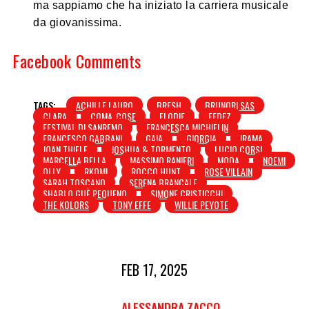
ma sappiamo che ha iniziato la carriera musicale
da giovanissima.
Facebook Comments
TAGS:
ACHILLE LAURO
BRESH
BRUNORI SAS
CLARA
COMA_COSE
ELODIE
FEDEZ
FESTIVAL DI SANREMO
FRANCESCA MICHIELIN
FRANCESCO GABBANI
GAIA
GIORGIA
IRAMA
JOAN THIELE
JOSHUA & TORMENTO
LUCIO CORSI
MARCELLA BELLA
MASSIMO RANIERI
MODA
NOEMI
OLLY
RKOMI
ROCCO HUNT
ROSE VILLAIN
SARAH TOSCANO
SERENA BRANCALE
SHABLO GUÈ PEQUENO
SIMONE CRISTICCHI
THE KOLORS
TONY EFFE
WILLIE PEYOTE
FEB 17, 2025
ALESSANDRA ZACCO