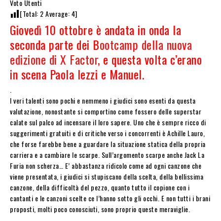
Voto Utenti
[Total:
2
Average:
4
]
Giovedì 10 ottobre è andata in onda la
seconda parte dei B
ootcamp della nuova
edizione di X Factor
, e questa volta c’erano
in scena Paola Iezzi e Manuel.
.
I veri talenti sono pochi e nemmeno i giudici sono esenti da questa
valutazione, nonostante si comportino come fossero delle superstar
calate sul palco ad incensare il loro sapere. Uno che è sempre ricco di
suggerimenti gratuiti e di critiche verso i concorrenti è Achille Lauro,
che forse farebbe bene a guardare la situazione statica della propria
carriera e a cambiare le scarpe. Sull’argomento scarpe anche Jack La
Furia non scherza… E’ abbastanza ridicolo come ad ogni canzone che
viene presentata, i giudici si stupiscano della scelta, della bellissima
canzone, della difficoltà del pezzo, quanto tutto il copione con i
cantanti e le canzoni scelte ce l’hanno sotto gli occhi. E non tutti i brani
proposti, molti poco conosciuti, sono proprio queste meraviglie.