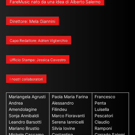
FareMusic nato da una idea di Alberto Salerno
Direttore: Mela Giannini
Capo Redattore: Adrien Viglierchio
Ufficio Stampa: Jessica Cavestro
I nostri collaboratori
Mariangela Agrusti
Paola Maria Farina
Francesco
Andrea
Alessandro
Penta
Amendolagine
Filindeu
Luisella
Sonja Annibaldi
Marco Fioravanti
Pescatori
Leandro Barsotti
Serena Iannicelli
Claudio
Mariano Brustio
Silvia Iovine
Ramponi
Michele Caccamo
Costantina
Corrado Salemi