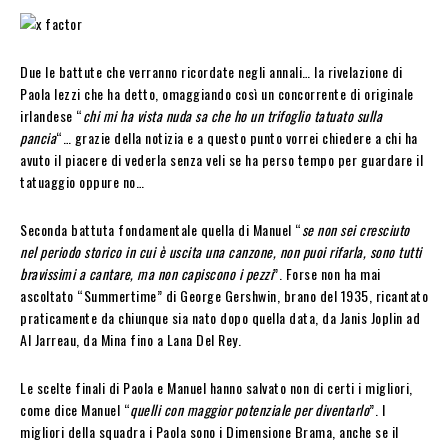
Due le battute che verranno ricordate negli annali… la rivelazione di
Paola Iezzi che ha detto, omaggiando così un concorrente di originale
irlandese “
chi mi ha vista nuda sa che ho un trifoglio tatuato sulla
pancia
“… grazie della notizia e a questo punto vorrei chiedere a chi ha
avuto il piacere di vederla senza veli se ha perso tempo per guardare il
tatuaggio oppure no…
Seconda battuta fondamentale quella di Manuel “
se non sei cresciuto
nel periodo storico in cui è uscita una canzone, non puoi rifarla, sono tutti
bravissimi a cantare, ma non capiscono i pezzi
”. Forse non ha mai
ascoltato “Summertime” di George Gershwin, brano del 1935, ricantato
praticamente da chiunque sia nato dopo quella data, da Janis Joplin ad
Al Jarreau, da Mina fino a Lana Del Rey.
Le scelte finali di Paola e Manuel hanno salvato non di certi i migliori,
come dice Manuel “
quelli con maggior potenziale per diventarlo
”. I
migliori della squadra i Paola sono i Dimensione Brama, anche se il