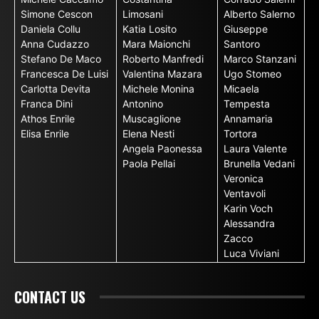
Simone Cescon
Limosani
Alberto Salerno
Daniela Collu
Katia Losito
Giuseppe
Anna Cudazzo
Mara Maionchi
Santoro
Stefano De Maco
Roberto Manfredi
Marco Stanzani
Francesca De Luisi
Valentina Mazara
Ugo Stomeo
Carlotta Devita
Michele Monina
Micaela
Franca Dini
Antonino
Tempesta
Athos Enrile
Muscaglione
Annamaria
Elisa Enrile
Elena Nesti
Tortora
Angela Paonessa
Laura Valente
Paola Pellai
Brunella Vedani
Veronica
Ventavoli
Karin Voch
Alessandra
Zacco
Luca Viviani
CONTACT US