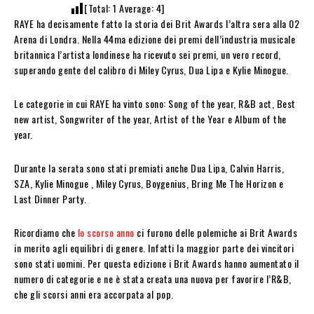
[Total:
1
Average:
4
]
RAYE ha decisamente fatto la storia dei Brit Awards l’altra sera alla 02
Arena di Londra. Nella 44ma edizione dei premi dell’industria musicale
britannica l’artista londinese ha ricevuto sei premi, un vero record,
superando gente del calibro di Miley Cyrus, Dua Lipa e Kylie Minogue.
Le categorie in cui RAYE ha vinto sono: Song of the year, R&B act, Best
new artist, Songwriter of the year, Artist of the Year e Album of the
year.
Durante la serata sono stati premiati anche Dua Lipa, Calvin Harris,
SZA, Kylie Minogue , Miley Cyrus, Boygenius, Bring Me The Horizon e
Last Dinner Party.
Ricordiamo che
lo scorso anno
ci furono delle polemiche ai Brit Awards
in merito agli equilibri di genere. Infatti la maggior parte dei vincitori
sono stati uomini. Per questa edizione i Brit Awards hanno aumentato il
numero di categorie e ne è stata creata una nuova per favorire l’R&B,
che gli scorsi anni era accorpata al pop.