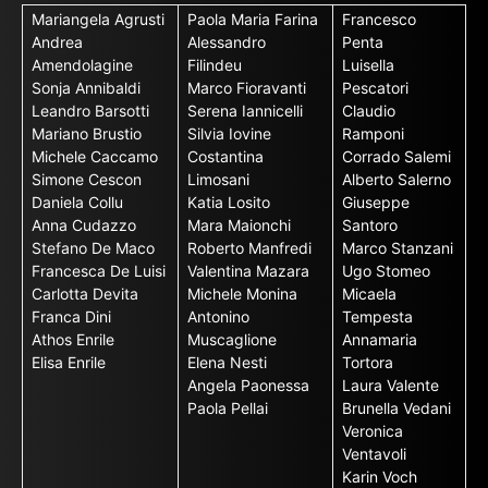
Mariangela Agrusti
Paola Maria Farina
Francesco
Andrea
Alessandro
Penta
Amendolagine
Filindeu
Luisella
Sonja Annibaldi
Marco Fioravanti
Pescatori
Leandro Barsotti
Serena Iannicelli
Claudio
Mariano Brustio
Silvia Iovine
Ramponi
Michele Caccamo
Costantina
Corrado Salemi
Simone Cescon
Limosani
Alberto Salerno
Daniela Collu
Katia Losito
Giuseppe
Anna Cudazzo
Mara Maionchi
Santoro
Stefano De Maco
Roberto Manfredi
Marco Stanzani
Francesca De Luisi
Valentina Mazara
Ugo Stomeo
Carlotta Devita
Michele Monina
Micaela
Franca Dini
Antonino
Tempesta
Athos Enrile
Muscaglione
Annamaria
Elisa Enrile
Elena Nesti
Tortora
Angela Paonessa
Laura Valente
Paola Pellai
Brunella Vedani
Veronica
Ventavoli
Karin Voch