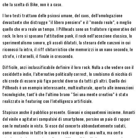
che la scelta di Bike, non è a caso.
I loro testi trattano delle psicosi umane, del caos, dell’omologazione
devastante che distrugge “il libero pensiero” e il “mondo reale”, o meglio
quello che era reale un tempo. I Pillheads sono un frullatore rigenerativo del
rock. In loro si sposano l’attitudine punk, il rock nell’accezione classica, lo
sperimentalismo sonoro, gli assoli dilatati, la stesura delle canzoni in cui
riconosci la intro, il riff chitarristico che memorizzi in un nano secondo, le
strofe, i ritornelli, il finale in crescendo.
Difficile, anzi inclassificabile definire il loro rock. Nulla a che vedere con il
cosiddetto indie, l’alternativo politically correct, lo snobismo di nicchia di
chi crede di essere più figo perché diverso da tutti gli altri. Quello dei
Pillheads è un esempio interessante, multiculturale, aperto alle innovazioni
tecnologiche, tant’è che l’ultimo brano “Sei una mente creativa” è stato
realizzato in featuring con l’intelligenza artificiale.
Stupisce anche il pubblico presente. Giovani e cinquantenni insieme. Amanti
del vinile e agitatori compulsivi di smartphone, persino un paio di rapper
con le mutande in vista. Si esce dal concerto abbondantemente sudati,
come accadeva in tutte le cavern rock europee di una volta, ma certo