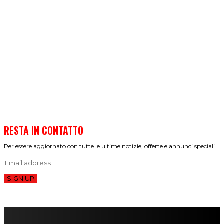
RESTA IN CONTATTO
Per essere aggiornato con tutte le ultime notizie, offerte e annunci speciali.
SIGN UP
FareMusic nato da una idea di Alberto Salerno