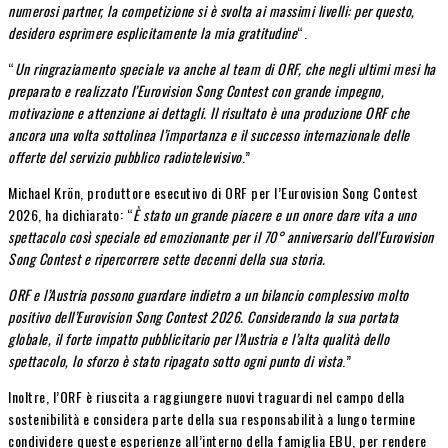
numerosi partner, la competizione si è svolta ai massimi livelli: per questo,
desidero esprimere esplicitamente la mia gratitudine
“.
“
Un ringraziamento speciale va anche al team di ORF, che negli ultimi mesi ha
preparato e realizzato l’Eurovision Song Contest con grande impegno,
motivazione e attenzione ai dettagli. Il risultato è una produzione ORF che
ancora una volta sottolinea l’importanza e il successo internazionale delle
offerte del servizio pubblico radiotelevisivo
.”
Michael Krön, produttore esecutivo di ORF per l’Eurovision Song Contest
2026, ha dichiarato: “
È stato un grande piacere e un onore dare vita a uno
spettacolo così speciale ed emozionante per il 70° anniversario dell’Eurovision
Song Contest e ripercorrere sette decenni della sua storia.
ORF e l’Austria possono guardare indietro a un bilancio complessivo molto
positivo dell’Eurovision Song Contest 2026. Considerando la sua portata
globale, il forte impatto pubblicitario per l’Austria e l’alta qualità dello
spettacolo, lo sforzo è stato ripagato sotto ogni punto di vista
.”
Inoltre, l’ORF è riuscita a raggiungere nuovi traguardi nel campo della
sostenibilità e considera parte della sua responsabilità a lungo termine
condividere queste esperienze all’interno della famiglia EBU, per rendere