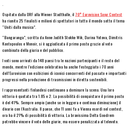
.
Ospitato dalla ORF alla Wiener Stadthalle, il
70° Eurovision Song Contest
ha riunito 25 finalisti e milioni di spettatori in tutto il mondo sotto il tema
“Uniti dalla musica”.
“Bangaranga”, scritta da Anne Judith Stokke Wik, Darina Yotova, Dimitris
Kontopoulos e Monoir, si è aggiudicata il primo posto grazie al voto
combinato della giuria e del pubblico.
I voti sono arrivati ​​da 148 paesi tra le nazioni partecipanti e il resto del
mondo, mentre l’edizione celebrativa ha anche festeggiato i 70 anni
dell’Eurovision con esibizioni di iconici concorrenti del passato e importanti
progressi nella produzione di trasmissioni in diretta sostenibili.
I rappresentanti finlandesi continuano a dominare la scena. Una loro
vittoria è quotata tra 1.85 e 2. La possibilità di conquistare il primo posto
è del 41%. Sempre ampio (anche se in leggera e continua diminuzione) il
divario con l’Australia. Il paese, che 11 anni fa a Vienna esordì nel contest,
ora ha il 21% di possibilità di vittoria. La bravissima Delta Goodrem
potrebbe vincere il voto delle giurie, ma essere penalizzata al televoto.