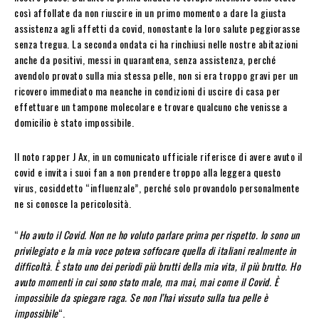
così affollate da non riuscire in un primo momento a dare la giusta
assistenza agli affetti da covid, nonostante la loro salute peggiorasse
senza tregua. La seconda ondata ci ha rinchiusi nelle nostre abitazioni
anche da positivi, messi in quarantena, senza assistenza, perché
avendolo provato sulla mia stessa pelle, non si era troppo gravi per un
ricovero immediato ma neanche in condizioni di uscire di casa per
effettuare un tampone molecolare e trovare qualcuno che venisse a
domicilio è stato impossibile.
Il noto rapper J Ax, in un comunicato ufficiale riferisce di avere avuto il
covid e invita i suoi fan a non prendere troppo alla leggera questo
virus, cosiddetto “influenzale”, perché solo provandolo personalmente
ne si conosce la pericolosità.
“
Ho avuto il Covid. Non ne ho voluto parlare prima per rispetto. Io sono un
privilegiato e la mia voce poteva soffocare quella di italiani realmente in
difficoltà
.
È stato uno dei periodi più brutti della mia vita, il più brutto. Ho
avuto momenti in cui sono stato male, ma mai, mai come il Covid. È
impossibile da spiegare raga. Se non l’hai vissuto sulla tua pelle è
impossibile
“.