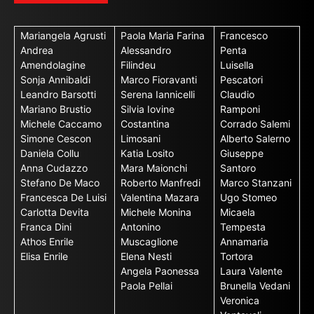
Mariangela Agrusti
Paola Maria Farina
Francesco
Andrea
Alessandro
Penta
Amendolagine
Filindeu
Luisella
Sonja Annibaldi
Marco Fioravanti
Pescatori
Leandro Barsotti
Serena Iannicelli
Claudio
Mariano Brustio
Silvia Iovine
Ramponi
Michele Caccamo
Costantina
Corrado Salemi
Simone Cescon
Limosani
Alberto Salerno
Daniela Collu
Katia Losito
Giuseppe
Anna Cudazzo
Mara Maionchi
Santoro
Stefano De Maco
Roberto Manfredi
Marco Stanzani
Francesca De Luisi
Valentina Mazara
Ugo Stomeo
Carlotta Devita
Michele Monina
Micaela
Franca Dini
Antonino
Tempesta
Athos Enrile
Muscaglione
Annamaria
Elisa Enrile
Elena Nesti
Tortora
Angela Paonessa
Laura Valente
Paola Pellai
Brunella Vedani
Veronica