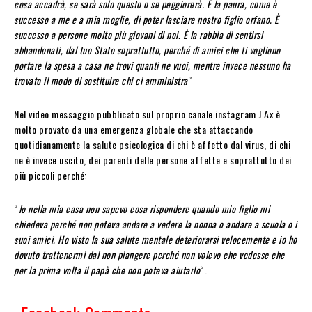
cosa accadrà, se sarà solo questo o se peggiorerà. È la paura, come è
successo a me e a mia moglie, di poter lasciare nostro figlio orfano. È
successo a persone molto più giovani di noi. È la rabbia di sentirsi
abbandonati, dal tuo Stato soprattutto, perché di amici che ti vogliono
portare la spesa a casa ne trovi quanti ne vuoi, mentre invece nessuno ha
trovato il modo di sostituire chi ci amministra
“
Nel video messaggio pubblicato sul proprio canale instagram J Ax è
molto provato da una emergenza globale che sta attaccando
quotidianamente la salute psicologica di chi è affetto dal virus, di chi
ne è invece uscito, dei parenti delle persone affette e soprattutto dei
più piccoli perché:
“
Io nella mia casa non sapevo cosa rispondere quando mio figlio mi
chiedeva perché non poteva andare a vedere la nonna o andare a scuola o i
suoi amici. Ho visto la sua salute mentale deteriorarsi velocemente e io ho
dovuto trattenermi dal non piangere perché non volevo che vedesse che
per la prima volta il papà che non poteva aiutarlo
“.