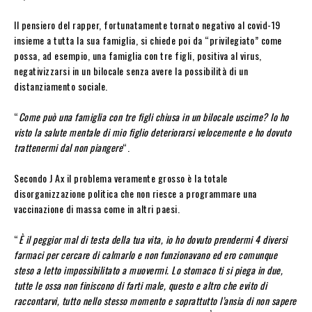
Il pensiero del rapper, fortunatamente tornato negativo al covid-19
insieme a tutta la sua famiglia, si chiede poi da “privilegiato” come
possa, ad esempio, una famiglia con tre figli, positiva al virus,
negativizzarsi in un bilocale senza avere la possibilità di un
distanziamento sociale.
“
Come può una famiglia con tre figli chiusa in un bilocale uscirne? Io ho
visto la salute mentale di mio figlio deteriorarsi velocemente e ho dovuto
trattenermi dal non piangere
“.
Secondo J Ax il problema veramente grosso è la totale
disorganizzazione politica che non riesce a programmare una
vaccinazione di massa come in altri paesi.
“
È il peggior mal di testa della tua vita, io ho dovuto prendermi 4 diversi
farmaci per cercare di calmarlo e non funzionavano ed ero comunque
steso a letto impossibilitato a muovermi. Lo stomaco ti si piega in due,
tutte le ossa non finiscono di farti male, questo e altro che evito di
raccontarvi, tutto nello stesso momento e soprattutto l’ansia di non sapere