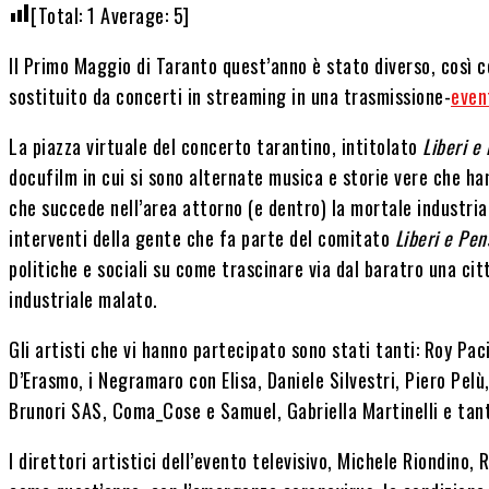
[Total:
1
Average:
5
]
Il Primo Maggio di Taranto quest’anno è stato diverso, così 
sostituito da concerti in streaming in una trasmissione-
even
La piazza virtuale del concerto tarantino, intitolato
Liberi e
docufilm in cui si sono alternate musica e storie vere che h
che succede nell’area attorno (e dentro) la mortale industria 
interventi della gente che fa parte del comitato
Liberi e Pe
politiche e sociali su come trascinare via dal baratro una ci
industriale malato.
Gli artisti che vi hanno partecipato sono stati tanti: Roy Pac
D’Erasmo, i Negramaro con Elisa, Daniele Silvestri, Piero Pelù
Brunori SAS, Coma_Cose e Samuel, Gabriella Martinelli e tanti
I direttori artistici dell’evento televisivo, Michele Riondino