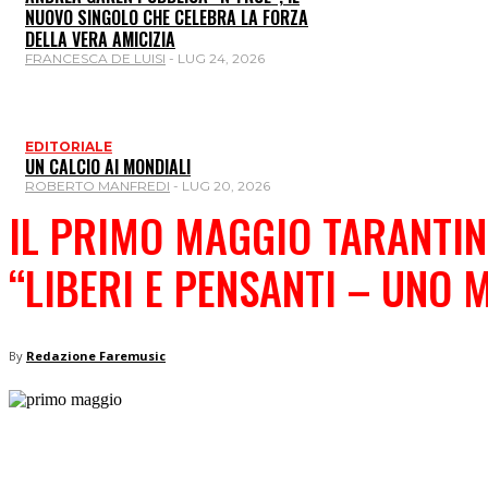
NUOVO SINGOLO CHE CELEBRA LA FORZA
DELLA VERA AMICIZIA
FRANCESCA DE LUISI
-
LUG 24, 2026
EDITORIALE
UN CALCIO AI MONDIALI
ROBERTO MANFREDI
-
LUG 20, 2026
IL PRIMO MAGGIO TARANTIN
“LIBERI E PENSANTI – UNO
By
Redazione Faremusic