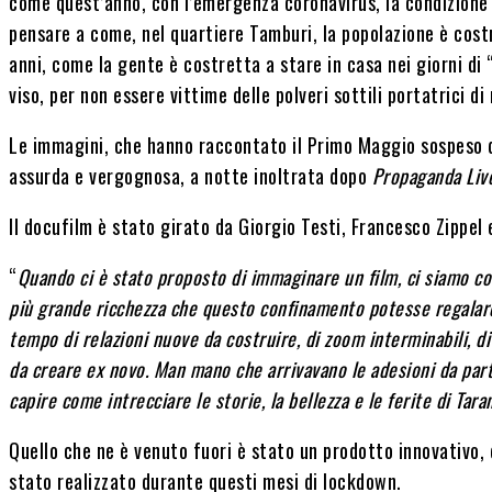
come quest’anno, con l’emergenza coronavirus, la condizione 
pensare a come, nel quartiere Tamburi, la popolazione è costr
anni, come la gente è costretta a stare in casa nei giorni di
viso, per non essere vittime delle polveri sottili portatrici di
Le immagini, che hanno raccontato il Primo Maggio sospeso de
assurda e vergognosa, a notte inoltrata dopo
Propaganda Liv
Il docufilm è stato girato da Giorgio Testi, Francesco Zippel 
“
Quando ci è stato proposto di immaginare un film, ci siamo con
più grande ricchezza che questo confinamento potesse regalarc
tempo di relazioni nuove da costruire, di zoom interminabili, d
da creare ex novo. Man mano che arrivavano le adesioni da parte
capire come intrecciare le storie, la bellezza e le ferite di Ta
Quello che ne è venuto fuori è stato un prodotto innovativo, 
stato realizzato durante questi mesi di lockdown.