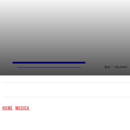
FareMusic
WEBMAGAZINE MUSICA&CULTURA
C
36.6
MILANO
SANREMO 2025
MUSICA
NEWS FLASH
HOME
MUSICA