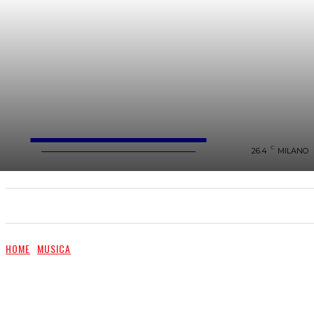
FareMusic
WEBMAGAZINE MUSICA&CULTURA
C
26.4
MILANO
SANREMO 2025
MUSICA
NEWS FLASH
HOME
MUSICA