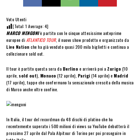
Voto Utenti
[Total:
1
Average:
4
]
MARCO MENGONI
è partito con le cinque attesissime anteprime
europee di
ATLANTICO TOUR
, il nuovo show prodotto e organizzato da
Live Nation
che ha già venduto quasi 200 mila biglietti e continua a
collezionare sold out.
Il tour è partito questa sera da
Berlino
e arriverà poi a
Zurigo
(10
aprile,
sold out
),
Monaco
(12 aprile),
Parigi
(14 aprile) e
Madrid
(17 aprile), tappe che confermano la sensazionale crescita della musica
di Marco anche oltre confine.
In Italia, il tour del recordman da 48 dischi di platino che ha
recentemente superato i 500 milioni di views su YouTube debutterà il
prossimo 27 aprile dal Pala Alpitour di Torino per poi proseguire in
tutta Italia.