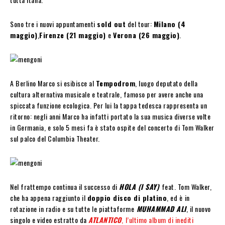
Sono tre i nuovi appuntamenti
sold out
del tour:
Milano (4
maggio)
,
Firenze (21 maggio)
e
Verona (26 maggio)
.
A Berlino Marco si esibisce al
Tempodrom
, luogo deputato della
cultura alternativa musicale e teatrale, famoso per avere anche una
spiccata funzione ecologica. Per lui la tappa tedesca rappresenta un
ritorno: negli anni Marco ha infatti portato la sua musica diverse volte
in Germania, e solo 5 mesi fa è stato ospite del concerto di Tom Walker
sul palco del Columbia Theater.
Nel frattempo continua il successo di
HOLA (I SAY)
feat. Tom Walker,
che ha appena raggiunto il
doppio disco di platino
, ed è
in
rotazione in radio e su tutte le piattaforme
MUHAMMAD ALI
, il nuovo
singolo e video estratto da
ATLANTICO
,
l’ultimo album di inediti