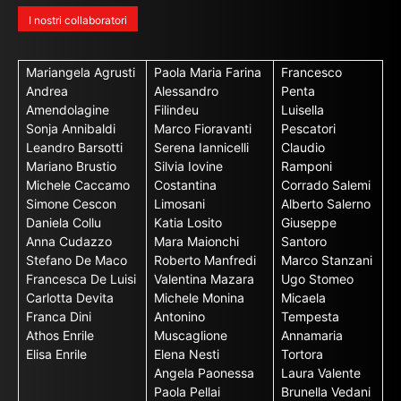
I nostri collaboratori
Mariangela Agrusti
Paola Maria Farina
Francesco
Andrea
Alessandro
Penta
Amendolagine
Filindeu
Luisella
Sonja Annibaldi
Marco Fioravanti
Pescatori
Leandro Barsotti
Serena Iannicelli
Claudio
Mariano Brustio
Silvia Iovine
Ramponi
Michele Caccamo
Costantina
Corrado Salemi
Simone Cescon
Limosani
Alberto Salerno
Daniela Collu
Katia Losito
Giuseppe
Anna Cudazzo
Mara Maionchi
Santoro
Stefano De Maco
Roberto Manfredi
Marco Stanzani
Francesca De Luisi
Valentina Mazara
Ugo Stomeo
Carlotta Devita
Michele Monina
Micaela
Franca Dini
Antonino
Tempesta
Athos Enrile
Muscaglione
Annamaria
Elisa Enrile
Elena Nesti
Tortora
Angela Paonessa
Laura Valente
Paola Pellai
Brunella Vedani