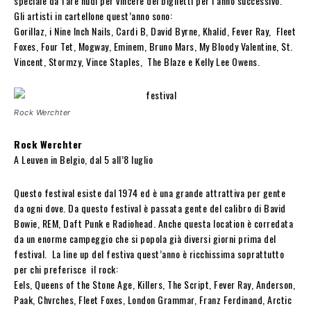
speciale da fare nudi per vincere dei biglietti per l’anno successivo.
Gli artisti in cartellone quest’anno sono:
Gorillaz, i Nine Inch Nails, Cardi B, David Byrne, Khalid, Fever Ray, Fleet
Foxes, Four Tet, Mogway, Eminem, Bruno Mars, My Bloody Valentine, St.
Vincent, Stormzy, Vince Staples, The Blaze e Kelly Lee Owens.
Rock Werchter
Rock Werchter
A Leuven in Belgio, dal 5 all’8 luglio
Questo festival esiste dal 1974 ed è una grande attrattiva per gente
da ogni dove. Da questo festival è passata gente del calibro di Bavid
Bowie, REM, Daft Punk e Radiohead. Anche questa location è corredata
da un enorme campeggio che si popola già diversi giorni prima del
festival. La line up del festiva quest’anno è ricchissima soprattutto
per chi preferisce il rock:
Eels, Queens of the Stone Age, Killers, The Script, Fever Ray, Anderson,
Paak, Chvrches, Fleet Foxes, London Grammar, Franz Ferdinand, Arctic