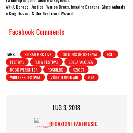
La line up di quest’anno è la seguente:
Alt-J, Bonobo, Justice, War on Drugs, Imagine Dragons, Glass Animals
e King Gizzard & the The Lizard Wizard.
Facebook Comments
TAGS:
BILBAO BBK LIVE
COLOURS OF OSTRAVA
EXIT
FESTIVAL
FLOW FESTIVAL
LOLLAPALOOZA
ROCK WERCHTER
ROSKILDE
SZIGET
WIRELESS FESTIVAL
ZÜRICH OPEN AIR
ØYA
LUG 3, 2018
REDAZIONE FAREMUSIC