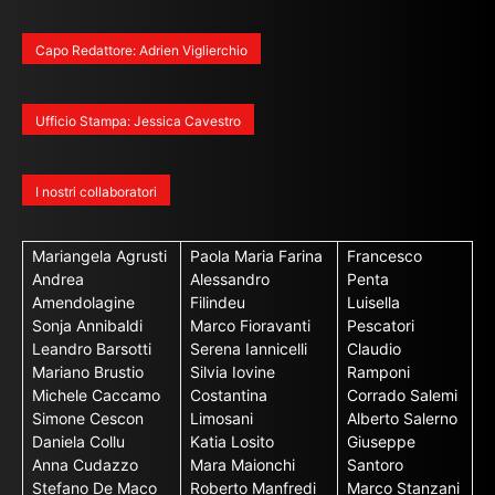
Capo Redattore: Adrien Viglierchio
Ufficio Stampa: Jessica Cavestro
I nostri collaboratori
Mariangela Agrusti
Paola Maria Farina
Francesco
Andrea
Alessandro
Penta
Amendolagine
Filindeu
Luisella
Sonja Annibaldi
Marco Fioravanti
Pescatori
Leandro Barsotti
Serena Iannicelli
Claudio
Mariano Brustio
Silvia Iovine
Ramponi
Michele Caccamo
Costantina
Corrado Salemi
Simone Cescon
Limosani
Alberto Salerno
Daniela Collu
Katia Losito
Giuseppe
Anna Cudazzo
Mara Maionchi
Santoro
Stefano De Maco
Roberto Manfredi
Marco Stanzani