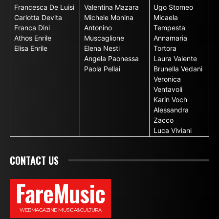
Francesca De Luisi
Valentina Mazara
Ugo Stomeo
Carlotta Devita
Michele Monina
Micaela
Franca Dini
Antonino
Tempesta
Athos Enrile
Muscaglione
Annamaria
Elisa Enrile
Elena Nesti
Tortora
Angela Paonessa
Laura Valente
Paola Pellai
Brunella Vedani
Veronica
Ventavoli
Karin Voch
Alessandra
Zacco
Luca Viviani
CONTACT US
FareMusic
WEBMAGAZINE MUSICA&CULTURA