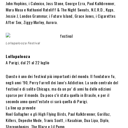
John Hopkins, i Calexico, Joss Stone, George Ezra, Paul Kalkbrenner,
Mura Masa e Nathaniel Rateliff & The Night Sweats, N.E.R.D., Kygo,
Jessie J, London Grammar, i Future Island, Grace Jones, i Cigarettes
After Sex, Ziggy Marley, Aurora.
Lollapalooza Festival
Lollapalooza
A Parigi, dal 21 al 22 luglio
Questo è uno dei festival più importanti del mondo. Il fondatore fu,
negli anni ’90, Perry Farrell dei Jane’s Addiction. La sede centrale del
festival e di solito Chicago, ma da un po’ di anni ha delle edizioni
sparse per il mondo. Da poco c’è stata quella in Brasile, e per il
secondo anno quest’estate ci sarà quella di Parigi.
La line up prevede:
Noel Gallagher e gli High Flying Birds, Paul Kalkbrenner, Gorillaz,
Killers, Depeche Mode, Travis Scott, i Kasabian, Dua Lipa, Diplo,
Stereophonics, The Blaze e Lil Pump.