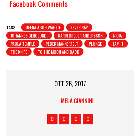
Facebook Comments
TAGS:
DEENA ABDELWAHED
FEVER RAY
JOHANNES BERGLUND.
KARIN DREIJER ANDERSSON
NÍDIA
PAULA TEMPLE
PEDER MANNERFELT
PLUNGE
TAMI T
THE KNIFE
TO THE MOON AND BACK
OTT 26, 2017
MELA GIANNINI