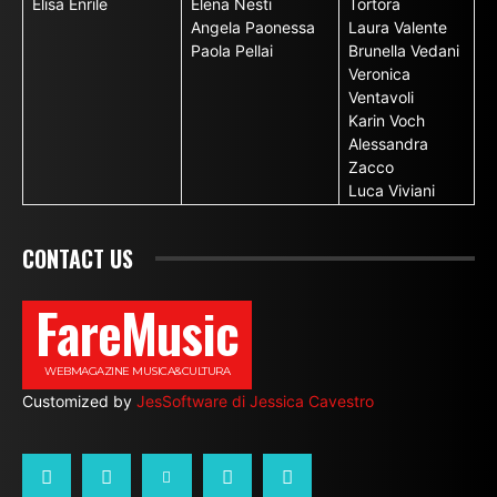
Elisa Enrile
Elena Nesti
Tortora
Angela Paonessa
Laura Valente
Paola Pellai
Brunella Vedani
Veronica
Ventavoli
Karin Voch
Alessandra
Zacco
Luca Viviani
CONTACT US
FareMusic
WEBMAGAZINE MUSICA&CULTURA
Customized by
JesSoftware di Jessica Cavestro