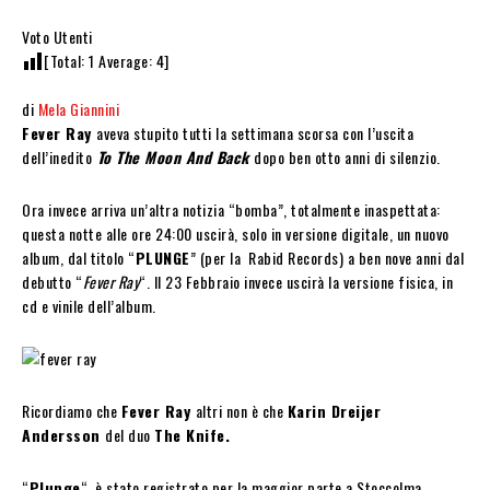
Voto Utenti
[Total:
1
Average:
4
]
di
Mela Giannini
Fever Ray
aveva stupito tutti la settimana scorsa con l’uscita
dell’inedito
To The Moon And Back
dopo ben otto anni di silenzio.
Ora invece arriva un’altra notizia “bomba”, totalmente inaspettata:
questa notte alle ore 24:00 uscirà, solo in versione digitale, un nuovo
album, dal titolo “
PLUNGE
” (per la Rabid Records) a ben nove anni dal
debutto “
Fever Ray
“. Il 23 Febbraio invece uscirà la versione fisica, in
cd e vinile dell’album.
Ricordiamo che
Fever Ray
altri non è che
Karin Dreijer
Andersson
del duo
The Knife.
“
Plunge
“, è stato registrato per la maggior parte a Stoccolma,