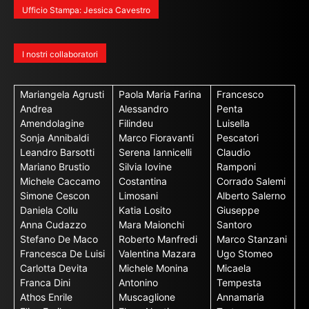
Ufficio Stampa: Jessica Cavestro
I nostri collaboratori
Mariangela Agrusti
Paola Maria Farina
Francesco
Andrea
Alessandro
Penta
Amendolagine
Filindeu
Luisella
Sonja Annibaldi
Marco Fioravanti
Pescatori
Leandro Barsotti
Serena Iannicelli
Claudio
Mariano Brustio
Silvia Iovine
Ramponi
Michele Caccamo
Costantina
Corrado Salemi
Simone Cescon
Limosani
Alberto Salerno
Daniela Collu
Katia Losito
Giuseppe
Anna Cudazzo
Mara Maionchi
Santoro
Stefano De Maco
Roberto Manfredi
Marco Stanzani
Francesca De Luisi
Valentina Mazara
Ugo Stomeo
Carlotta Devita
Michele Monina
Micaela
Franca Dini
Antonino
Tempesta
Athos Enrile
Muscaglione
Annamaria