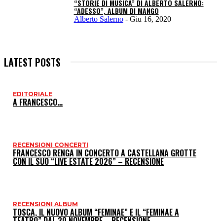
“STORIE DI MUSICA” DI ALBERTO SALERNO:
“ADESSO”, ALBUM DI MANGO
Alberto Salerno
-
Giu 16, 2020
LATEST POSTS
EDITORIALE
I
A FRANCESCO…
P
RECENSIONI CONCERTI
FRANCESCO RENGA IN CONCERTO A CASTELLANA GROTTE
CON IL SUO “LIVE ESTATE 2026” – RECENSIONE
RECENSIONI ALBUM
TOSCA, IL NUOVO ALBUM “FEMINAE” E IL “FEMINAE A
TEATRO” DAL 30 NOVEMBRE – RECENSIONE