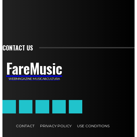
Anna Cudazzo
Roberto Manfredi
Micaela Tempesta
Stefano De Maco
Valentina Mazara
Annamaria Tortora
Francesca De Luisi
Michele Monina
Laura Valente
Carlotta Devita
Antonino Muscaglione
Brunella Vedani
Franca Dini
Elena Nesti
Veronica Ventavoli
Athos Enrile
Angela Paonessa
Karin Voch
Elisa Enrile
Paola Pellai
Alessandra Zacco
Luca Viviani
CONTACT US
FareMusic
WEBMAGAZINE MUSICA&CULTURA
Customized by
JesSoftware di Jessica Cavestro
CONTACT
PRIVACY POLICY
USE CONDITIONS