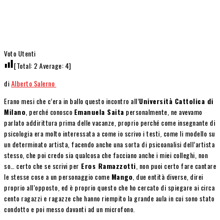
Voto Utenti
[Total:
2
Average:
4
]
di
Alberto Salerno
Erano mesi che c’era in ballo questo incontro all’
Università Cattolica di
Milano
, perché conosco
Emanuela Saita
personalmente, ne avevamo
parlato addirittura prima delle vacanze, proprio perché come insegnante di
psicologia era molto interessata a come io scrivo i testi, come li modello su
un determinato artista, facendo anche una sorta di psicoanalisi dell’artista
stesso, che poi credo sia qualcosa che facciano anche i miei colleghi, non
so… certo che se scrivi per
Eros Ramazzotti
, non puoi certo fare cantare
le stesse cose a un personaggio come
Mango
, due entità diverse, direi
proprio all’opposto, ed è proprio questo che ho cercato di spiegare ai circa
cento ragazzi e ragazze che hanno riempito la grande aula in cui sono stato
condotto e poi messo davanti ad un microfono.