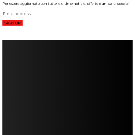
Per essere aggiornato con tutte le ultime notizie, offerte e annunci speciali.
SIGN UP
FareMusic nato da una idea di Alberto Salerno
Direttore: Mela Giannini
Capo Redattore: Adrien Viglierchio
Ufficio Stampa: Jessica Cavestro
I nostri collaboratori
Mariangela Agrusti
Paola Maria Farina
Francesco Penta
Andrea Amendolagine
Alessandro Filindeu
Luisella Pescatori
Sonja Annibaldi
Marco Fioravanti
Claudio Ramponi
Leandro Barsotti
Serena Iannicelli
Corrado Salemi
Mariano Brustio
Silvia Iovine
Alberto Salerno
Michele Caccamo
Costantina Limosani
Giuseppe Santoro
Simone Cescon
Katia Losito
Marco Stanzani
Daniela Collu
Mara Maionchi
Ugo Stomeo