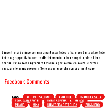
L’incontro si è chiuso con una gigantesca fotografia, e con tante altre foto
fatte a gruppetti; ho sentito distintamente la loro simpatia, visto i loro
sorrisi. Posso solo ringraziare Emanuela per avermi coinvolto, e tutti i
ragazzi che erano presenti. Sono esperienze che non si dimenticano.
Facebook Comments
TAGS:
ALBERTO SALERNO
ANNA OXA
EMANUELA SAITA
EROS RAMAZZOTTI
HOMO SAPIENS
MANGO
MILANO
MINA
UNIVERSITÀ CATTOLICA
ZUCCHERO