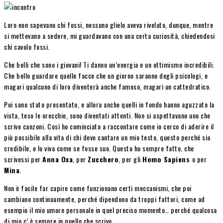
Loro non sapevano chi fossi, nessuno glielo aveva rivelato, dunque, mentre
si mettevano a sedere, mi guardavano con una certa curiosità, chiedendosi
chi cavolo fossi.
Che belli che sono i giovani! Ti danno un’energia e un ottimismo incredibili.
Che bello guardare quelle facce che un giorno saranno degli psicologi, e
magari qualcuno di loro diventerà anche famoso, magari un cattedratico.
Poi sono stato presentato, e allora anche quelli in fondo hanno aguzzato la
vista, teso le orecchie, sono diventati attenti. Non si aspettavano uno che
scrive canzoni. Così ho cominciato a raccontare come io cerco di aderire il
più possibile alla vita di chi deve cantare un mio testo, questo perché sia
credibile, e lo viva come se fosse suo. Questo ho sempre fatto, che
scrivessi per
Anna Oxa
, per
Zucchero
, per gli
Homo Sapiens
o per
Mina
.
Non è facile far capire come funzionano certi meccanismi, che poi
cambiano continuamente, perché dipendono da troppi fattori, come ad
esempio il mio umore personale in quel preciso momento… perché qualcosa
di mio c’ è sempre in quello che scrivo.