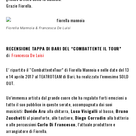
Grazie Fiorella.
Fiorella Mannoia & Francesca De Luisi
RECENSIONE TAPPA DI BARI DEL “COMBATTENTE IL TOUR”
di
Francesca De Luisi
E’ ripartito il “CombattenteTour” di Fiorella Mannoia e nelle date del 13
e 14 aprile 2017 al TEATROTEAM di Bari, ha realizzato l’ennesimo SOLD
OUT.
Un’immensa artista dal grande cuore che ha regalato forti emozioni a
tutto il suo pubblico in queste serate, accompagnata dai suoi
musicisti:
Davide Aru
alla chitarra,
Luca Visigalli
al basso,
Bruno
Zucchetti
al pianoforte, alle tastiere,
Diego Corradin
alla batteria
e alle percussioni
Carlo Di Francesco
, l’attuale produttore e
arrangiatore di Fiorella.