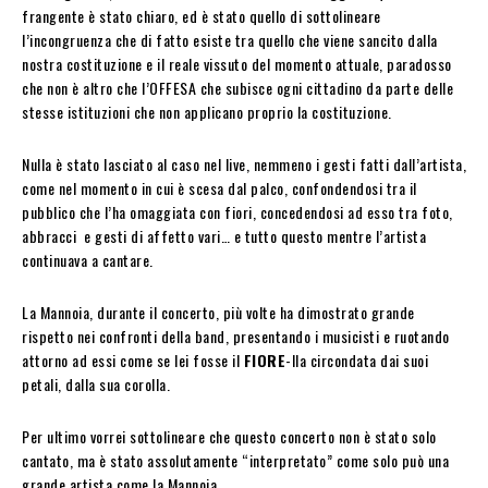
frangente è stato chiaro, ed è stato quello di sottolineare
l’incongruenza che di fatto esiste tra quello che viene sancito dalla
nostra costituzione e il reale vissuto del momento attuale, paradosso
che non è altro che l’OFFESA che subisce ogni cittadino da parte delle
stesse istituzioni che non applicano proprio la costituzione.
Nulla è stato lasciato al caso nel live, nemmeno i gesti fatti dall’artista,
come nel momento in cui è scesa dal palco, confondendosi tra il
pubblico che l’ha omaggiata con fiori, concedendosi ad esso tra foto,
abbracci e gesti di affetto vari… e tutto questo mentre l’artista
continuava a cantare.
La Mannoia, durante il concerto, più volte ha dimostrato grande
rispetto nei confronti della band, presentando i musicisti e ruotando
attorno ad essi come se lei fosse il
FIORE
-lla circondata dai suoi
petali, dalla sua corolla.
Per ultimo vorrei sottolineare che questo concerto non è stato solo
cantato, ma è stato assolutamente “interpretato” come solo può una
grande artista come la Mannoia.