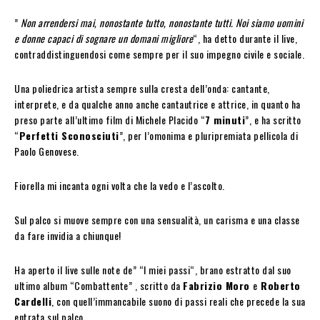
”
Non arrendersi mai, nonostante tutto, nonostante tutti. Noi siamo uomini
e donne capaci di sognare un domani migliore
“, ha detto durante il live,
contraddistinguendosi come sempre per il suo impegno civile e sociale.
Una poliedrica artista sempre sulla cresta dell’onda: cantante,
interprete, e da qualche anno anche cantautrice e attrice, in quanto ha
preso parte all’ultimo film di Michele Placido “
7 minuti
”, e ha scritto
“
Perfetti Sconosciuti
”, per l’omonima e pluripremiata pellicola di
Paolo Genovese.
Fiorella mi incanta ogni volta che la vedo e l’ascolto.
Sul palco si muove sempre con una sensualità, un carisma e una classe
da fare invidia a chiunque!
Ha aperto il live sulle note de” “I miei passi“, brano estratto dal suo
ultimo album “Combattente” , scritto da
Fabrizio Moro
e
Roberto
Cardelli
, con quell’immancabile suono di passi reali che precede la sua
entrata sul palco.