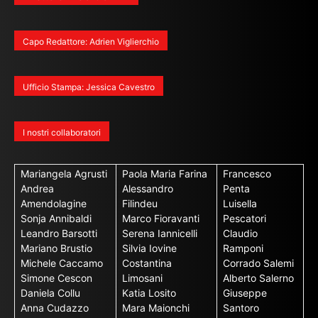
Capo Redattore: Adrien Viglierchio
Ufficio Stampa: Jessica Cavestro
I nostri collaboratori
Mariangela Agrusti
Paola Maria Farina
Francesco
Andrea
Alessandro
Penta
Amendolagine
Filindeu
Luisella
Sonja Annibaldi
Marco Fioravanti
Pescatori
Leandro Barsotti
Serena Iannicelli
Claudio
Mariano Brustio
Silvia Iovine
Ramponi
Michele Caccamo
Costantina
Corrado Salemi
Simone Cescon
Limosani
Alberto Salerno
Daniela Collu
Katia Losito
Giuseppe
Anna Cudazzo
Mara Maionchi
Santoro