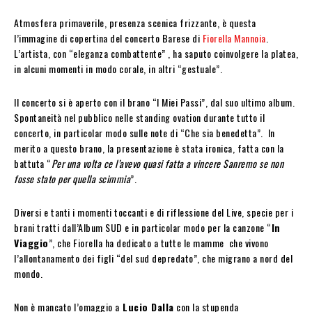
Atmosfera primaverile, presenza scenica frizzante, è questa
l’immagine di copertina del concerto Barese di
Fiorella Mannoia
.
L’artista, con “eleganza combattente” , ha saputo coinvolgere la platea,
in alcuni momenti in modo corale, in altri “gestuale”.
Il concerto si è aperto con il brano “I Miei Passi”, dal suo ultimo album.
Spontaneità nel pubblico nelle standing ovation durante tutto il
concerto, in particolar modo sulle note di “Che sia benedetta”. In
merito a questo brano, la presentazione è stata ironica, fatta con la
battuta “
Per una volta ce l’avevo quasi fatta a vincere Sanremo se non
fosse stato per quella scimmia
”.
Diversi e tanti i momenti toccanti e di riflessione del Live, specie per i
brani tratti dall’Album SUD e in particolar modo per la canzone “
In
Viaggio
”, che Fiorella ha dedicato a tutte le mamme che vivono
l’allontanamento dei figli “del sud depredato”, che migrano a nord del
mondo.
Non è mancato l’omaggio a
Lucio Dalla
con la stupenda