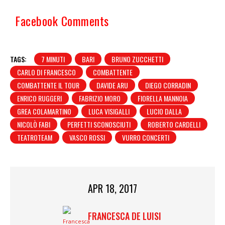
Facebook Comments
TAGS:
7 MINUTI
BARI
BRUNO ZUCCHETTI
CARLO DI FRANCESCO
COMBATTENTE
COMBATTENTE IL TOUR
DAVIDE ARU
DIEGO CORRADIN
ENRICO RUGGERI
FABRIZIO MORO
FIORELLA MANNOIA
GREA COLAMARTINO
LUCA VISIGALLI
LUCIO DALLA
NICOLÒ FABI
PERFETTI SCONOSCIUTI
ROBERTO CARDELLI
TEATROTEAM
VASCO ROSSI
VURRO CONCERTI
APR 18, 2017
FRANCESCA DE LUISI