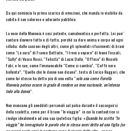
Da qui comincia la prima scarica di emozioni, che manda in visibilio da
subito il suo caloroso e adorante pubblico.
La voce della Mannoia è cosi potente, camaleontica e perfetta. Lei puo’
cantare davvero tutto e di tutto, perchè sa dare anima e corpo ad ogni
sillaba: dalle canzoni degli altri, come gli splendidi rifacimenti di brani
come “La cura” di Franco Battiato, “I treni a vapore” di Ivano Fossati,
“Sally” di Vasco Rossi, “Felicità” di Lucio Dalla, “Offeso” di Niccolò
Fabi, o le sue, come l’immancabile “Come si cambia”, “Caffè nero
bollente”, “Quello che le donne non dicono”, testo di Enrico Ruggeri, che
come lui stesso ha detto più di una volta “
solo una come Fiorella
Mannoia poteva essere in grado di rendere un inno nazionale, un’intensa
lode alla donna
“.
Non mancano gli aneddoti personali sul palco durante il susseguirsi
della scaletta, come per il brano “In viaggio” in cui la cantautrice si
rivolge idealmente ad una sua ipotetica figlia: «
Quando ho scritto “In
viaggio” ho immaginato le parole che io stessa avrei detto ad una figlia (se
ne avessi avuta una) in partenza verso il viaggio della vita
», spiega