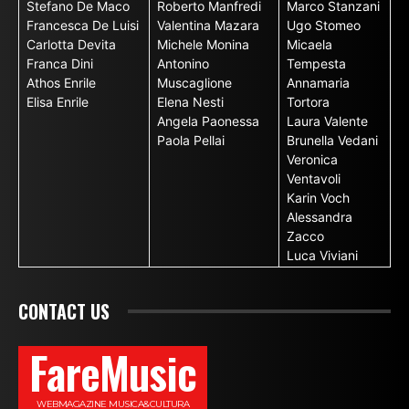
Stefano De Maco
Roberto Manfredi
Marco Stanzani
Francesca De Luisi
Valentina Mazara
Ugo Stomeo
Carlotta Devita
Michele Monina
Micaela
Franca Dini
Antonino
Tempesta
Athos Enrile
Muscaglione
Annamaria
Elisa Enrile
Elena Nesti
Tortora
Angela Paonessa
Laura Valente
Paola Pellai
Brunella Vedani
Veronica
Ventavoli
Karin Voch
Alessandra
Zacco
Luca Viviani
CONTACT US
FareMusic
WEBMAGAZINE MUSICA&CULTURA