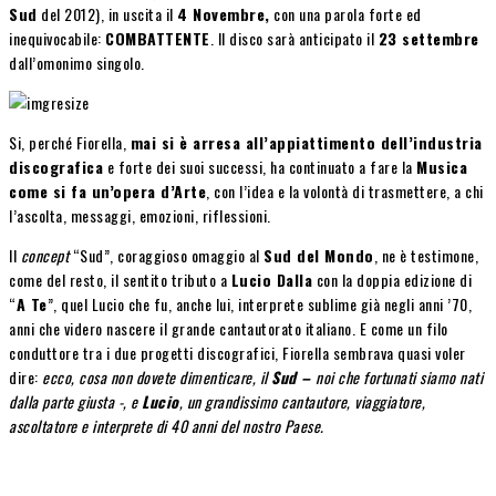
Sud
del 2012), in uscita il
4 Novembre,
con una parola forte ed
inequivocabile:
COMBATTENTE
. Il disco sarà anticipato il
23 settembre
dall’omonimo singolo.
Si, perché Fiorella,
mai si è arresa all’appiattimento dell’industria
discografica
e forte dei suoi successi, ha continuato a fare la
Musica
come si fa un’opera d’Arte
, con l’idea e la volontà di trasmettere, a chi
l’ascolta, messaggi, emozioni, riflessioni.
Il
concept
“Sud”, coraggioso omaggio al
Sud del Mondo
, ne è testimone,
come del resto, il sentito tributo a
Lucio Dalla
con la doppia edizione di
“
A Te
”, quel Lucio che fu, anche lui, interprete sublime già negli anni ’70,
anni che videro nascere il grande cantautorato italiano. E come un filo
conduttore tra i due progetti discografici, Fiorella sembrava quasi voler
dire:
ecco, cosa non dovete dimenticare, il
Sud –
noi che fortunati siamo nati
dalla parte giusta -, e
Lucio
, un grandissimo cantautore, viaggiatore,
ascoltatore e interprete di 40 anni del nostro Paese.