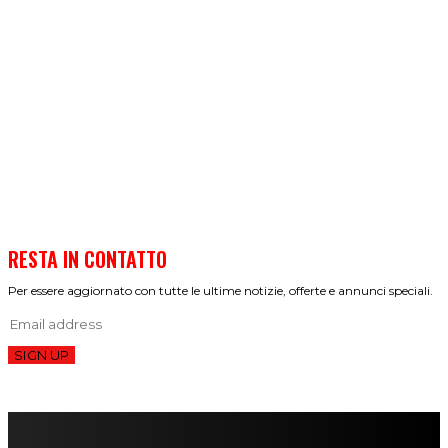
RESTA IN CONTATTO
Per essere aggiornato con tutte le ultime notizie, offerte e annunci speciali.
SIGN UP
FareMusic nato da una idea di Alberto Salerno