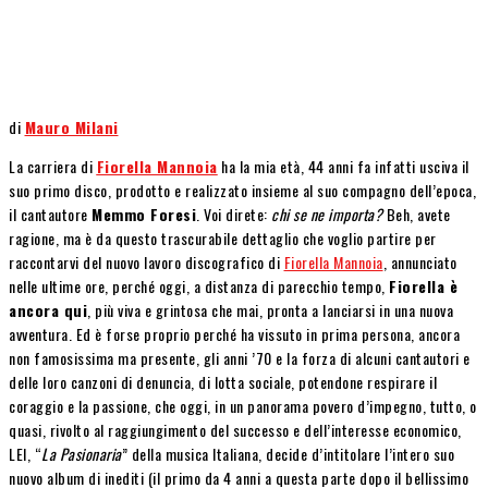
di
Mauro Milani
La carriera di
Fiorella Mannoia
ha la mia età, 44 anni fa infatti usciva il
suo primo disco, prodotto e realizzato insieme al suo compagno dell’epoca,
il cantautore
Memmo Foresi
. Voi direte:
chi se ne importa?
Beh, avete
ragione, ma è da questo trascurabile dettaglio che voglio partire per
raccontarvi del nuovo lavoro discografico di
Fiorella Mannoia
, annunciato
nelle ultime ore, perché oggi, a distanza di parecchio tempo,
Fiorella è
ancora qui
, più viva e grintosa che mai, pronta a lanciarsi in una nuova
avventura. Ed è forse proprio perché ha vissuto in prima persona, ancora
non famosissima ma presente, gli anni ’70 e la forza di alcuni cantautori e
delle loro canzoni di denuncia, di lotta sociale, potendone respirare il
coraggio e la passione, che oggi, in un panorama povero d’impegno, tutto, o
quasi, rivolto al raggiungimento del successo e dell’interesse economico,
LEI, “
La Pasionaria
” della musica Italiana, decide d’intitolare l’intero suo
nuovo album di inediti (il primo da 4 anni a questa parte dopo il bellissimo