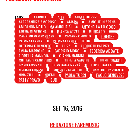
TAGS:
7 MINUTI
A TE
AIDA COOPER
ALESSANDRA AMOROSO
AMARA
AMICHE IN ARENA
AMICI NON NE HO... MA AMICHE SÌ
ANTONELLA LO COCO
ARENA DI VERONA
BIANCA ATZEI
BUNGARO
CANZONI PER PARLARE
CESARE CHIODO
CHEOPE
COMBATTENTE
COMBATTENTE IL TOUR
DI TERRA E DI VENTO
ELISA
ELODIE DI PATRIZI
EMMA MARRONE
FABRIZIO MORO
FEDERICA ABBATE
FIORELLA MANNOIA
GIANNA NANNINI
GIULIANO SANGIORGI
I TRENI A VAPORE
IRENE GRANDI
IVANO FOSSATI
LOREDANA BERTÈ
LUCIO DALLA
MEMMO FORESI
MICHELE PLACIDO
NASTRO D’ARGENTO
NINA ZILLI
NOEMI
PAOLA TURCI
PAOLO GENOVESE
PATTY PRAVO
SUD
SET 16, 2016
REDAZIONE FAREMUSIC