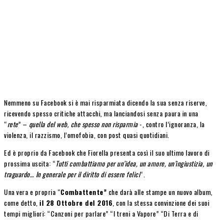
Nemmeno su Facebook si è mai risparmiata dicendo la sua senza riserve,
ricevendo spesso critiche attacchi, ma lanciandosi senza paura in una
“
rete
” –
quella del web, che spesso non risparmia
-, contro l’ignoranza, la
violenza, il razzismo, l’omofobia, con post quasi quotidiani.
Ed è proprio da Facebook che Fiorella presenta così il suo ultimo lavoro di
prossima uscita: “
Tutti combattiamo per un’idea, un amore, un’ingiustizia, un
traguardo… In generale per il diritto di essere felici
“.
Una vera e propria “
Combattente”
che darà alle stampe un nuovo album,
come detto,
il 28 Ottobre del 2016
, con la stessa convinzione dei suoi
tempi migliori: “Canzoni per parlare” “I treni a Vapore” “Di Terra e di