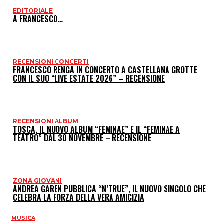
EDITORIALE
I
A FRANCESCO…
P
RECENSIONI CONCERTI
FRANCESCO RENGA IN CONCERTO A CASTELLANA GROTTE
CON IL SUO “LIVE ESTATE 2026” – RECENSIONE
RECENSIONI ALBUM
TOSCA, IL NUOVO ALBUM “FEMINAE” E IL “FEMINAE A
TEATRO” DAL 30 NOVEMBRE – RECENSIONE
ZONA GIOVANI
ANDREA GAREN PUBBLICA “N’TRUE”, IL NUOVO SINGOLO CHE
CELEBRA LA FORZA DELLA VERA AMICIZIA
MUSICA