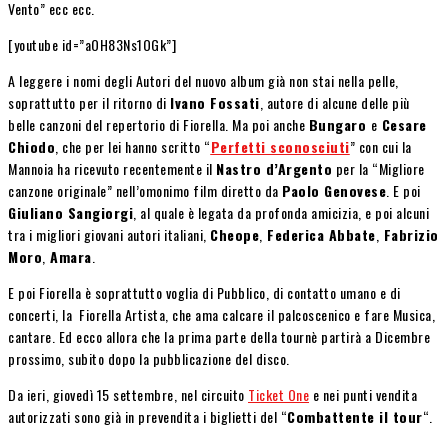
Vento” ecc ecc.
[youtube id=”aOH83Ns1OGk”]
A leggere i nomi degli Autori del nuovo album già non stai nella pelle,
soprattutto per il ritorno di
Ivano Fossati
, autore di alcune delle più
belle canzoni del repertorio di Fiorella. Ma poi anche
Bungaro
e
Cesare
Chiodo
, che per lei hanno scritto “
Perfetti sconosciuti
” con cui la
Mannoia ha ricevuto recentemente il
Nastro d’Argento
per la “Migliore
canzone originale” nell’omonimo film diretto da
Paolo Genovese
. E poi
Giuliano Sangiorgi
, al quale è legata da profonda amicizia, e poi alcuni
tra i migliori giovani autori italiani,
Cheope
,
Federica Abbate
,
Fabrizio
Moro
,
Amara
.
E poi Fiorella è soprattutto voglia di Pubblico, di contatto umano e di
concerti, la Fiorella Artista, che ama calcare il palcoscenico e fare Musica,
cantare. Ed ecco allora che la prima parte della tournè partirà a Dicembre
prossimo, subito dopo la pubblicazione del disco.
Da ieri, giovedì 15 settembre, nel circuito
Ticket One
e nei punti vendita
autorizzati sono già in prevendita i biglietti del “
Combattente il tour
“.