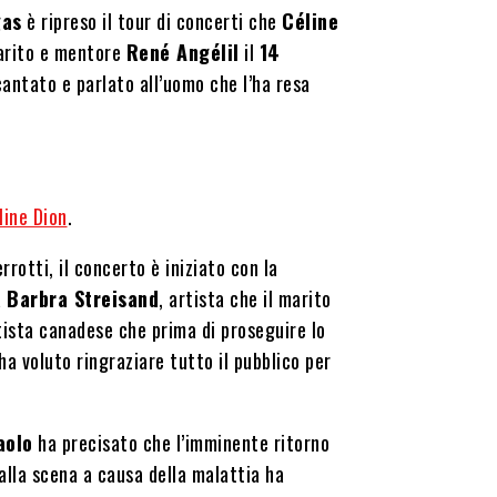
gas
è ripreso il tour di concerti che
Céline
marito e mentore
René Angélil
il
14
ntato e parlato all’uomo che l’ha resa
line Dion
.
rotti, il concerto è iniziato con la
a
Barbra Streisand
, artista che il marito
rtista canadese che prima di proseguire lo
 voluto ringraziare tutto il pubblico per
aolo
ha precisato che l’imminente ritorno
alla scena a causa della malattia ha