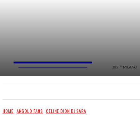
FareMusic
WEBMAGAZINE MUSICA&CULTURA
C
30.7
MILANO
SANREMO 2025
MUSICA
NEWS FLASH
HOME
ANGOLO FANS
CELINE DION DI SARA