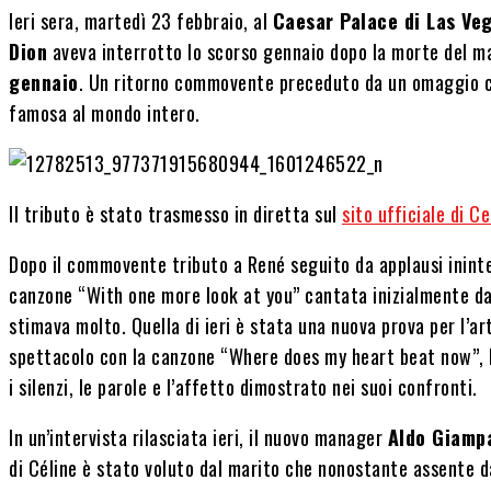
Ieri sera, martedì 23 febbraio, al
Caesar Palace di Las Ve
Dion
aveva interrotto lo scorso gennaio dopo la morte del 
gennaio
. Un ritorno commovente preceduto da un omaggio ca
famosa al mondo intero.
Il tributo è stato trasmesso in diretta sul
sito ufficiale di Ce
Dopo il commovente tributo a René seguito da applausi ininter
canzone “With one more look at you” cantata inizialmente d
stimava molto. Quella di ieri è stata una nuova prova per l’a
spettacolo con la canzone “Where does my heart beat now”, ha
i silenzi, le parole e l’affetto dimostrato nei suoi confronti.
In un’intervista rilasciata ieri, il nuovo manager
Aldo Giamp
di Céline è stato voluto dal marito che nonostante assente d