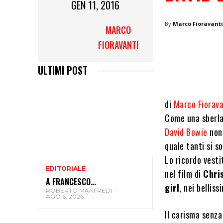
GEN 11, 2016
By
Marco Fioravant
MARCO
FIORAVANTI
ULTIMI POST
di
Marco Fiorava
Come una sberla,
David Bowie
non 
quale tanti si so
Lo ricordo vest
EDITORIALE
nel film di
Chris
A FRANCESCO…
girl
, nei belliss
ROBERTO MANFREDI
-
AGO 6, 2026
Il carisma senza