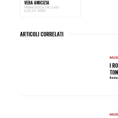
VERA AMICIZIA
FRANCESCA DE LUISI
-
LUG 24, 2026
ARTICOLI CORRELATI
MUS
I R
TON
Reda
MUS