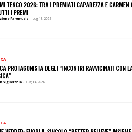
MI TENCO 2026: TRA I PREMIATI CAPAREZZA E CARMEN 
UTTI I PREMI
zione Faremusic
-
Lug 13, 2026
ICA
CA PROTAGONISTA DEGLI “INCONTRI RAVVICINATI CON L
ICA”
n Viglierchio
-
Lug 13, 2026
ICA
IE VEDDER: FUORI IL SINGOLO “BETTER BELIEVE” INSIEME