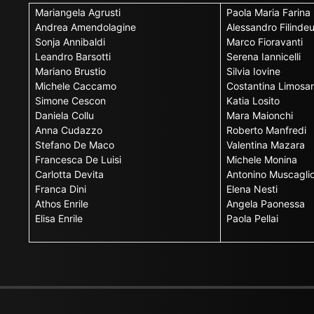
Mariangela Agrusti
Paola Maria Farina
Andrea Amendolagine
Alessandro Filinde
Sonja Annibaldi
Marco Fioravanti
Leandro Barsotti
Serena Iannicelli
Mariano Brustio
Silvia Iovine
Michele Caccamo
Costantina Limosan
Simone Cescon
Katia Losito
Daniela Collu
Mara Maionchi
Anna Cudazzo
Roberto Manfredi
Stefano De Maco
Valentina Mazara
Francesca De Luisi
Michele Monina
Carlotta Devita
Antonino Muscagli
Franca Dini
Elena Nesti
Athos Enrile
Angela Paonessa
Elisa Enrile
Paola Pellai