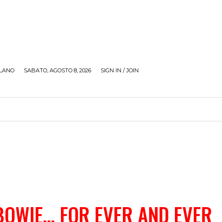
LANO
SABATO, AGOSTO 8, 2026
SIGN IN / JOIN
RECENSIONI
ZONA GIOVANI
TOUR
SOCI
BOWIE… FOR EVER AND EVER