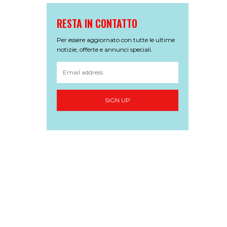
RESTA IN CONTATTO
Per essere aggiornato con tutte le ultime
notizie, offerte e annunci speciali.
SIGN UP