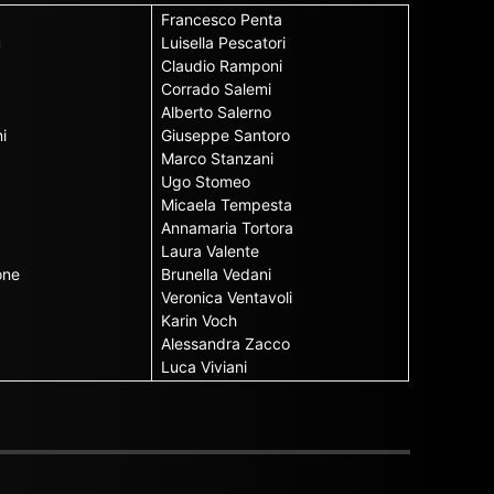
Francesco Penta
u
Luisella Pescatori
Claudio Ramponi
Corrado Salemi
Alberto Salerno
i
Giuseppe Santoro
Marco Stanzani
Ugo Stomeo
Micaela Tempesta
Annamaria Tortora
Laura Valente
one
Brunella Vedani
Veronica Ventavoli
Karin Voch
Alessandra Zacco
Luca Viviani