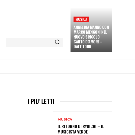
MUSICA
ANGELINA MANGO CON
MARCO MENGONI NEL
NUOVO SINGOLO
CANTO D’AMORE –
DATE TOUR
ETÀ E CULTURA
INTERVISTE
MORE
I PIU' LETTI
MUSICA
IL RITORNO DI RYUICHI – IL
MUSICISTA VERDE