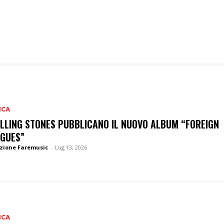
ICA
OLLING STONES PUBBLICANO IL NUOVO ALBUM “FOREIGN
GUES”
zione Faremusic
-
Lug 13, 2026
ICA