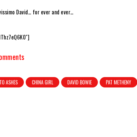
avissimo David… for ever and ever…
MThz7eQ6K0″]
Comments
TO ASHES
CHINA GIRL
DAVID BOWIE
PAT METHENY