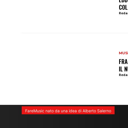
COL
Reda
MUS
FRA
IL 
Reda
FareMusic nato da una idea di Alberto Salerno