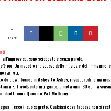
i
Share
nti
 all’improvviso, sono scioccato e senza parole.
c’è più. Un maestro indiscusso della musica e dell’immagine, co
no ispirati.
ito da clown bianco in
Ashes to Ashes
, insopportabile ma mag
tiana F.
travolgente intrigante, a metà anni ’80 con la sens
imi duetti con i
Queen
e
Pat Metheny
.
 eguali, ecco il suo segreto. Qualsiasi cosa facesse non si res