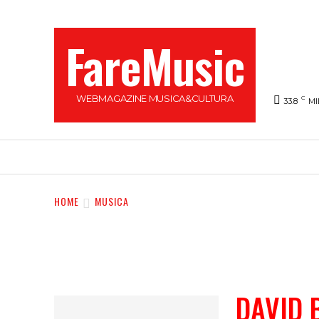
FareMusic
WEBMAGAZINE MUSICA&CULTURA
C
33.8
MI
SANREMO 2025
MUSICA
NEWS FLASH
HOME
MUSICA
DAVID 