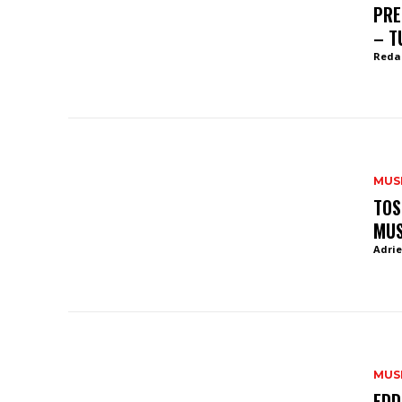
PRE
– T
Reda
MUS
TOS
MUS
Adrie
MUS
EDD