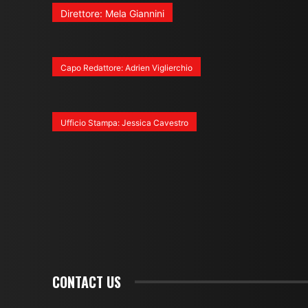
Direttore: Mela Giannini
Capo Redattore: Adrien Viglierchio
Ufficio Stampa: Jessica Cavestro
CONTACT US