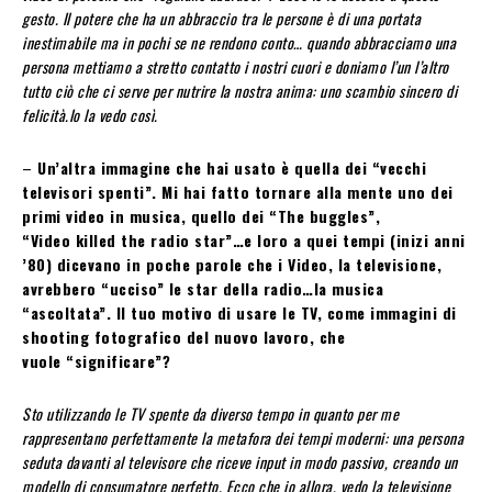
gesto. Il potere che ha un abbraccio tra le persone è di una portata
inestimabile ma in pochi se ne rendono conto… quando abbracciamo una
persona mettiamo a stretto contatto i nostri cuori e doniamo l’un l’altro
tutto ciò che ci serve per nutrire la nostra anima: uno scambio sincero di
felicità.Io la vedo così.
–
Un’altra immagine che hai usato è quella dei “vecchi
televisori spenti”. Mi hai fatto tornare alla mente uno dei
primi video in musica, quello dei “The buggles”,
“Video killed the radio star”…e loro a quei tempi (inizi anni
’80) dicevano in poche parole che i Video, la televisione,
avrebbero “ucciso” le star della radio…la musica
“ascoltata”. Il tuo motivo di usare le TV, come immagini di
shooting fotografico del nuovo lavoro, che
vuole “significare”?
Sto utilizzando le TV spente da diverso tempo in quanto per me
rappresentano perfettamente la metafora dei tempi moderni: una persona
seduta davanti al televisore che riceve input in modo passivo, creando un
modello di consumatore perfetto. Ecco che io allora, vedo la televisione