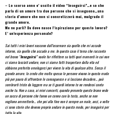
– Lo scorso anno e’ uscito il video “Inseguirsi”…e so che
parla di un amore tra due persone che si inseguono…una
storia d’amore che non si concretizzerà mai, malgrado il
grande amore.
Me ne parli? Da dove nasce l’ispirazione per questo lavoro?
E’ un’esperienza personale?
Sai tutti i miei lavori nascono dall’osservare sia quello che mi accade
intorno, sia quello che accade a me. In questo caso il tema che racconto
nel brano “
Inseguirsi
” vuole far riflettere su tutti quei momenti in cui non
ci siamo lasciati andare, non ci siamo fatti trasportare dalla vita ed
abbiamo preferito omologarci per vivere la vita di qualcun altro. Senza il
grande amore. Io credo che molto spesso le persone vivano in questo modo
più per paura di affrontare le conseguenze e si lasciano decadere… può
sembrarti triste da leggere ma se ti guardi intorno te ne renderai conto
anche tu. Non a caso, ai miei concerti, quando presento questo brano vedo
un sacco di persone che fanno un cenno con la testa, anche se non
vogliono ammetterlo… che poi alla fine non è sempre un male, anzi, a volte
ci sono storie che devono proprio andare in questo modo, per inseguirsi per
tutta la vita.