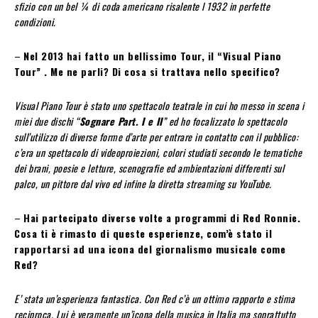
sfizio con un bel ¼ di coda americano risalente l 1932 in perfette
condizioni.
–
Nel 2013 hai fatto un bellissimo Tour, il “Visual Piano
Tour” . Me ne parli? Di cosa si trattava nello specifico?
Visual Piano Tour è stato uno spettacolo teatrale in cui ho messo in scena i
miei due dischi “
Sognare Part. I e II
” ed ho focalizzato lo spettacolo
sull’utilizzo di diverse forme d’arte per entrare in contatto con il pubblico:
c’era un spettacolo di videoproiezioni, colori studiati secondo le tematiche
dei brani, poesie e letture, scenografie ed ambientazioni differenti sul
palco, un pittore dal vivo ed infine la diretta streaming su YouTube.
–
Hai partecipato diverse volte a programmi di Red Ronnie.
Cosa ti è rimasto di queste esperienze, com’è stato il
rapportarsi ad una icona del giornalismo musicale come
Red?
E’ stata un’esperienza fantastica. Con Red c’è un ottimo rapporto e stima
reciproca. Lui è veramente un’icona della musica in Italia ma soprattutto