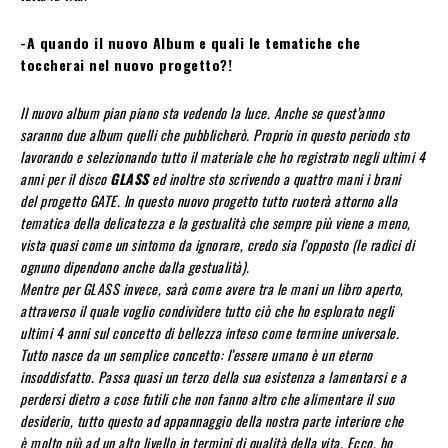
-A quando il nuovo Album e quali le tematiche che
toccherai nel nuovo progetto?!
Il nuovo album pian piano sta vedendo la luce. Anche se quest’anno
saranno due album quelli che pubblicherò. Proprio in questo periodo sto
lavorando e selezionando tutto il materiale che ho registrato negli ultimi 4
anni per il disco
GLASS
ed inoltre sto scrivendo a quattro mani i brani
del progetto GATE. In questo nuovo progetto tutto ruoterà attorno alla
tematica della delicatezza e la gestualità che sempre più viene a meno,
vista quasi come un sintomo da ignorare, credo sia l’opposto (le radici di
ognuno dipendono anche dalla gestualità).
Mentre per GLASS invece, sarà come avere tra le mani un libro aperto,
attraverso il quale voglio condividere tutto ciò che ho esplorato negli
ultimi 4 anni sul concetto di bellezza inteso come termine universale.
Tutto nasce da un semplice concetto: l’essere umano è un eterno
insoddisfatto. Passa quasi un terzo della sua esistenza a lamentarsi e a
perdersi dietro a cose futili che non fanno altro che alimentare il suo
desiderio, tutto questo ad appannaggio della nostra parte interiore che
è molto più ad un alto livello in termini di qualità della vita. Ecco, ho