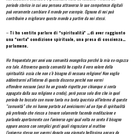
periodo storico in cui una persona attraverso le sue competenze digitali
può veramente cambiare il mondo per esempio. Ognuno di noi può
contribuire a migliorare questo mondo a partire da noi stessi.
–
Ti ho sentito parlare di “spiritualità” …di aver raggiunto
una “certa” condizione spirituale, una presa di coscienza…
parlamene.
Ho frequentato per anni una comunità evangelica perché la mia ex-ragazza
era tale. Attraverso questa comunità ho capito il vero valore della
spiritualità: ossia che non c’è bisogno di nessuna religione! Non voglio
addentrarmi all’interno di questo discorso perché non vorrei
offendere nessuno (anzi ho un grande rispetto per chiunque si senta
appagato dalla sua religione o credo), però posso solo dire che in quel
periodo ho toccato con mano tanta ma tanta ipocrisia all’interno di queste
“comunità” che mi hanno portato ad avvicinarmi ad un tipo di spiritualità
più profonda che riesco a trovare solamente facendo meditazione e
parlando apertamente con l’universo ogni qual volta ne sento il bisogno
oppure ancora con semplici gesti quali ringraziare al mattino
l’universo stesso per avermi donato una giornata bellissima ancora da