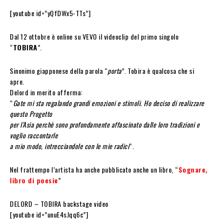
[youtube id=”yQfDWx5-TTs”]
Dal 12 ottobre è online su VEVO il videoclip del primo singolo
“
TOBIRA
”.
Sinonimo giapponese della parola “
porta
”. Tobira è qualcosa che si
apre.
Delord in merito afferma:
“
Gate mi sta regalando grandi emozioni e stimoli. Ho deciso di realizzare
questo Progetto
per l’Asia perchè sono profondamente affascinato dalle loro tradizioni e
voglio raccontarle
a mio modo, intrecciandole con le mie radici
“.
Nel frattempo l’artista ha anche pubblicato anche un libro, “
Sognare,
libro di poesie
”
DELORD – TOBIRA backstage video
[youtube id=”unuE4sJqq6c”]