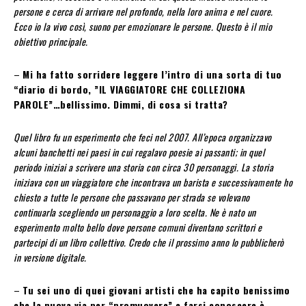
persone e cerca di arrivare nel profondo, nella loro anima e nel cuore.
Ecco io la vivo così, suono per emozionare le persone. Questo è il mio
obiettivo principale.
–
Mi ha fatto sorridere leggere l’intro di una sorta di tuo
“diario di bordo, ”IL VIAGGIATORE CHE COLLEZIONA
PAROLE”…bellissimo. Dimmi, di cosa si tratta?
Quel libro fu un esperimento che feci nel 2007. All’epoca organizzavo
alcuni banchetti nei paesi in cui regalavo poesie ai passanti; in quel
periodo iniziai a scrivere una storia con circa 30 personaggi. La storia
iniziava con un viaggiatore che incontrava un barista e successivamente ho
chiesto a tutte le persone che passavano per strada se volevano
continuarla scegliendo un personaggio a loro scelta. Ne è nato un
esperimento molto bello dove persone comuni diventano scrittori e
partecipi di un libro collettivo. Credo che il prossimo anno lo pubblicherò
in versione digitale.
–
Tu sei uno di quei giovani artisti che ha capito benissimo
che la nuova via per “promuovere” e
farsi conoscere è