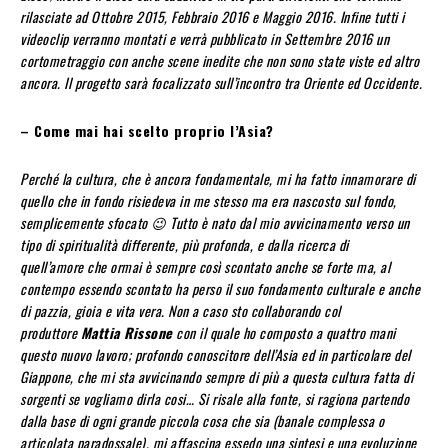
rilasciate ad Ottobre 2015, Febbraio 2016 e Maggio 2016. Infine tutti i
videoclip verranno montati e verrà pubblicato in Settembre 2016 un
cortometraggio con anche scene inedite che non sono state viste ed altro
ancora. Il progetto sarà focalizzato sull’incontro tra Oriente ed Occidente.
– Come mai hai scelto proprio l’Asia?
Perché la cultura, che è ancora fondamentale, mi ha fatto innamorare di
quello che in fondo risiedeva in me stesso ma era nascosto sul fondo,
semplicemente sfocato 😉 Tutto è nato dal mio avvicinamento verso un
tipo di spiritualità differente, più profonda, e dalla ricerca di
quell’amore che ormai è sempre così scontato anche se forte ma, al
contempo essendo scontato ha perso il suo fondamento culturale e anche
di pazzia, gioia e vita vera. Non a caso sto collaborando col
produttore
Mattia Rissone
con il quale ho composto a quattro mani
questo nuovo lavoro; profondo conoscitore dell’Asia ed in particolare del
Giappone, che mi sta avvicinando sempre di più a questa cultura fatta di
sorgenti se vogliamo dirla cosi… Si risale alla fonte, si ragiona partendo
dalla base di ogni grande piccola cosa che sia (banale complessa o
articolata paradossale), mi affascina essedo una sintesi e una evoluzione