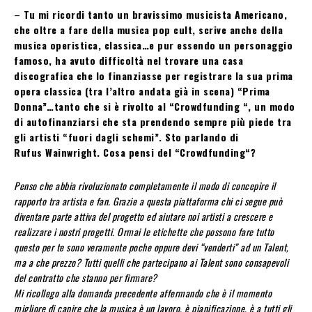
–
Tu mi ricordi tanto un bravissimo musicista Americano,
che oltre a fare della musica pop cult, scrive anche della
musica operistica, classica…e pur essendo un personaggio
famoso, ha avuto difficoltà nel trovare una casa
discografica che lo finanziasse per registrare la sua prima
opera classica (tra l’altro andata già in scena) “Prima
Donna”…tanto che si è rivolto al “Crowdfunding “, un modo
di autofinanziarsi che sta prendendo sempre più piede tra
gli artisti “fuori dagli schemi”. Sto parlando di
Rufus Wainwright. Cosa pensi del “Crowdfunding“?
Penso che abbia rivoluzionato completamente il modo di concepire il
rapporto tra artista e fan. Grazie a questa piattaforma chi ci segue può
diventare parte attiva del progetto ed aiutare noi artisti a crescere e
realizzare i nostri progetti. Ormai le etichette che possono fare tutto
questo per te sono veramente poche oppure devi “venderti” ad un Talent,
ma a che prezzo? Tutti quelli che partecipano ai Talent sono consapevoli
del contratto che stanno per firmare?
Mi ricollego alla domanda precedente affermando che è il momento
migliore di capire che la musica è un lavoro, è pianificazione, è a tutti gli