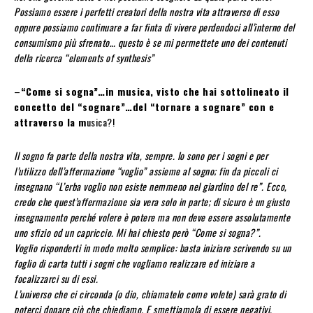
Possiamo essere i perfetti creatori della nostra vita attraverso di esso
oppure possiamo continuare a far finta di vivere perdendoci all’interno del
consumismo più sfrenato… questo è se mi permettete uno dei contenuti
della ricerca “elements of synthesis”
–
“Come si sogna”…in musica, visto che hai sottolineato il
concetto del “sognare”…del “tornare a sognare” con e
attraverso la m
usica?!
Il sogno fa parte della nostra vita, sempre. Io sono per i sogni e per
l’utilizzo dell’affermazione “voglio” assieme al sogno; fin da piccoli ci
insegnano “L’erba voglio non esiste nemmeno nel giardino del re”. Ecco,
credo che quest’affermazione sia vera solo in parte; di sicuro è un giusto
insegnamento perché volere è potere ma non deve essere assolutamente
uno sfizio od un capriccio. Mi hai chiesto però “Come si sogna?”.
Voglio risponderti in modo molto semplice: basta iniziare scrivendo su un
foglio di carta tutti i sogni che vogliamo realizzare ed iniziare a
focalizzarci su di essi.
L’universo che ci circonda (o dio, chiamatelo come volete) sarà grato di
poterci donare ciò che chiediamo. E smettiamola di essere negativi.