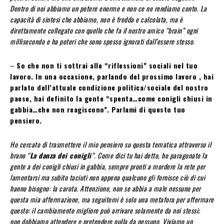
Dentro di noi abbiamo un potere enorme e non ce ne rendiamo conto. La
capacità di sintesi che abbiamo, non è fredda e calcolata, ma è
direttamente collegato con quello che fa il nostro amico “brain” ogni
millisecondo e ha poteri che sono spesso ignorati dall’essere stesso.
–
So che non ti sottrai alle “riflessioni” sociali nel tuo
lavoro. In una occasione, parlando del prossimo lavoro , hai
parlato dell’attuale condizione politica/sociale del nostro
paese, hai definito la gente “spenta…come conigli chiusi in
gabbia…che non reagiscono”. Parlami di questo tuo
pensiero.
Ho cercato di trasmettere il mio pensiero su questa tematica attraverso il
brano “
La danza dei conigli
”. Come dici tu hai detto, ho paragonato la
gente a dei conigli chiusi in gabbia, sempre pronti a mordere la rete per
lamentarsi ma subito taciuti non appena qualcuno gli fornisce ciò di cui
hanno bisogno: la carota. Attenzione, non se abbia a male nessuno per
questa mia affermazione, ma seguitemi è solo una metafora per affermare
questo: il cambiamento migliore può arrivare solamente da noi stessi;
non dobbiamo attendere e pretendere nulla da nessuno. Viviamo un