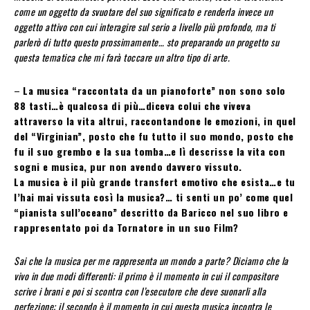
come un oggetto da svuotare del suo significato e renderla invece un
oggetto attivo con cui interagire sul serio a livello più profondo, ma ti
parlerò di tutto questo prossimamente… sto preparando un progetto su
questa tematica che mi farà toccare un altro tipo di arte.
–
La musica “raccontata da un pianoforte” non sono solo
88 tasti…è qualcosa di più…diceva colui
che viveva
attraverso la vita altrui, raccontandone le emozioni, in quel
del “Virginian”, posto che
fu tutto il suo mondo, posto che
fu il suo grembo e la sua tomba…e lì descrisse la vita con
sogni e
musica, pur non avendo davvero vissuto.
La musica è il più grande transfert emotivo che esista…e tu
l’hai mai vissuta così la musica?… ti
senti un po’ come quel
“pianista sull’oceano” descritto da Baricco nel suo libro e
rappresentato
poi da Tornatore in un suo Film?
Sai che la musica per me rappresenta un mondo a parte? Diciamo che la
vivo in due modi differenti: il primo è il momento in cui il compositore
scrive i brani e poi si scontra con l’esecutore che deve suonarli alla
perfezione; il secondo è il momento in cui questa musica incontra le