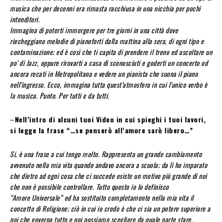
musica che per decenni era rimasta racchiusa in una nicchia per pochi
intenditori.
Immagina di poterti immergere per tre giorni in una città dove
riecheggiano melodie di pianoforti dalla mattina alla sera, di ogni tipo e
contaminazione; ed è così che ti capita di prendere il treno ed ascoltare un
po’ di Jazz, oppure rirovarti a casa di sconosciuti e goderti un concerto od
ancora recati in Metropolitana e vedere un pianista che suona il piano
nell’ingresso. Ecco, immagina tutta quest’atmosfera in cui l’unico verbo è
la musica. Punto. Per tutti e da tutti.
–
Nell’intro di alcuni tuoi Video in cui spieghi i tuoi lavori,
si legge la frase “…se penserò all’amore sarò libero…”
Si, è una frase a cui tengo molto. Rappresenta un grande cambiamento
avvenuto nella mia vita quando andavo ancora a scuola; da lì ho imparato
che dietro ad ogni cosa che ci succede esiste un motivo più grande di noi
che non è possibile controllare. Tutto questo io lo definisco
“Amore Universale” ed ha sostituito completamente nella mia vita il
concetto di Religione; ciò in cui io credo è che ci sia un potere superiore a
noi che governa tutto e noi possiamo scegliere da quale parte stare.