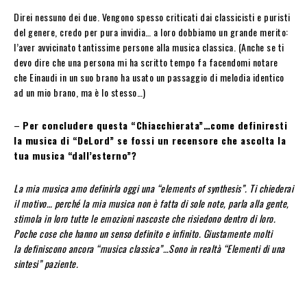
Direi nessuno dei due. Vengono spesso criticati dai classicisti e puristi
del genere, credo per pura invidia… a loro dobbiamo un grande merito:
l’aver avvicinato tantissime persone alla musica classica. (Anche se ti
devo dire che una persona mi ha scritto tempo fa facendomi notare
che Einaudi in un suo brano ha usato un passaggio di melodia identico
ad un mio brano, ma è lo stesso…)
–
Per concludere questa “Chiacchierata”…come definiresti
la musica di “DeLord” se fossi un recensore che ascolta la
tua musica “dall’esterno”?
La mia musica amo definirla oggi una “elements of synthesis”. Ti chiederai
il motivo… perché la mia musica non è fatta di sole note, parla alla gente,
stimola in loro tutte le emozioni nascoste che risiedono dentro di loro.
Poche cose che hanno un senso definito e infinito. Giustamente molti
la definiscono ancora “musica classica”…Sono in realtà “Elementi di una
sintesi” paziente.