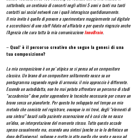
sottofondo, un centinaio di concerti negli ultimi 5 anni e tanti ma tanti
contatti sui social network con i quali interagisco quotidianamente.
Il mio invito è quello di provare a sperimentare maggiormente sul digitale
e accerchiarsi di uno staff fidato ed affiatato e per questo ringrazio anche
l’Agenzia che cura tutta la mia comunicazione
InnoBrain
.
–
Qual’ è il percorso creativo che segue la genesi di una
tua composizione?
La mia composizione è un po’ atipica se si pensa ad un compositore
classico. Un brano di un compositore solitamente nasce su un
pentagramma seguendo regole di armonia; il mio approccio è differente.
Essendo un autodidatta, non ho mai potuto affrontare un percorso di studi
“accademico” dove poter apprendere le tecniche necessarie per creare un
brano senza un pianoforte. Per questo ho sviluppato nel tempo un mio
metodo che consiste nel registrare, ovunque io mi trovi, degli “elementi di
una sintesi” basati sulla paziente osservazione ed è così che ne nasce
un’idea, un interpretazione del momento stesso. Tutto questo accade
spesso casualmente ma, essendo una sintesi (anche se io lo definisco un
dono dell’universo), sviluppo e metto in atto quello che sento e passo ad