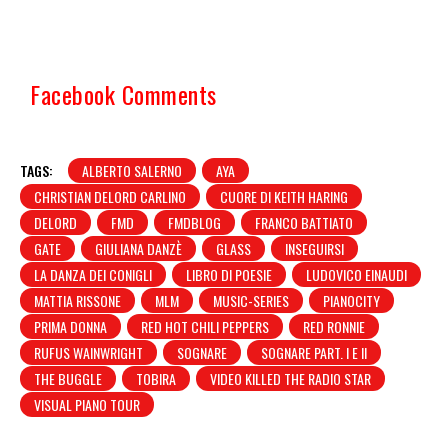
Facebook Comments
TAGS:
ALBERTO SALERNO
AYA
CHRISTIAN DELORD CARLINO
CUORE DI KEITH HARING
DELORD
FMD
FMDBLOG
FRANCO BATTIATO
GATE
GIULIANA DANZÈ
GLASS
INSEGUIRSI
LA DANZA DEI CONIGLI
LIBRO DI POESIE
LUDOVICO EINAUDI
MATTIA RISSONE
MLM
MUSIC-SERIES
PIANOCITY
PRIMA DONNA
RED HOT CHILI PEPPERS
RED RONNIE
RUFUS WAINWRIGHT
SOGNARE
SOGNARE PART. I E II
THE BUGGLE
TOBIRA
VIDEO KILLED THE RADIO STAR
VISUAL PIANO TOUR