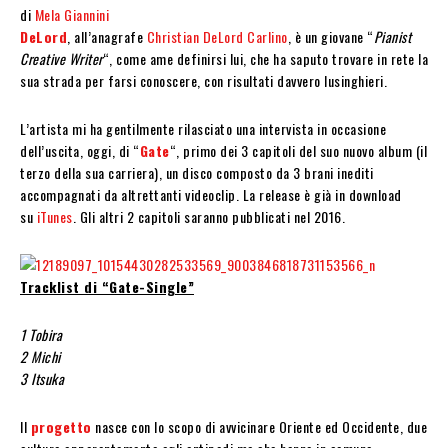
di
Mela Giannini
DeLord
, all’anagrafe
Christian DeLord Carlino
, è un giovane “
Pianist
Creative Writer
“, come ame definirsi lui, che ha saputo trovare in rete la
sua strada per farsi conoscere, con risultati davvero lusinghieri.
L’artista mi ha gentilmente rilasciato una intervista in occasione
dell’uscita, oggi, di “
Gate
“, primo dei 3 capitoli del suo nuovo album (il
terzo della sua carriera), un disco composto da 3 brani inediti
accompagnati da altrettanti videoclip. La release è già in download
su
iTunes
. Gli altri 2 capitoli saranno pubblicati nel 2016.
Tracklist di “Gate-Single”
1 Tobira
2 Michi
3 Itsuka
Il
progetto
nasce con lo scopo di avvicinare Oriente ed Occidente, due