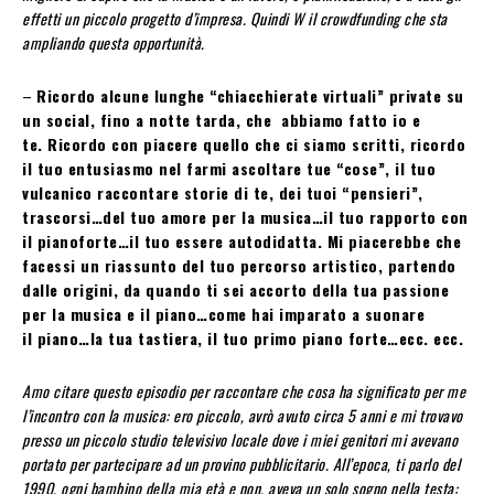
effetti un piccolo progetto d’impresa. Quindi W il crowdfunding che sta
ampliando questa opportunità.
–
Ricordo alcune lunghe “chiacchierate virtuali” private su
un social, fino a notte tarda, che abbiamo fatto io e
te. Ricordo con piacere quello che ci siamo scritti, ricordo
il tuo entusiasmo nel farmi ascoltare tue “cose”, il tuo
vulcanico raccontare storie di te, dei tuoi “pensieri”,
trascorsi…del tuo amore per la musica…il tuo rapporto con
il pianoforte…il tuo essere autodidatta. Mi piacerebbe che
facessi un riassunto del tuo percorso artistico, partendo
dalle origini, da quando ti sei accorto della tua passione
per la musica e il piano…come hai imparato a suonare
il piano…la tua tastiera, il tuo primo piano forte…ecc. ecc.
Amo citare questo episodio per raccontare che cosa ha significato per me
l’incontro con la musica: ero piccolo, avrò avuto circa 5 anni e mi trovavo
presso un piccolo studio televisivo locale dove i miei genitori mi avevano
portato per partecipare ad un provino pubblicitario. All’epoca, ti parlo del
1990, ogni bambino della mia età e non, aveva un solo sogno nella testa: