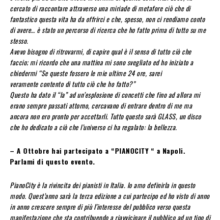
cercato di raccontare attraverso una miriade di metafore ciò che di
fantastico questa vita ha da offrirci e che, spesso, non ci rendiamo conto
di avere… è stato un percorso di ricerca che ho fatto prima di tutto su me
stesso.
Avevo bisogno di ritrovarmi, di capire qual è il senso di tutto ciò che
faccio; mi ricordo che una mattina mi sono svegliato ed ho iniziato a
chiedermi “Se queste fossero le mie ultime 24 ore, sarei
veramente contento di tutto ciò che ho fatto?”
Questo ha dato il “la” ad un’esplosione di concetti che fino ad allora mi
erano sempre passati attorno, cercavano di entrare dentro di me ma
ancora non ero pronto per accettarli. Tutto questo sarà GLASS, un disco
che ho dedicato a ciò che l’universo ci ha regalato: la bellezza.
– A Ottobre hai partecipato a “PIANOCITY “ a Napoli.
Parlami di questo evento.
PianoCity è la rivincita dei pianisti in Italia. Io amo definirla in questo
modo. Quest’anno sarà la terza edizione a cui partecipo ed ho visto di anno
in anno crescere sempre di più l’interesse del pubblico verso questa
manifestazione che sta contribuendo a riavvicinare il pubblico ad un tipo di