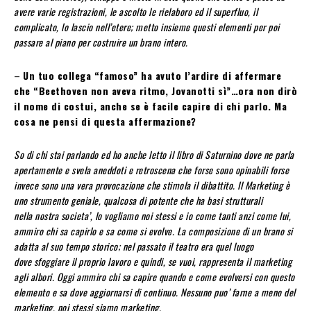
avere varie registrazioni, le ascolto le rielaboro ed il superfluo, il
complicato, lo lascio nell’etere; metto insieme questi elementi per poi
passare al piano per costruire un brano intero.
–
Un tuo collega “famoso” ha avuto l’ardire di affermare
che “Beethoven non aveva ritmo, Jovanotti sì”…ora non dirò
il nome di costui, anche se è facile capire di chi parlo. Ma
cosa ne pensi di questa affermazione?
So di chi stai parlando ed ho anche letto il libro di Saturnino dove ne parla
apertamente e svela aneddoti e retroscena che forse sono opinabili forse
invece sono una vera provocazione che stimola il dibattito. Il Marketing è
uno strumento geniale, qualcosa di potente che ha basi strutturali
nella nostra societa’, lo vogliamo noi stessi e io come tanti anzi come lui,
ammiro chi sa capirlo e sa come si evolve. La composizione di un brano si
adatta al suo tempo storico; nel passato il teatro era quel luogo
dove sfoggiare il proprio lavoro e quindi, se vuoi, rappresenta il marketing
agli albori. Oggi ammiro chi sa capire quando e come evolversi con questo
elemento e sa dove aggiornarsi di continuo. Nessuno puo’ farne a meno del
marketing, noi stessi siamo marketing.