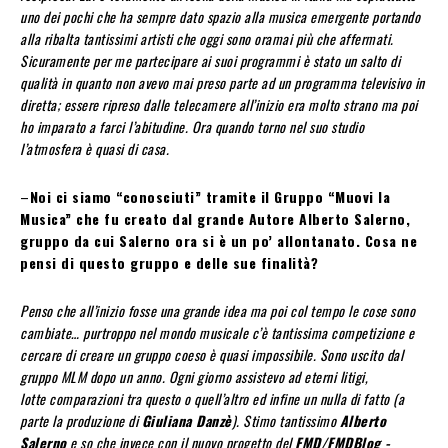
uno dei pochi che ha sempre dato spazio alla musica emergente portando
alla ribalta tantissimi artisti che oggi sono oramai più che affermati.
Sicuramente per me partecipare ai suoi programmi è stato un salto di
qualità in quanto non avevo mai preso parte ad un programma televisivo in
diretta; essere ripreso dalle telecamere all’inizio era molto strano ma poi
ho imparato a farci l’abitudine. Ora quando torno nel suo studio
l’atmosfera è quasi di casa.
–
Noi ci siamo “conosciuti” tramite il Gruppo “Muovi la
Musica” che fu creato dal grande Autore Alberto Salerno,
gruppo da cui Salerno ora si è un po’ allontanato. Cosa ne
pensi di questo gruppo e delle sue finalità?
Penso che all’inizio fosse una grande idea ma poi col tempo le cose sono
cambiate… purtroppo nel mondo musicale c’è tantissima competizione e
cercare di creare un gruppo coeso è quasi impossibile. Sono uscito dal
gruppo MLM dopo un anno. Ogni giorno assistevo ad eterni litigi,
lotte comparazioni tra questo o quell’altro ed infine un nulla di fatto (a
parte la produzione di
Giuliana Danzè
). Stimo tantissimo
Alberto
Salerno
e so che invece con il nuovo progetto del
FMD/FMDBlog -