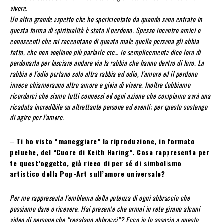
vivere.
Un altro grande aspetto che ho sperimentato da quando sono entrato in
questa forma di spiritualità è stato il perdono. Spesso incontro amici o
conoscenti che mi raccontano di quanto male quella persona gli abbia
fatto, che non vogliono più parlarle etc… io semplicemente dico loro di
perdonarla per lasciare andare via la rabbia che hanno dentro di loro. La
rabbia e l’odio portano solo altra rabbia ed odio, l’amore ed il perdono
invece chiameranno altro amore e gioia di vivere. Inoltre dobbiamo
ricordarci che siamo tutti connessi ed ogni azione che compiamo avrà una
ricaduta incredibile su altrettante persone ed eventi; per questo sostengo
di agire per l’amore.
–
Ti ho visto “maneggiare” la riproduzione, in formato
peluche, del “Cuore di Keith Haring”. Cosa rappresenta per
te quest’oggetto, già ricco di per sé di simbolismo
artistico della Pop-Art sull’amore universale?
Per me rappresenta l’emblema della potenza di ogni abbraccio che
possiamo dare o ricevere. Hai presente che ormai in rete girano alcuni
video di persone che “regalano abbracci”? Ecco io lo associo a questo