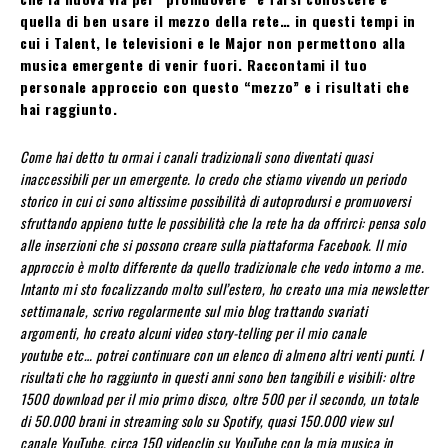
quella di ben usare il mezzo della rete… in questi tempi in
cui i Talent, le
televisioni e le Major non permettono alla
musica emergente di venir fuori.
Raccontami il tuo
personale approccio con questo “mezzo” e i risultati che
hai raggiunto.
Come hai detto tu ormai i canali tradizionali sono diventati quasi
inaccessibili per un emergente. Io credo che stiamo vivendo un periodo
storico in cui ci sono altissime possibilità di autoprodursi e promuoversi
sfruttando appieno tutte le possibilità che la rete ha da offrirci: pensa solo
alle inserzioni che si possono creare sulla piattaforma Facebook. Il mio
approccio è molto differente da quello tradizionale che vedo intorno a me.
Intanto mi sto focalizzando molto sull’estero, ho creato una mia newsletter
settimanale, scrivo regolarmente sul mio blog trattando svariati
argomenti, ho creato alcuni video story-telling per il mio canale
youtube etc… potrei continuare con un elenco di almeno altri venti punti. I
risultati che ho raggiunto in questi anni sono ben tangibili e visibili: oltre
1500 download per il mio primo disco, oltre 500 per il secondo, un totale
di 50.000 brani in streaming solo su Spotify, quasi 150.000 view sul
canale YouTube, circa 150 videoclip su YouTube con la mia musica in