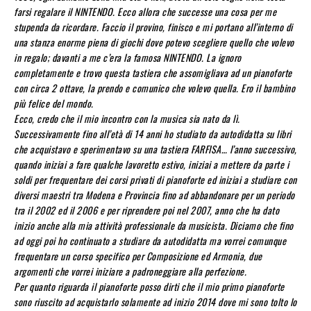
farsi regalare il NINTENDO. Ecco allora che successe una cosa per me
stupenda da ricordare. Faccio il provino, finisco e mi portano all’interno di
una stanza enorme piena di giochi dove potevo scegliere quello che volevo
in regalo; davanti a me c’era la famosa NINTENDO. La ignoro
completamente e trovo questa tastiera che assomigliava ad un pianoforte
con circa 2 ottave, la prendo e comunico che volevo quella. Ero il bambino
più felice del mondo.
Ecco, credo che il mio incontro con la musica sia nato da lì.
Successivamente fino all’età di 14 anni ho studiato da autodidatta su libri
che acquistavo e sperimentavo su una tastiera FARFISA… l’anno successivo,
quando iniziai a fare qualche lavoretto estivo, iniziai a mettere da parte i
soldi per frequentare dei corsi privati di pianoforte ed iniziai a studiare con
diversi maestri tra Modena e Provincia fino ad abbandonare per un periodo
tra il 2002 ed il 2006 e per riprendere poi nel 2007, anno che ha dato
inizio anche alla mia attività professionale da musicista. Diciamo che fino
ad oggi poi ho continuato a studiare da autodidatta ma vorrei comunque
frequentare un corso specifico per Composizione ed Armonia, due
argomenti che vorrei iniziare a padroneggiare alla perfezione.
Per quanto riguarda il pianoforte posso dirti che il mio primo pianoforte
sono riuscito ad acquistarlo solamente ad inizio 2014 dove mi sono tolto lo