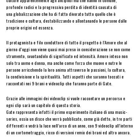
culture apparentemente agli antipodi ma che hanno in comune,
profonde radici e la progressiva perdita di identità causata di
una globalizzazione che ha di fatto divorato tutto quello che è
tradizione e cultura, destabilizzando e allontanando le persone dalle
proprie origini ed essenza.
Il protagonista e filo conduttore di tutto il progetto è l’Amore che al
giorno d’oggi non viene quasi mai preso in considerazione se non come
strumento, svuotandolo di significato ed intensità. Amore inteso non
solo tra uomo e donna, ma anche come forza che muove e nutre le
persone arricchendo la loro anima attraverso le passioni, la cultura,
la condivisione e la spiritualità. Tutti aspetti che saranno toccati e
raccontati nei 9 brani e videoclip che faranno parte di Gate.
Grazie alle immagini dei videoclip si vuole raccontare un percorso e
ogni clip sarà un capitolo di questa storia.
Gate rappresenta infatti il primo esperimento italiano di una music-
series, ossia un disco che verrà pubblicato, come già detto, in tre parti
differenti e vedrà la luce nell’arco di un anno, con 9 videoclip all’interno
di un cortometraggio, ricco di versioni remix dei brani ed altro ancora.