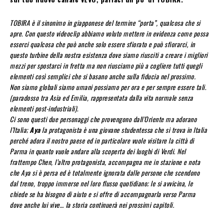
TOBIRA è il sinonimo in giapponese del termine “porta”, qualcosa che si
apre. Con questo videoclip abbiamo voluto mettere in evidenza come possa
esserci qualcosa che può anche solo essere sfiorato e può sfiorarci, in
questo turbine della nostra esistenza dove siamo riusciti a creare i migliori
mezzi per spostarci in fretta ma non riusciamo più a cogliere tutti quegli
elementi così semplici che si basano anche sulla fiducia nel prossimo.
Non siamo globali siamo umani possiamo per ora e per sempre essere tali.
(paradosso tra Asia ed Emilia, rappresentata dalla vita normale senza
elementi post-industriali).
Ci sono questi due personaggi che provengono dall’Oriente ma adorano
l’Italia;
Aya
la protagonista è una giovane studentessa che si trova in Italia
perché adora il nostro paese ed in particolare vuole visitare la città di
Parma in quanto vuole andare alla scoperta dei luoghi di Verdi. Nel
frattempo Chen, l’altro protagonista, accompagna me in stazione e nota
che Aya si è persa ed è totalmente ignorata dalle persone che scendono
dal treno, troppo immerse nel loro flusso quotidiano; le si avvicina, le
chiede se ha bisogno di aiuto e si offre di accompagnarla verso Parma
dove anche lui vive… la storia continuerà nei prossimi capitoli.