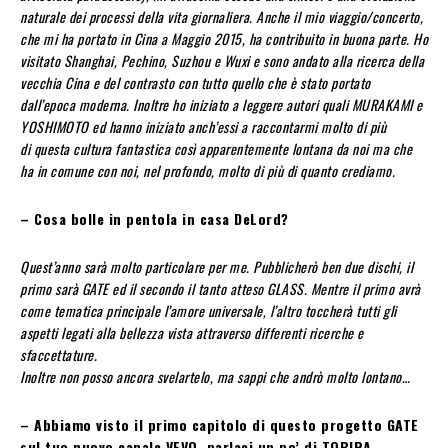
naturale dei processi della vita giornaliera. Anche il mio viaggio/concerto,
che mi ha portato in Cina a Maggio 2015, ha contribuito in buona parte. Ho
visitato Shanghai, Pechino, Suzhou e Wuxi e sono andato alla ricerca della
vecchia Cina e del contrasto con tutto quello che è stato portato
dall’epoca moderna. Inoltre ho iniziato a leggere autori quali MURAKAMI e
YOSHIMOTO ed hanno iniziato anch’essi a raccontarmi molto di più
di questa cultura fantastica così apparentemente lontana da noi ma che
ha in comune con noi, nel profondo, molto di più di quanto crediamo.
– Cosa bolle in pentola in casa DeLord?
Quest’anno sarà molto particolare per me. Pubblicherò ben due dischi, il
primo sarà GATE ed il secondo il tanto atteso GLASS. Mentre il primo avrà
come tematica principale l’amore universale, l’altro toccherà tutti gli
aspetti legati alla bellezza vista attraverso differenti ricerche e
sfaccettature.
Inoltre non posso ancora svelartelo, ma sappi che andrò molto lontano…
– Abbiamo visto il primo capitolo di questo progetto GATE
sul tuo nuovo canale VEVO, parlaci un po’ di TOBIRA.