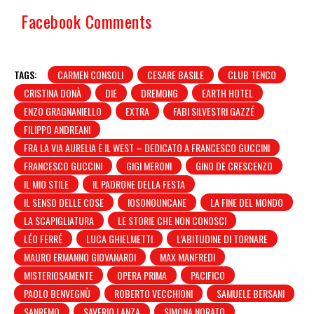
Facebook Comments
TAGS:
CARMEN CONSOLI
CESARE BASILE
CLUB TENCO
CRISTINA DONÀ
DIE
DREMONG
EARTH HOTEL
ENZO GRAGNANIELLO
EXTRA
FABI SILVESTRI GAZZÉ
FILIPPO ANDREANI
FRA LA VIA AURELIA E IL WEST – DEDICATO A FRANCESCO GUCCINI
FRANCESCO GUCCINI
GIGI MERONI
GINO DE CRESCENZO
IL MIO STILE
IL PADRONE DELLA FESTA
IL SENSO DELLE COSE
IOSONOUNCANE
LA FINE DEL MONDO
LA SCAPIGLIATURA
LE STORIE CHE NON CONOSCI
LÉO FERRÉ
LUCA GHIELMETTI
L’ABITUDINE DI TORNARE
MAURO ERMANNO GIOVANARDI
MAX MANFREDI
MISTERIOSAMENTE
OPERA PRIMA
PACIFICO
PAOLO BENVEGNÙ
ROBERTO VECCHIONI
SAMUELE BERSANI
SANREMO
SAVERIO LANZA
SIMONA NORATO