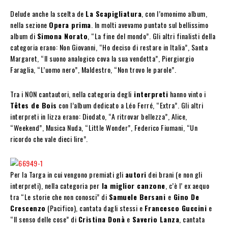
Delude anche la scelta de
La Scapigliatura
, con l’omonimo album,
nella sezione
Opera prima
. In molti avevamo puntato sul bellissimo
album di
Simona Norato
, “La fine del mondo”. Gli altri finalisti della
categoria erano: Non Giovanni, “Ho deciso di restare in Italia”, Santa
Margaret, “Il suono analogico cova la sua vendetta”, Piergiorgio
Faraglia, “L’uomo nero”, Maldestro, “Non trovo le parole”.
Tra i NON cantautori, nella categoria degli
interpreti
hanno vinto i
Têtes de Bois
con l’album dedicato a Léo Ferré, “Extra”. Gli altri
interpreti in lizza erano: Diodato, “A ritrovar bellezza”, Alice,
“Weekend”, Musica Nuda, “Little Wonder”, Federico Fiumani, “Un
ricordo che vale dieci lire”.
Per la Targa in cui vengono premiati gli
autori
dei brani (e non gli
interpreti), nella categoria per
la miglior canzone
, c’è l’ ex aequo
tra “Le storie che non conosci” di
Samuele Bersani
e
Gino De
Crescenzo
(Pacifico), cantata dagli stessi e
Francesco Guccini
e
“Il senso delle cose” di
Cristina Donà
e
Saverio Lanza
, cantata