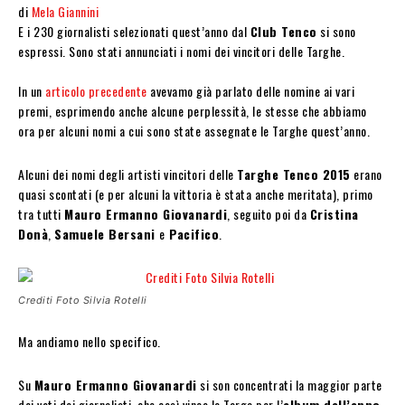
di
Mela Giannini
E i 230 giornalisti selezionati quest’anno dal
Club Tenco
si sono
espressi. Sono stati annunciati i nomi dei vincitori delle Targhe.
In un
articolo precedente
avevamo già parlato delle nomine ai vari
premi, esprimendo anche alcune perplessità, le stesse che abbiamo
ora per alcuni nomi a cui sono state assegnate le Targhe quest’anno.
Alcuni dei nomi degli artisti vincitori delle
Targhe Tenco 2015
erano
quasi scontati (e per alcuni la vittoria è stata anche meritata), primo
tra tutti
Mauro Ermanno Giovanardi
, seguito poi da
Cristina
Donà
,
Samuele Bersani
e
Pacifico
.
Crediti Foto Silvia Rotelli
Ma andiamo nello specifico.
Su
Mauro Ermanno Giovanardi
si son concentrati la maggior parte
dei voti dei giornalisti, che così vince la Targa per l’
album dell’anno
,