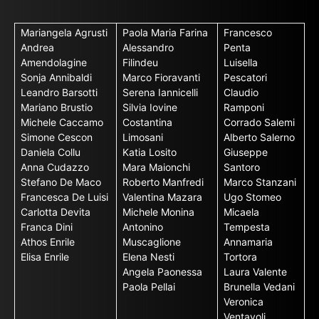
Mariangela Agrusti
Paola Maria Farina
Francesco
Andrea
Alessandro
Penta
Amendolagine
Filindeu
Luisella
Sonja Annibaldi
Marco Fioravanti
Pescatori
Leandro Barsotti
Serena Iannicelli
Claudio
Mariano Brustio
Silvia Iovine
Ramponi
Michele Caccamo
Costantina
Corrado Salemi
Simone Cescon
Limosani
Alberto Salerno
Daniela Collu
Katia Losito
Giuseppe
Anna Cudazzo
Mara Maionchi
Santoro
Stefano De Maco
Roberto Manfredi
Marco Stanzani
Francesca De Luisi
Valentina Mazara
Ugo Stomeo
Carlotta Devita
Michele Monina
Micaela
Franca Dini
Antonino
Tempesta
Athos Enrile
Muscaglione
Annamaria
Elisa Enrile
Elena Nesti
Tortora
Angela Paonessa
Laura Valente
Paola Pellai
Brunella Vedani
Veronica
Ventavoli