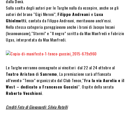
dalla Donà.
Sulla scelta degli autori per le Targhe nulla da eccepire, anche se gli
autori del brano “Gigi Meroni”,
Filippo Andreani
e
Luca
Ghielmetti
,
cantata da Filippo Andreani,
meritavano anch’essi.
Nella stessa categoria gareggiavano anche i brani di Jacopo Incani
(Iosonouncane),“Stormi” e “Il negro” scritta da Max Manfredi e Fabrizio
Ugas, interpretata da Max Manfredi.
Le Targhe verranno consegnate ai vincitori dal 22 al 24 ottobre al
Teatro Ariston
di
Sanremo
, La premiazione sarà affiancata
all’evento “Tenco” organizzato dal Club Tenco,“
Fra la via Aurelia e il
West – dedicato a Francesco Guccini
“. Ospite della serata
Roberto Vecchioni
.
Crediti Foto di Giovanardi: Silvia Rotelli