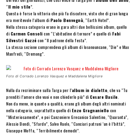
“
Il mio stile
”.
Questa è forse la vittoria che più fa discutere, visto che di gran lunga
era meritevole l’album di
Paolo Benvegnù
, “Earth Hotel”.
Nella stessa categoria erano in gara altri due bellissimi album, quello
di
Carmen Consoli
con “L’abitudine di tornare” e quello di
Fabi
Silvestri Gazzé
con “Il padrone della festa”.
La stessa sezione comprendeva gli album di Iosonouncane, “Die” e Max
Manfredi, “Dremong”.
Foto di Corrado Lorenzo Vasquez e Maddalena Migliore
Nulla da recriminare sulla Targa per l’
album in dialetto
, che va “Tu
prenditi l’amore che vuoi e non chiederlo più” di
Cesare Basile
.
Non da meno, in quanto a qualità, erano gli album degli altri nominati
nella categoria, soprattutto quello di
Enzo Gragnaniello
con
“Misteriosamente”, e poi Canzoniere Grecanico Salentino, “Quaranta”,
Alessio Bondì, “Sfardo”, Salvo Ruolo, “Canciari patruni ’un è l’bittà”,
Giuseppe Moffa, “Terribilmente demodé”.