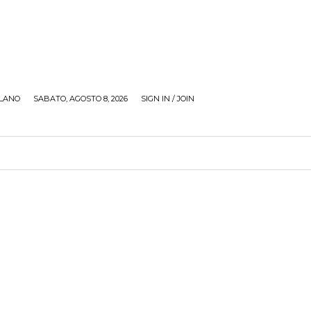
LANO
SABATO, AGOSTO 8, 2026
SIGN IN / JOIN
RECENSIONI
ZONA GIOVANI
TOUR
SOCI