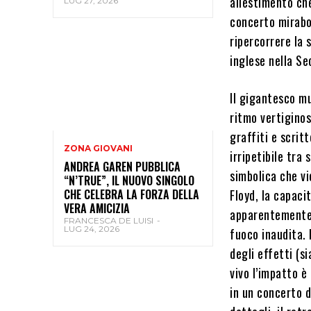
allestimento che
LUG 27, 2026
concerto mirabo
ripercorrere la 
inglese nella Se
Il gigantesco m
ritmo vertiginos
graffiti e scritt
ZONA GIOVANI
irripetibile tra
ANDREA GAREN PUBBLICA
simbolica che vi
“N’TRUE”, IL NUOVO SINGOLO
Floyd, la capac
CHE CELEBRA LA FORZA DELLA
VERA AMICIZIA
apparentemente 
FRANCESCA DE LUISI
-
LUG 24, 2026
fuoco inaudita.
degli effetti (s
vivo l’impatto è
in un concerto 