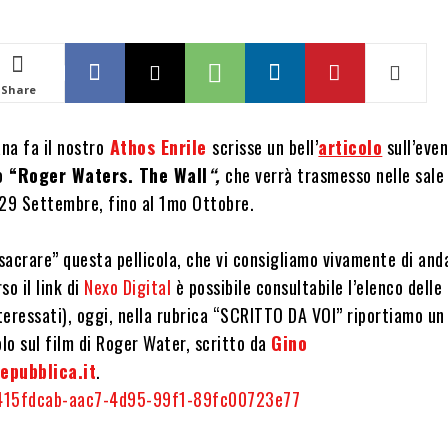
Share
na fa il nostro
Athos Enrile
scrisse un bell’
articolo
sull’eve
o
“
Roger Waters. The Wall
“,
che verrà trasmesso nelle sale 
 29 Settembre, fino al 1mo Ottobre.
acrare” questa pellicola, che vi consigliamo vivamente di and
so il link di
Nexo Digital
è possibile consultabile l’elenco delle
teressati), oggi, nella rubrica “SCRITTO DA VOI” riportiamo un
olo sul film di Roger Water, scritto da
Gino
epubblica.it
.