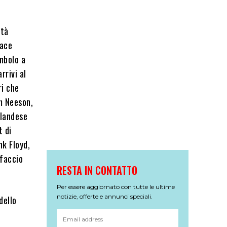
ità
pace
imbolo a
rrivi al
ri che
am Neeson,
rlandese
t di
nk Floyd,
 faccio
RESTA IN CONTATTO
Per essere aggiornato con tutte le ultime
notizie, offerte e annunci speciali.
dello