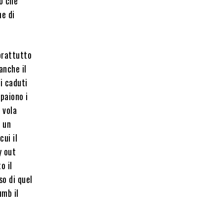
co che
he di
oprattutto
anche il
i caduti
ppaiono i
 vola
a un
ui il
y out
o il
so di quel
umb il