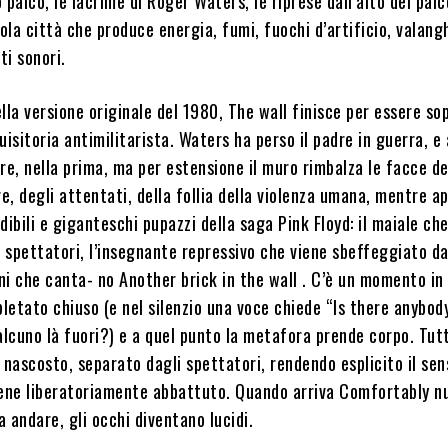
o palco, le lacrime di Roger Waters, le riprese dall’alto del pal
la città che produce energia, fumi, fuochi d’artificio, valang
ti sonori.
lla versione originale del 1980, The wall finisce per essere s
uisitoria antimilitarista. Waters ha perso il padre in guerra, e 
re, nella prima, ma per estensione il muro rimbalza le facce de
re, degli attentati, della follia della violenza umana, mentre a
dibili e giganteschi pupazzi della saga Pink Floyd: il maiale che
i spettatori, l’insegnante repressivo che viene sbeffeggiato d
i che canta- no Another brick in the wall . C’è un momento in c
etato chiuso (e nel silenzio una voce chiede “Is there anybod
alcuno là fuori?) e a quel punto la metafora prende corpo. Tutt
 nascosto, separato dagli spettatori, rendendo esplicito il sen
iene liberatoriamente abbattuto. Quando arriva Comfortably n
a andare, gli occhi diventano lucidi.