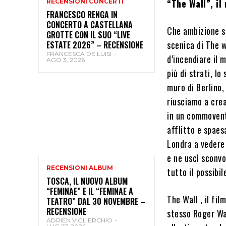
“The Wall”, il
RECENSIONI CONCERTI
FRANCESCO RENGA IN
CONCERTO A CASTELLANA
Che ambizione s
GROTTE CON IL SUO “LIVE
scenica di The 
ESTATE 2026” – RECENSIONE
FRANCESCA DE LUISI
-
d’incendiare il 
AGO 3, 2026
più di strati, lo
muro di Berlino, 
riusciamo a crea
in un commovent
afflitto e spaes
Londra a vedere 
e ne uscì sconvo
RECENSIONI ALBUM
tutto il possibi
TOSCA, IL NUOVO ALBUM
“FEMINAE” E IL “FEMINAE A
The Wall , il fi
TEATRO” DAL 30 NOVEMBRE –
RECENSIONE
stesso Roger Wa
ADRIEN VIGLIERCHIO
-