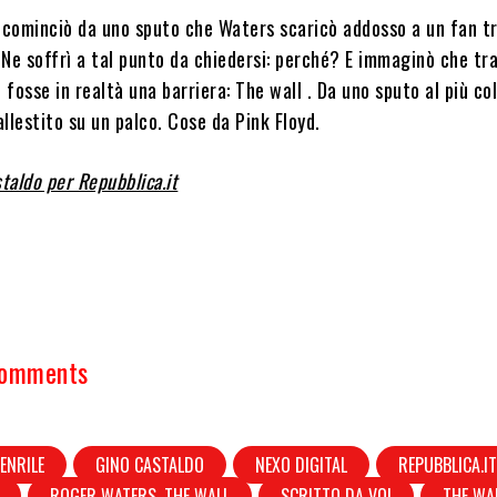
o cominciò da uno sputo che Waters scaricò addosso a un fan t
Ne soffrì a tal punto da chiedersi: perché? E immaginò che tra
i fosse in realtà una barriera: The wall . Da uno sputo al più co
llestito su un palco. Cose da Pink Floyd.
staldo per Repubblica.it
Comments
ENRILE
GINO CASTALDO
NEXO DIGITAL
REPUBBLICA.I
ROGER WATERS. THE WALL
SCRITTO DA VOI
THE WA