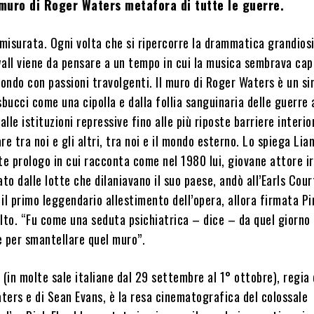
 muro di Roger Waters metafora di tutte le guerre.
misurata. Ogni volta che si ripercorre la drammatica grandios
wall viene da pensare a un tempo in cui la musica sembrava ca
mondo con passioni travolgenti. Il muro di Roger Waters è un s
 sbucci come una cipolla e dalla follia sanguinaria delle guerre a
alle istituzioni repressive fino alle più riposte barriere interio
re tra noi e gli altri, tra noi e il mondo esterno. Lo spiega Li
e prologo in cui racconta come nel 1980 lui, giovane attore i
ato dalle lotte che dilaniavano il suo paese, andò all’Earls Cour
il primo leggendario allestimento dell’opera, allora firmata Pi
lto. “Fu come una seduta psichiatrica – dice – da quel giorno
le per smantellare quel muro”.
lm (in molte sale italiane dal 29 settembre al 1° ottobre), regia 
ters e di Sean Evans, è la resa cinematografica del colossale