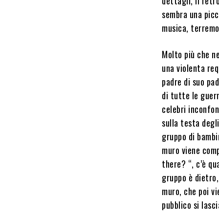
dettagli, il retr
sembra una picco
musica, terremo
Molto più che ne
una violenta req
padre di suo pad
di tutte le guer
celebri inconfon
sulla testa degl
gruppo di bambin
muro viene compl
there? “, c’è qu
gruppo è dietro,
muro, che poi v
pubblico si lasci