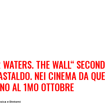
 WATERS. THE WALL“ SECON
ASTALDO. NEI CINEMA DA QU
INO AL 1MO OTTOBRE
usica e Dintorni