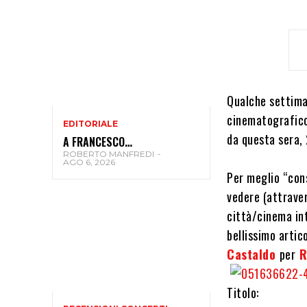
Qualche settima
cinematografic
EDITORIALE
da questa sera,
A FRANCESCO…
ROBERTO MANFREDI
-
AGO 6, 2026
Per meglio “cons
vedere (attraver
città/cinema in
bellissimo artic
Castaldo
per
R
Titolo: