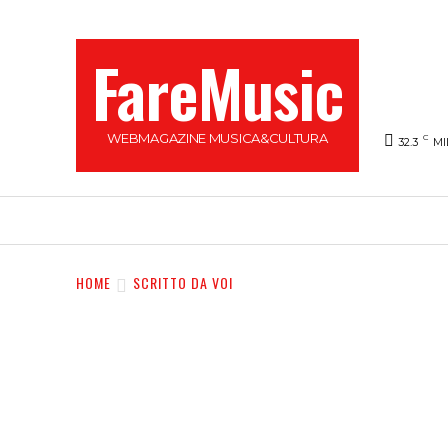
FareMusic
WEBMAGAZINE MUSICA&CULTURA
C
32.3
MI
SANREMO 2025
MUSICA
NEWS FLASH
HOME
SCRITTO DA VOI