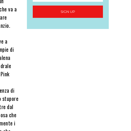
un
che va a
SIGN UP
tare
nzio.
ve a
mpie di
talena
edrale
 Pink
enza di
o stupore
tre dal
cosa che
rmente i