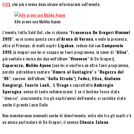
QUI
), che più o meno dava alcune informazioni sull’evento.
Alle prove con Malika Ayane
L’evento, tutto Sold Out, che si chiama “
Francesco De Gregori Rimmel
2015
”, va in scena questa sera all’
Arena di Verona
, e vede la presenza,
oltre al Principe, di molti ospiti:
Ligabue
, reduce dal suo
Campovolo
2015
(e magari con lui ci scappa un fuori programma, la cover di “
Alice
”,
già cantata e incisa dai due nell’album “
Vivavoce
” di De Gregori),
Caparezza, Malika Ayane
(con lei si vocifera un altro fuori programma,
perché potrebbero cantare “
Omero al Cantagiro
” e “
Ragazza del
’95
”, canzoni dell’album “
Sulla Strada
”),
Fedez, Elisa, Giuliano
Sangiorgi, Fausto Leali, L’Orage
e soprattutto
Ambrogio
Sparagna
, amico di tante collaborazioni. E se il destino fosse stato
“diverso”, sicuramente, tra gli ospiti/amici dell’evento, ci sarebbe stato
anche il grande Lucio Dalla.
Non mancheranno momenti anche di divertimento, visto che tra gli ospiti c’è
un amico particolare di De Gregori, il comico
Checco Zalone
.