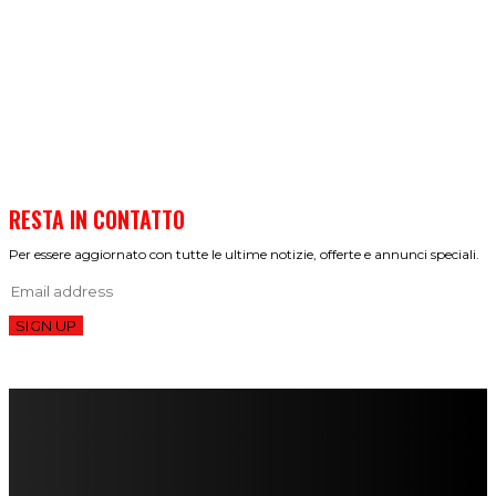
RESTA IN CONTATTO
Per essere aggiornato con tutte le ultime notizie, offerte e annunci speciali.
SIGN UP
FareMusic nato da una idea di Alberto Salerno
Direttore: Mela Giannini
Capo Redattore: Adrien Viglierchio