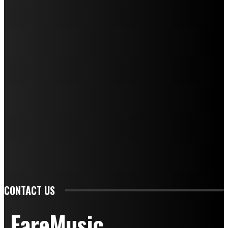
Ufficio Stampa: Jessica Cavestro
I nostri collaboratori
Mariangela Agrusti
Paola Maria Farina
Francesco Penta
Andrea Amendolagine
Alessandro Filindeu
Luisella Pescatori
Sonja Annibaldi
Marco Fioravanti
Claudio Ramponi
Leandro Barsotti
Serena Iannicelli
Corrado Salemi
Mariano Brustio
Silvia Iovine
Alberto Salerno
Michele Caccamo
Costantina Limosani
Giuseppe Santoro
Simone Cescon
Katia Losito
Marco Stanzani
Daniela Collu
Mara Maionchi
Ugo Stomeo
Anna Cudazzo
Roberto Manfredi
Micaela Tempesta
Stefano De Maco
Valentina Mazara
Annamaria Tortora
Francesca De Luisi
Michele Monina
Laura Valente
Carlotta Devita
Antonino Muscaglione
Brunella Vedani
Franca Dini
Elena Nesti
Veronica Ventavoli
Athos Enrile
Angela Paonessa
Karin Voch
Elisa Enrile
Paola Pellai
Alessandra Zacco
Luca Viviani
CONTACT US
FareMusic