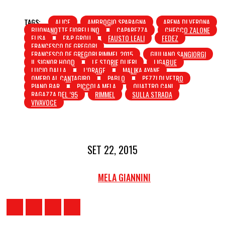
TAGS:
ALICE
AMBROGIO SPARAGNA
ARENA DI VERONA
BUONANOTTE FIORELLINO
CAPAREZZA
CHECCO ZALONE
ELISA
F&P GROU
FAUSTO LEALI
FEDEZ
FRANCESCO DE GREGORI
FRANCESCO DE GREGORI RIMMEL 2015
GIULIANO SANGIORGI
IL SIGNOR HOOD
LE STORIE DI IERI
LIGABUE
LUCIO DALLA
L’ORAGE
MALIKA AYANE
OMERO AL CANTAGIRO
PABLO
PEZZI DI VETRO
PIANO BAR
PICCOLA MELA
QUATTRO CANI
RAGAZZA DEL ’95
RIMMEL
SULLA STRADA
VIVAVOCE
SET 22, 2015
MELA GIANNINI