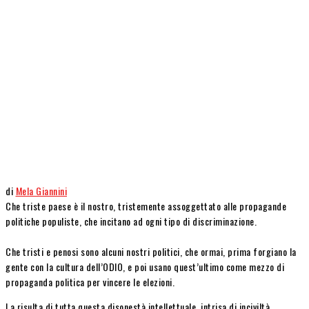
di
Mela Giannini
Che triste paese è il nostro, tristemente assoggettato alle propagande
politiche populiste, che incitano ad ogni tipo di discriminazione.
Che tristi e penosi sono alcuni nostri politici, che ormai, prima forgiano la
gente con la cultura dell’ODIO, e poi usano quest’ultimo come mezzo di
propaganda politica per vincere le elezioni.
La risulta di tutta questa disonestà intellettuale, intrisa di inciviltà,