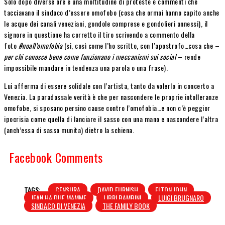
Solo dopo diverse ore e una moltitudine di proteste e commenti che
tacciavano il sindaco d’essere omofobo (cosa che ormai hanno capito anche
le acque dei canali veneziani, gondole comprese e gondolieri annessi), il
signore in questione ha corretto il tiro scrivendo a commento della
foto
#noall’omofobia
(si, così come l’ho scritto, con l’apostrofo…cosa che –
per chi conosce bene come funzionano i meccanismi sui social
– rende
impossibile mandare in tendenza una parola o una frase).
Lui afferma di essere solidale con l’artista, tanto da volerlo in concerto a
Venezia. La paradossale verità è che per nascondere le proprie intolleranze
omofobe, si sposano persino cause contro l’omofobia…e non c’è peggior
ipocrisia come quella di lanciare il sasso con una mano e nascondere l’altra
(anch’essa di sasso munita) dietro la schiena.
Facebook Comments
TAGS:
CENSURA
DAVID FURNISH
ELTON JOHN
JEAN HA DUE MAMME
LIBRI BAMBINI
LUIGI BRUGNARO
SINDACO DI VENEZIA
THE FAMILY BOOK