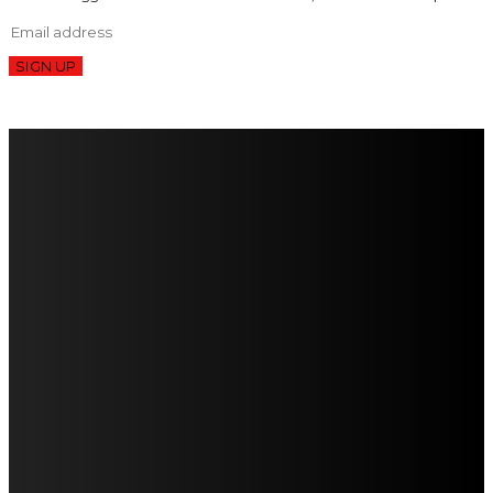
SIGN UP
FareMusic nato da una idea di Alberto Salerno
Direttore: Mela Giannini
Capo Redattore: Adrien Viglierchio
Ufficio Stampa: Jessica Cavestro
I nostri collaboratori
Mariangela Agrusti
Paola Maria Farina
Francesco Penta
Andrea Amendolagine
Alessandro Filindeu
Luisella Pescatori
Sonja Annibaldi
Marco Fioravanti
Claudio Ramponi
Leandro Barsotti
Serena Iannicelli
Corrado Salemi
Mariano Brustio
Silvia Iovine
Alberto Salerno
Michele Caccamo
Costantina Limosani
Giuseppe Santoro
Simone Cescon
Katia Losito
Marco Stanzani
Daniela Collu
Mara Maionchi
Ugo Stomeo
Anna Cudazzo
Roberto Manfredi
Micaela Tempesta