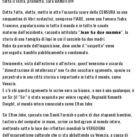
tutto il resto, promette, sarà BANDITO!!!
Detto fatto, eletto, mette in atto l’assurda scure della CENSURA su una
cinquantina di libri scolastici, compreso FIABE, come una famosa fiaba
francese, popolarissima in tutto il mondo e in tutte le scuole
materne dell’occidente, racconto intitolato “
Jean ha due mamme
“, la
storia di una famiglia di lupi in cui il cucciolo ha due madri.
Robe da periodo dell’inquisizione, dove anche il “sospetto” viene
perseguito, bandito pubblicamente e condannato.
Ovviamente, vista dall’esterno e all’estero, quest’ennesima e assurda
“dimostrazione di intolleranza” non fa che suscitare sgomento, specie se
perpetrata in una città storica e importante in tutta il mondo, come
Venezia.
E c’è chi questo sgomento lo scrive nero su bianco…e non è uno qualunque, è
un Sir (il “Sir” è stato acquisito per volere regale), Reginald Kenneth
Dwight, al mondo intero conosciuto come Elton John.
Sir Elton John, sposato con David Furnish e padre di due stupendi bambini,
tastiera del computer in mano, scrive su Instagram al mondo intero,
mettendo sotto la luce dei riflettori mondiali la VERGOGNA
dell’oscurantismo culturale che si sta abbattendo su Venezia, a causa di