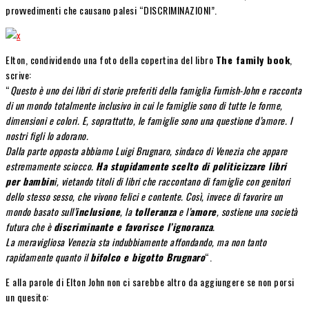
provvedimenti che causano palesi “DISCRIMINAZIONI”.
Elton, condividendo una foto della copertina del libro
The family book
,
scrive:
“
Questo è uno dei libri di storie preferiti della famiglia Furnish-John e racconta
di un mondo totalmente inclusivo in cui le famiglie sono di tutte le forme,
dimensioni e colori. E, soprattutto, le famiglie sono una questione d’amore. I
nostri figli lo adorano.
Dalla parte opposta abbiamo Luigi Brugnaro, sindaco di Venezia che appare
estremamente sciocco.
Ha stupidamente
scelto di politicizzare libri
per bambin
i, vietando titoli di libri che raccontano di famiglie con genitori
dello stesso sesso, che vivono felici e contente. Così, invece di favorire un
mondo basato sull’
inclusione
, la
tolleranza
e l’
amore
, sostiene una società
futura che è
discriminante e favorisce l’ignoranza
.
La meravigliosa Venezia sta indubbiamente affondando, ma non tanto
rapidamente quanto il
bifolco e bigotto Brugnaro
“.
E alla parole di Elton John non ci sarebbe altro da aggiungere se non porsi
un quesito: