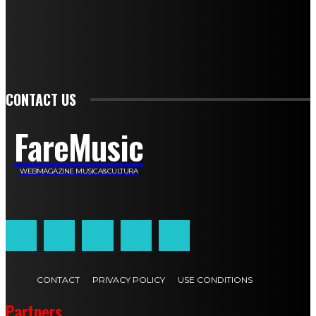
Stefano De Maco
Valentina Mazara
Annamaria Tortora
Francesca De Luisi
Michele Monina
Laura Valente
Carlotta Devita
Antonino Muscaglione
Brunella Vedani
Franca Dini
Elena Nesti
Veronica Ventavoli
Athos Enrile
Angela Paonessa
Karin Voch
Elisa Enrile
Paola Pellai
Alessandra Zacco
Luca Viviani
CONTACT US
FareMusic
WEBMAGAZINE MUSICA&CULTURA
Customized by
JesSoftware di Jessica Cavestro
CONTACT
PRIVACY POLICY
USE CONDITIONS
Partners