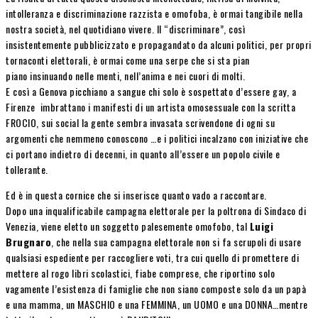
intolleranza e discriminazione razzista e omofoba, è ormai tangibile nella
nostra società, nel quotidiano vivere. Il “discriminare”, così
insistentemente pubblicizzato e propagandato da alcuni politici, per propri
tornaconti elettorali, è ormai come una serpe che si sta pian
piano insinuando nelle menti, nell’anima e nei cuori di molti.
E così a Genova picchiano a sangue chi solo è sospettato d’essere gay, a
Firenze imbrattano i manifesti di un artista omosessuale con la scritta
FROCIO, sui social la gente sembra invasata scrivendone di ogni su
argomenti che nemmeno conoscono …e i politici incalzano con iniziative che
ci portano indietro di decenni, in quanto all’essere un popolo civile e
tollerante.
Ed è in questa cornice che si inserisce quanto vado a raccontare.
Dopo una inqualificabile campagna elettorale per la poltrona di Sindaco di
Venezia, viene eletto un soggetto palesemente omofobo, tal
Luigi
Brugnaro
, che nella sua campagna elettorale non si fa scrupoli di usare
qualsiasi espediente per raccogliere voti, tra cui quello di promettere di
mettere al rogo libri scolastici, fiabe comprese, che riportino solo
vagamente l’esistenza di famiglie che non siano composte solo da un papà
e una mamma, un MASCHIO e una FEMMINA, un UOMO e una DONNA…mentre