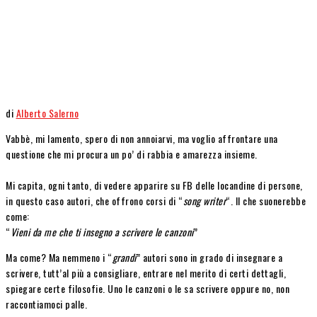
di
Alberto Salerno
Vabbè, mi lamento, spero di non annoiarvi, ma voglio affrontare una
questione che mi procura un po’ di rabbia e amarezza insieme.
Mi capita, ogni tanto, di vedere apparire su FB delle locandine di persone,
in questo caso autori, che offrono corsi di “
song writer
“. Il che suonerebbe
come:
“
Vieni da me che ti insegno a scrivere le canzoni
”
Ma come? Ma nemmeno i “
grandi
” autori sono in grado di insegnare a
scrivere, tutt’al più a consigliare, entrare nel merito di certi dettagli,
spiegare certe filosofie. Uno le canzoni o le sa scrivere oppure no, non
raccontiamoci palle.