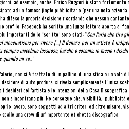
 giorni, ad esempio, anche Enrico Ruggeri è stato fortemente 
ipato ad un famoso jingle pubblicitario (per una nota azienda
ha difeso la propria decisione ricordando che nessun cantante
uo profilo Facebook ha scritto una lunga lettera aperta ai fan
 più importanti dello “scritto” sono stati: “
Con l’aria che tira gli
l mecenatismo per vivere […] Il denaro, per un artista, è indip
 ci compro macchine lussuose, barche o cocaina, io faccio i dischi
 e quando mi va…
”
alerio, non si è trattato di un pallino, di una sfida o un volo d’I
, decidere di auto prodursi si rivela semplicemente l’unica scel
o i desideri dell’artista e le intenzioni della Casa Discografica 
 non s’incontrano più. Ne consegue che, visibilità, pubblicità 
roprio lavoro, sono soggetti ad altri criteri ed altre misure, vi
le spalle una crew di un’importante etichetta discografica.