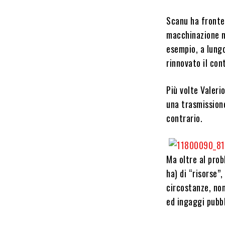
Scanu ha fronte
macchinazione me
esempio, a lungo
rinnovato il con
Più volte Valeri
una trasmissione
contrario.
Ma oltre al pro
ha) di “risorse”
circostanze, non
ed ingaggi pubbl