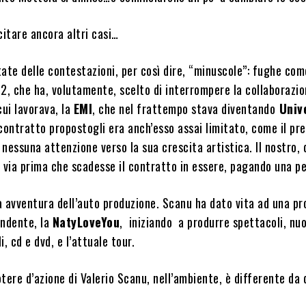
citare ancora altri casi…
ate delle contestazioni, per così dire, “minuscole”: fughe com
2, che ha, volutamente, scelto di interrompere la collaborazi
cui lavorava, la
EMI
, che nel frattempo stava diventando
Univ
contratto propostogli era anch’esso assai limitato, come il pr
nessuna attenzione verso la sua crescita artistica. Il nostro, 
 via prima che scadesse il contratto in essere, pagando una pe
ua avventura dell’auto produzione. Scanu ha dato vita ad una pr
endente, la
NatyLoveYou
, iniziando a produrre spettacoli, nuo
, cd e dvd, e l’attuale tour.
tere d’azione di Valerio Scanu, nell’ambiente, è differente da q