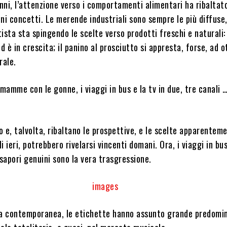
ni, l’attenzione verso i comportamenti alimentari ha ribaltato
ni concetti. Le merende industriali sono sempre le più diffuse
ista sta spingendo le scelte verso prodotti freschi e naturali: 
ed è in crescita; il panino al prosciutto si appresta, forse, ad 
rale.
e mamme con le gonne, i viaggi in bus e la tv in due, tre canali …
 e, talvolta, ribaltano le prospettive, e le scelte apparentem
i ieri, potrebbero rivelarsi vincenti domani. Ora, i viaggi in bu
 sapori genuini sono la vera trasgressione.
ia contemporanea, le etichette hanno assunto grande predomi