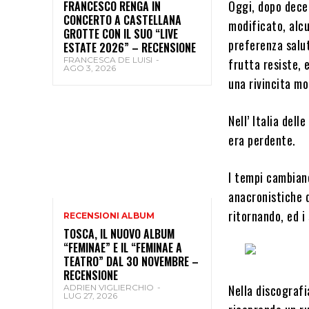
Oggi, dopo decen
FRANCESCO RENGA IN
CONCERTO A CASTELLANA
modificato, alcu
GROTTE CON IL SUO “LIVE
preferenza salut
ESTATE 2026” – RECENSIONE
FRANCESCA DE LUISI
-
frutta resiste, 
AGO 3, 2026
una rivincita mo
Nell’ Italia dell
era perdente.
I tempi cambiano
anacronistiche d
ritornando, ed i
RECENSIONI ALBUM
TOSCA, IL NUOVO ALBUM
“FEMINAE” E IL “FEMINAE A
TEATRO” DAL 30 NOVEMBRE –
RECENSIONE
Nella discograf
ADRIEN VIGLIERCHIO
-
LUG 27, 2026