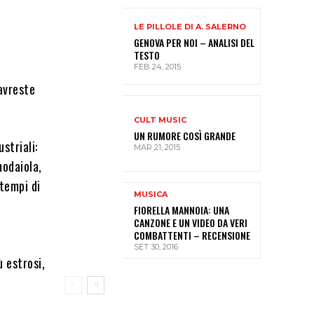
LE PILLOLE DI A. SALERNO
GENOVA PER NOI – ANALISI DEL
TESTO
FEB 24, 2015
 avreste
CULT MUSIC
UN RUMORE COSÌ GRANDE
striali:
MAR 21, 2015
modaiola,
tempi di
MUSICA
FIORELLA MANNOIA: UNA
CANZONE E UN VIDEO DA VERI
COMBATTENTI – RECENSIONE
SET 30, 2016
ù estrosi,