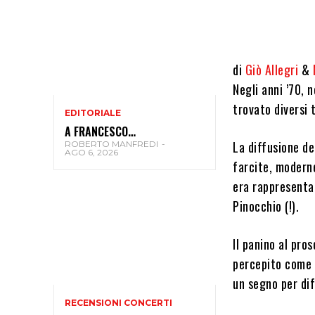
di
Giò Allegri
&
Negli anni ’70, n
trovato diversi 
EDITORIALE
A FRANCESCO…
La diffusione de
ROBERTO MANFREDI
-
AGO 6, 2026
farcite, moderne
era rappresenta
Pinocchio (!).
Il panino al pro
percepito come u
un segno per dif
RECENSIONI CONCERTI