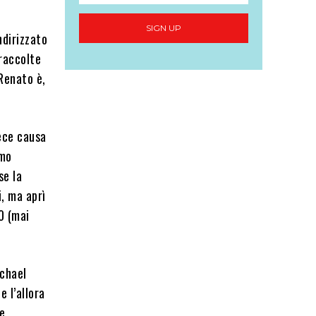
SIGN UP
ndirizzato
 raccolte
 Renato è,
fece causa
imo
se la
i, ma aprì
40 (mai
ichael
e l’allora
e.