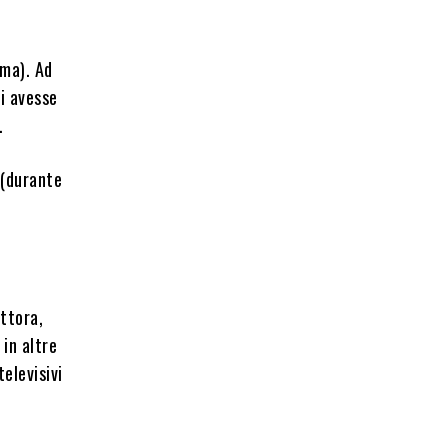
ema). Ad
li avesse
.
 (durante
ttora,
 in altre
elevisivi