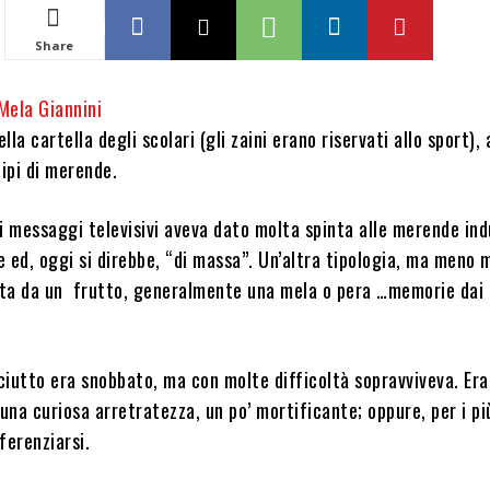
Share
Mela Giannini
ella cartella degli scolari (gli zaini erano riservati allo sport),
tipi di merende.
i messaggi televisivi aveva dato molta spinta alle merende indu
 ed, oggi si direbbe, “di massa”. Un’altra tipologia, ma meno 
ta da un frutto, generalmente una mela o pera …memorie dai 
sciutto era snobbato, ma con molte difficoltà sopravviveva. Era
na curiosa arretratezza, un po’ mortificante; oppure, per i pi
ferenziarsi.