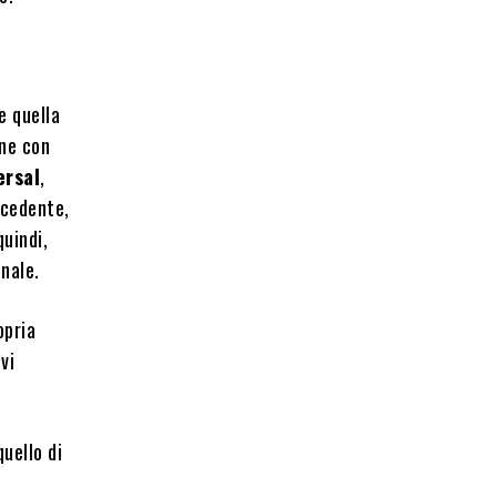
e quella
one con
ersal
,
ecedente,
quindi,
nale.
opria
vi
uello di