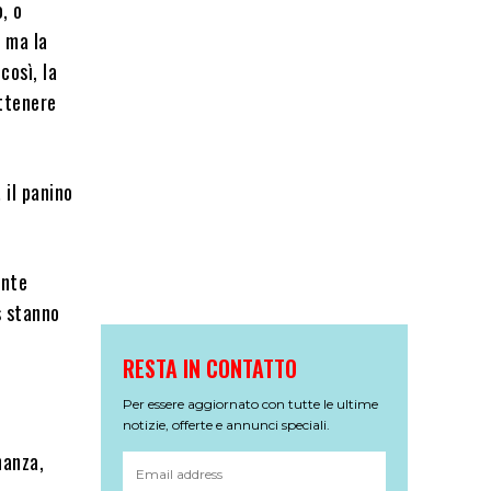
, o
, ma la
così, la
ottenere
 il panino
ente
s stanno
RESTA IN CONTATTO
Per essere aggiornato con tutte le ultime
notizie, offerte e annunci speciali.
nanza,