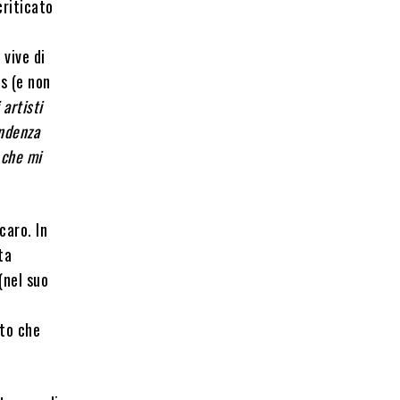
criticato
 vive di
s (e non
 artisti
endenza
 che mi
caro. In
ta
(nel suo
e
sto che