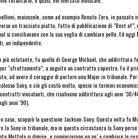
olo totalitario, o quasi, nel mercato musicale.
bellioni, maiuscole, come ad esempio Renato Zero, in passato i
verso un tracciato piatto, fatto di pubblicazione di “Best of”,
al si conciliavano con la sua voglia di cambiare pelle. Ed oggi
tti, un indipendente.
so più eclatante, fu quello di George Michael, che addirittura 
per “sfruttamento”, a seguito un contratto capestro. Fu il pr
luto, ad avere il coraggio di portare una Major in tribunale. Per
colosso Sony, e ciò gli costò molto, specie in termini economic
 contratti vincolanti, che risalivano addirittura agli anni ’30/
gli anni ’90).
o caso, scoppiò la questione Jackson-Sony. Questa volta fu M
e la Sony in tribunale, ma in questa circostanza la Sony perse 
nte Mottola si dimise…e cominciarono un po’ a cambiare le cos