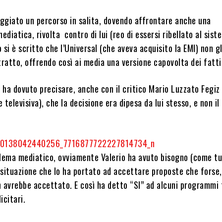
ggiato un percorso in salita, dovendo affrontare anche una
diatica, rivolta contro di lui (reo di essersi ribellato al sist
 si è scritto che l’Universal (che aveva acquisito la EMI) non g
tratto, offrendo così ai media una versione capovolta dei fatti
o ha dovuto precisare, anche con il critico Mario Luzzato Fegiz
 televisiva), che la decisione era dipesa da lui stesso, e non il
blema mediatico, ovviamente Valerio ha avuto bisogno (come tu
, situazione che lo ha portato ad accettare proposte che forse,
 avrebbe accettato. E così ha detto “SI” ad alcuni programmi t
icitari.