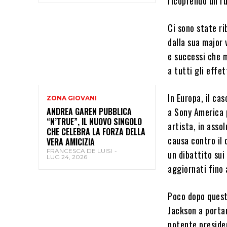
ricoprendo un ru
Ci sono state ri
dalla sua major 
e successi che m
a tutti gli effe
In Europa, il ca
ZONA GIOVANI
a Sony America 
ANDREA GAREN PUBBLICA
“N’TRUE”, IL NUOVO SINGOLO
artista, in asso
CHE CELEBRA LA FORZA DELLA
causa contro il 
VERA AMICIZIA
FRANCESCA DE LUISI
-
un dibattito sui
LUG 24, 2026
aggiornati fino a
Poco dopo quest
Jackson a portar
potente preside