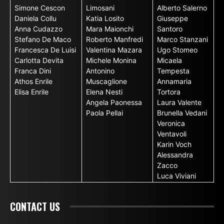
Simone Cescon
Limosani
Alberto Salerno
Daniela Collu
Katia Losito
Giuseppe
Anna Cudazzo
Mara Maionchi
Santoro
Stefano De Maco
Roberto Manfredi
Marco Stanzani
Francesca De Luisi
Valentina Mazara
Ugo Stomeo
Carlotta Devita
Michele Monina
Micaela
Franca Dini
Antonino
Tempesta
Athos Enrile
Muscaglione
Annamaria
Elisa Enrile
Elena Nesti
Tortora
Angela Paonessa
Laura Valente
Paola Pellai
Brunella Vedani
Veronica
Ventavoli
Karin Voch
Alessandra
Zacco
Luca Viviani
CONTACT US