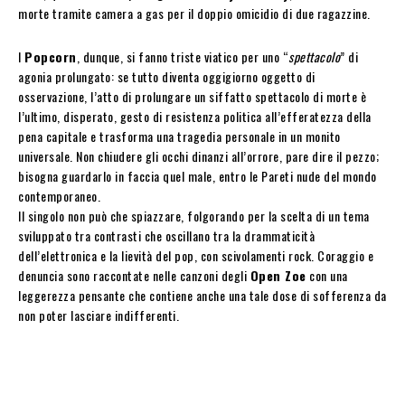
morte tramite camera a gas per il doppio omicidio di due ragazzine.
I
Popcorn
, dunque, si fanno triste viatico per uno “
spettacolo
” di
agonia prolungato: se tutto diventa oggigiorno oggetto di
osservazione, l’atto di prolungare un siffatto spettacolo di morte è
l’ultimo, disperato, gesto di resistenza politica all’efferatezza della
pena capitale e trasforma una tragedia personale in un monito
universale. Non chiudere gli occhi dinanzi all’orrore, pare dire il pezzo;
bisogna guardarlo in faccia quel male, entro le Pareti nude del mondo
contemporaneo.
Il singolo non può che spiazzare, folgorando per la scelta di un tema
sviluppato tra contrasti che oscillano tra la drammaticità
dell’elettronica e la lievità del pop, con scivolamenti rock. Coraggio e
denuncia sono raccontate nelle canzoni degli
Open Zoe
con una
leggerezza pensante che contiene anche una tale dose di sofferenza da
non poter lasciare indifferenti.