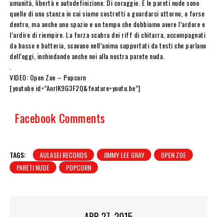
umanità, libertà e autodefinizione. Di coraggio. E le pareti nude sono
quelle di una stanza in cui siamo costretti a guardarci attorno, o forse
dentro, ma anche uno spazio e un tempo che dobbiamo avere l’ardore e
l’ardire di riempire. La forza scabra dei riff di chitarra, accompagnati
da basso e batteria, scavano nell’anima supportati da testi che parlano
dell’oggi, inchiodando anche noi alla nostra parete nuda.
.
VIDEO: Open Zoe – Popcorn
[youtube id=”AnrIK9G3F2Q&feature=youtu.be”]
Facebook Comments
TAGS:
AULASEI RECORDS
JIMMY LEE GRAY
OPEN ZOE
PARETI NUDE
POPCORN
APR 27, 2015