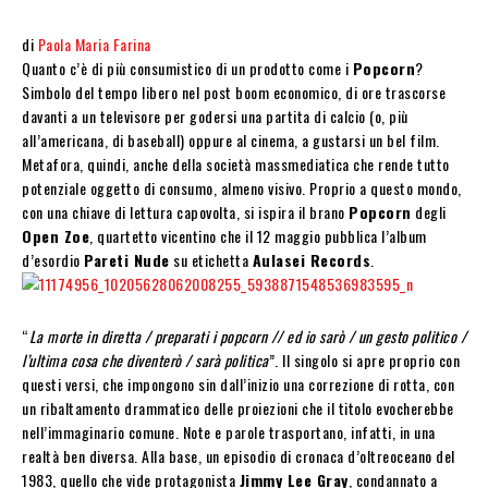
di
Paola Maria Farina
Quanto c’è di più consumistico di un prodotto come i
Popcorn
?
Simbolo del tempo libero nel post boom economico, di ore trascorse
davanti a un televisore per godersi una partita di calcio (o, più
all’americana, di baseball) oppure al cinema, a gustarsi un bel film.
Metafora, quindi, anche della società massmediatica che rende tutto
potenziale oggetto di consumo, almeno visivo. Proprio a questo mondo,
con una chiave di lettura capovolta, si ispira il brano
Popcorn
degli
Open Zoe
, quartetto vicentino che il 12 maggio pubblica l’album
d’esordio
Pareti Nude
su etichetta
Aulasei Records
.
“
La morte in diretta / preparati i popcorn // ed io sarò / un gesto politico /
l’ultima cosa che diventerò / sarà politica
”. Il singolo si apre proprio con
questi versi, che impongono sin dall’inizio una correzione di rotta, con
un ribaltamento drammatico delle proiezioni che il titolo evocherebbe
nell’immaginario comune. Note e parole trasportano, infatti, in una
realtà ben diversa. Alla base, un episodio di cronaca d’oltreoceano del
1983, quello che vide protagonista
Jimmy Lee Gray
, condannato a