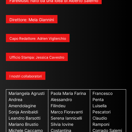
FareMusic nato da una idea di Alberto Salerno
Direttore: Mela Giannini
Capo Redattore: Adrien Viglierchio
Ufficio Stampa: Jessica Cavestro
I nostri collaboratori
Mariangela Agrusti
Paola Maria Farina
Francesco
Andrea
Alessandro
Penta
Amendolagine
Filindeu
Luisella
Sonja Annibaldi
Marco Fioravanti
Pescatori
Leandro Barsotti
Serena Iannicelli
Claudio
Mariano Brustio
Silvia Iovine
Ramponi
Michele Caccamo
Costantina
Corrado Salemi