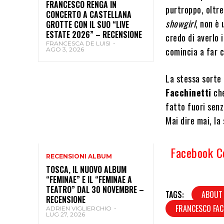
FRANCESCO RENGA IN
purtroppo, oltre
CONCERTO A CASTELLANA
showgirl
, non è
GROTTE CON IL SUO “LIVE
ESTATE 2026” – RECENSIONE
credo di averlo i
FRANCESCA DE LUISI
-
comincia a far c
AGO 3, 2026
La stessa sorte
Facchinetti
che
fatto fuori senz
Mai dire mai, la
Facebook 
RECENSIONI ALBUM
TOSCA, IL NUOVO ALBUM
“FEMINAE” E IL “FEMINAE A
TEATRO” DAL 30 NOVEMBRE –
TAGS:
ABOUT
RECENSIONE
FRANCESCO FAC
ADRIEN VIGLIERCHIO
-
LUG 27, 2026