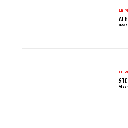
LE P
ALB
Reda
LE P
STO
Alber