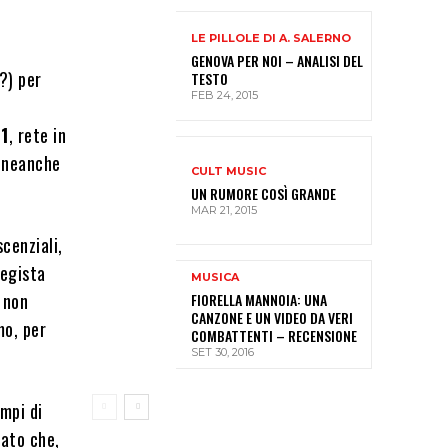
LE PILLOLE DI A. SALERNO
GENOVA PER NOI – ANALISI DEL
?) per
TESTO
FEB 24, 2015
 1
, rete in
, neanche
CULT MUSIC
UN RUMORE COSÌ GRANDE
MAR 21, 2015
cenziali,
regista
MUSICA
… non
FIORELLA MANNOIA: UNA
CANZONE E UN VIDEO DA VERI
mo, per
COMBATTENTI – RECENSIONE
SET 30, 2016
mpi di
sato che,