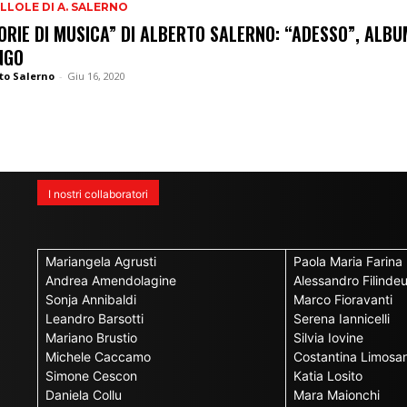
ILLOLE DI A. SALERNO
ORIE DI MUSICA” DI ALBERTO SALERNO: “ADESSO”, ALBU
NGO
to Salerno
-
Giu 16, 2020
I nostri collaboratori
Mariangela Agrusti
Paola Maria Farina
Andrea Amendolagine
Alessandro Filinde
Sonja Annibaldi
Marco Fioravanti
Leandro Barsotti
Serena Iannicelli
Mariano Brustio
Silvia Iovine
Michele Caccamo
Costantina Limosan
Simone Cescon
Katia Losito
Daniela Collu
Mara Maionchi