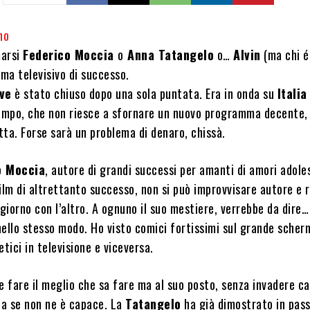
no
marsi
Federico Moccia
o
Anna Tatangelo
o…
Alvin
(ma chi é
ma televisivo di successo.
ve
è stato chiuso dopo una sola puntata. Era in onda su
Italia
tempo, che non riesce a sfornare un nuovo programma decente
ta. Forse sarà un problema di denaro, chissà.
o Moccia
, autore di grandi successi per amanti di amori adoles
ilm di altrettanto successo, non si può improvvisare autore e 
 giorno con l’altro. A ognuno il suo mestiere, verrebbe da dire
ello stesso modo. Ho visto comici fortissimi sul grande scher
etici in televisione e viceversa.
 fare il meglio che sa fare ma al suo posto, senza invadere ca
a se non ne è capace. La
Tatangelo
ha già dimostrato in pas