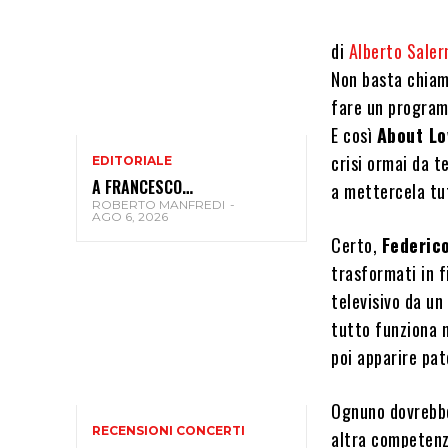
di
Alberto Saler
Non basta chia
fare un program
E così
About Lo
crisi ormai da 
EDITORIALE
A FRANCESCO…
a mettercela tut
ROBERTO MANFREDI
-
AGO 6, 2026
Certo,
Federic
trasformati in f
televisivo da un
tutto funziona n
poi apparire pat
Ognuno dovrebbe
RECENSIONI CONCERTI
altra competenz