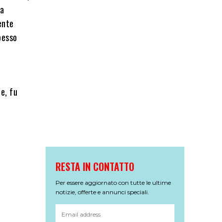
na
ente
pesso
e, fu
RESTA IN CONTATTO
Per essere aggiornato con tutte le ultime
notizie, offerte e annunci speciali.