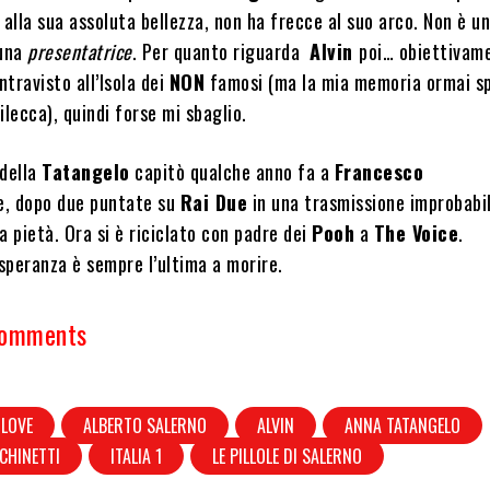
 alla sua assoluta bellezza, non ha frecce al suo arco. Non è u
 una
presentatrice
. Per quanto riguarda
Alvin
poi… obiettivam
ntravisto all’Isola dei
NON
famosi (ma la mia memoria ormai s
ilecca), quindi forse mi sbaglio.
 della
Tatangelo
capitò qualche anno fa a
Francesco
, dopo due puntate su
Rai Due
in una trasmissione improbabil
a pietà. Ora si è riciclato con padre dei
Pooh
a
The Voice
.
 speranza è sempre l’ultima a morire.
Comments
 LOVE
ALBERTO SALERNO
ALVIN
ANNA TATANGELO
CHINETTI
ITALIA 1
LE PILLOLE DI SALERNO