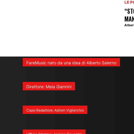
LE P
“ST
MA
Alber
FareMusic nato da una idea di Alberto Salerno
Direttore: Mela Giannini
Capo Redattore: Adrien Viglierchio