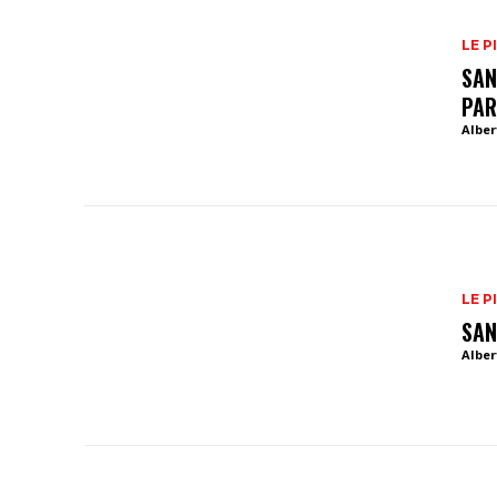
LE P
SAN
PAR
Alber
LE P
SAN
Alber