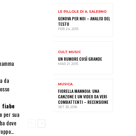
LE PILLOLE DI A. SALERNO
GENOVA PER NOI – ANALISI DEL
TESTO
FEB 24, 2015
CULT MUSIC
UN RUMORE COSÌ GRANDE
a mamma
MAR 21, 2015
Ma da
MUSICA
posso
FIORELLA MANNOIA: UNA
CANZONE E UN VIDEO DA VERI
COMBATTENTI – RECENSIONE
e fiabe
SET 30, 2016
o per sua
aba dove
troppo…