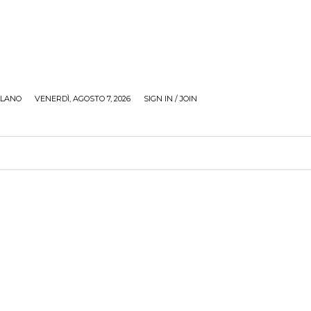
ILANO
VENERDÌ, AGOSTO 7, 2026
SIGN IN / JOIN
RECENSIONI
ZONA GIOVANI
TOUR
SOCI