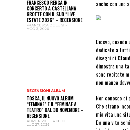
FRANCESCO RENGA IN
anche con uno s
CONCERTO A CASTELLANA
GROTTE CON IL SUO “LIVE
ESTATE 2026” – RECENSIONE
FRANCESCA DE LUISI
-
AGO 3, 2026
Dicevo, quando u
dedicato a tutti
disegni di
Claud
dimostra una tan
sono recitate m
non manca davve
RECENSIONI ALBUM
Non conosco di p
TOSCA, IL NUOVO ALBUM
“FEMINAE” E IL “FEMINAE A
Che strano incon
TEATRO” DAL 30 NOVEMBRE –
mia vita una sit
RECENSIONE
ADRIEN VIGLIERCHIO
-
Da una vita sem
LUG 27, 2026