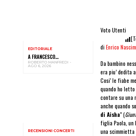
Voto Utenti
[T
di
Enrico Nascim
EDITORIALE
A FRANCESCO…
Da bambino ness
ROBERTO MANFREDI
-
AGO 6, 2026
era piu’ dedita 
Cosi’ le fiabe m
quando ho letto 
contare su una 
anche quando so
di Aisha
” (
Giunt
figlia Paola, un
una scimmietta 
RECENSIONI CONCERTI