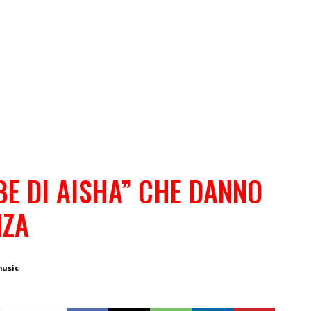
ABE DI AISHA” CHE DANNO
NZA
music