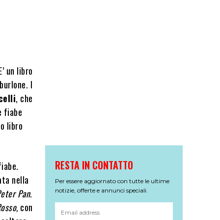
’ un libro
burlone. I
elli
, che
e fiabe
o libro
RESTA IN CONTATTO
fiabe.
ata nella
Per essere aggiornato con tutte le ultime
notizie, offerte e annunci speciali.
eter Pan
.
osso,
con