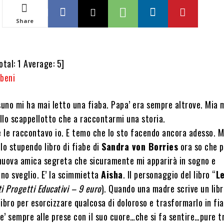
Share
otal:
1
Average:
5
]
beni
uno mi ha mai letto una fiaba. Papa’ era sempre altrove. Mi
allo scappellotto che a raccontarmi una storia.
e le raccontavo io. E temo che lo sto facendo ancora adesso. 
lo stupendo libro di fiabe di
Sandra von Borries
ora so che 
nuova amica segreta che sicuramente mi apparirà in sogno e
no sveglio. E’ la scimmietta
Aisha
. Il personaggio del libro “
L
i Progetti Educativi – 9 euro
). Quando una madre scrive un libr
 libro per esorcizzare qualcosa di doloroso e trasformarlo in fi
e’ sempre alle prese con il suo cuore…che si fa sentire…pure 