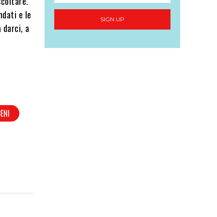
scoltare.
ndati e le
SIGN UP
 darci, a
ENI