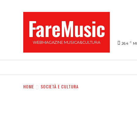
FareMusic
WEBMAGAZINE MUSICA&CULTURA
C
26.4
M
SANREMO 2025
MUSICA
NEWS FLASH
HOME
SOCIETÀ E CULTURA