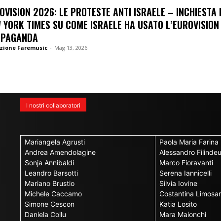
OVISION 2026: LE PROTESTE ANTI ISRAELE – INCHIESTA 
 YORK TIMES SU COME ISRAELE HA USATO L’EUROVISION
OPAGANDA
zione Faremusic
-
Mag 13, 2026
I nostri collaboratori
Mariangela Agrusti
Paola Maria Farina
Andrea Amendolagine
Alessandro Filinde
Sonja Annibaldi
Marco Fioravanti
Leandro Barsotti
Serena Iannicelli
Mariano Brustio
Silvia Iovine
Michele Caccamo
Costantina Limosan
Simone Cescon
Katia Losito
Daniela Collu
Mara Maionchi