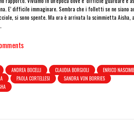
imo rapporto. Viviamo in un’epoca dove e’ difficile guardare e a
una. E’ difficile immaginare. Sembra che i folletti se ne siano a
cciole, si sono spente. Ma ora è arrivata la scimmietta Aisha, a
.
Comments
ANDREA BOCELLI
CLAUDIA BORGIOLI
ENRICO NASCIMB
HA
PAOLA CORTELLESI
SANDRA VON BORRIES
SHA