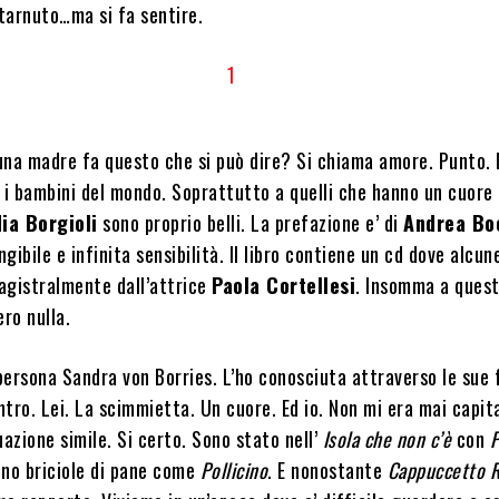
tarnuto…ma si fa sentire.
na madre fa questo che si può dire? Si chiama amore. Punto. E
 i bambini del mondo. Soprattutto a quelli che hanno un cuore 
ia Borgioli
sono proprio belli. La prefazione e’ di
Andrea Boc
gibile e infinita sensibilità. Il libro contiene un cd dove alcun
agistralmente dall’attrice
Paola Cortellesi
. Insomma a quest
ro nulla.
ersona Sandra von Borries. L’ho conosciuta attraverso le sue 
tro. Lei. La scimmietta. Un cuore. Ed io. Non mi era mai capit
uazione simile. Si certo. Sono stato nell’
Isola che non c’è
con
P
ino briciole di pane come
Pollicino
. E nonostante
Cappuccetto R