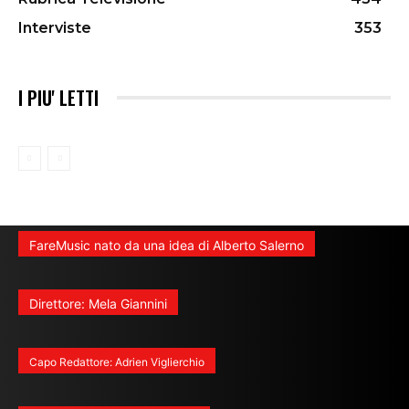
Interviste
353
I PIU' LETTI
FareMusic nato da una idea di Alberto Salerno
Direttore: Mela Giannini
Capo Redattore: Adrien Viglierchio