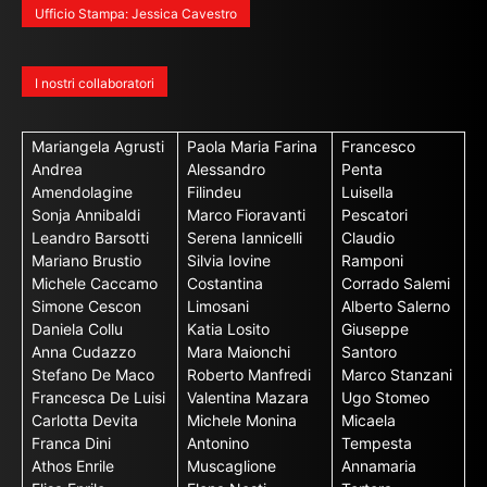
Ufficio Stampa: Jessica Cavestro
I nostri collaboratori
Mariangela Agrusti
Paola Maria Farina
Francesco
Andrea
Alessandro
Penta
Amendolagine
Filindeu
Luisella
Sonja Annibaldi
Marco Fioravanti
Pescatori
Leandro Barsotti
Serena Iannicelli
Claudio
Mariano Brustio
Silvia Iovine
Ramponi
Michele Caccamo
Costantina
Corrado Salemi
Simone Cescon
Limosani
Alberto Salerno
Daniela Collu
Katia Losito
Giuseppe
Anna Cudazzo
Mara Maionchi
Santoro
Stefano De Maco
Roberto Manfredi
Marco Stanzani
Francesca De Luisi
Valentina Mazara
Ugo Stomeo
Carlotta Devita
Michele Monina
Micaela
Franca Dini
Antonino
Tempesta
Athos Enrile
Muscaglione
Annamaria