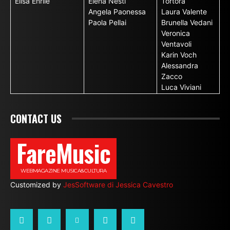
Elisa Enrile
Elena Nesti
Tortora
Angela Paonessa
Laura Valente
Paola Pellai
Brunella Vedani
Veronica
Ventavoli
Karin Voch
Alessandra
Zacco
Luca Viviani
CONTACT US
FareMusic
WEBMAGAZINE MUSICA&CULTURA
Customized by
JesSoftware di Jessica Cavestro