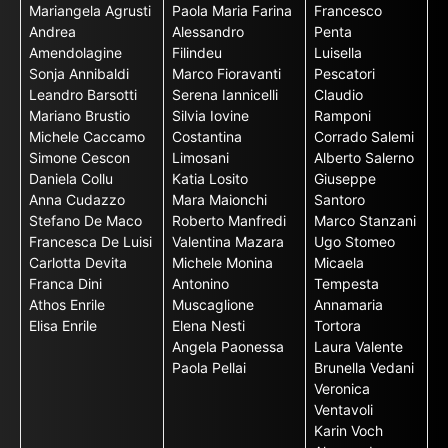
Mariangela Agrusti
Paola Maria Farina
Francesco
Andrea
Alessandro
Penta
Amendolagine
Filindeu
Luisella
Sonja Annibaldi
Marco Fioravanti
Pescatori
Leandro Barsotti
Serena Iannicelli
Claudio
Mariano Brustio
Silvia Iovine
Ramponi
Michele Caccamo
Costantina
Corrado Salemi
Simone Cescon
Limosani
Alberto Salerno
Daniela Collu
Katia Losito
Giuseppe
Anna Cudazzo
Mara Maionchi
Santoro
Stefano De Maco
Roberto Manfredi
Marco Stanzani
Francesca De Luisi
Valentina Mazara
Ugo Stomeo
Carlotta Devita
Michele Monina
Micaela
Franca Dini
Antonino
Tempesta
Athos Enrile
Muscaglione
Annamaria
Elisa Enrile
Elena Nesti
Tortora
Angela Paonessa
Laura Valente
Paola Pellai
Brunella Vedani
Veronica
Ventavoli
Karin Voch