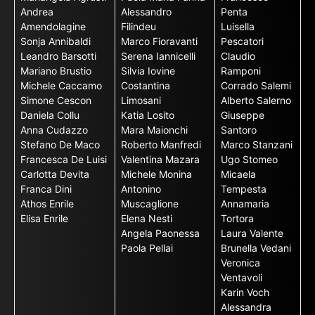
Andrea
Alessandro
Penta
Amendolagine
Filindeu
Luisella
Sonja Annibaldi
Marco Fioravanti
Pescatori
Leandro Barsotti
Serena Iannicelli
Claudio
Mariano Brustio
Silvia Iovine
Ramponi
Michele Caccamo
Costantina
Corrado Salemi
Simone Cescon
Limosani
Alberto Salerno
Daniela Collu
Katia Losito
Giuseppe
Anna Cudazzo
Mara Maionchi
Santoro
Stefano De Maco
Roberto Manfredi
Marco Stanzani
Francesca De Luisi
Valentina Mazara
Ugo Stomeo
Carlotta Devita
Michele Monina
Micaela
Franca Dini
Antonino
Tempesta
Athos Enrile
Muscaglione
Annamaria
Elisa Enrile
Elena Nesti
Tortora
Angela Paonessa
Laura Valente
Paola Pellai
Brunella Vedani
Veronica
Ventavoli
Karin Voch
Alessandra