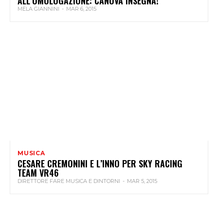
ALL’OMOLOGAZIONE: CANOVA INSEGNA!
MELA GIANNINI
-
MAR 6, 2015
MUSICA
CESARE CREMONINI E L’INNO PER SKY RACING
TEAM VR46
DIRETTORE FARE MUSICA E DINTORNI
-
MAR 5, 2015