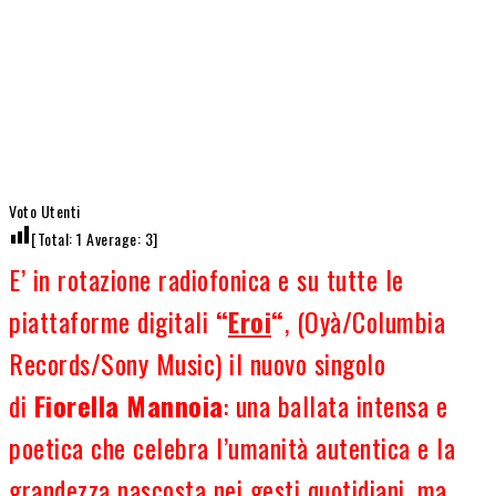
Voto Utenti
[Total:
1
Average:
3
]
E’ in rotazione radiofonica e su tutte le
piattaforme digitali
“
Eroi
“
, (Oyà/Columbia
Records/Sony Music) il nuovo singolo
di
Fiorella Mannoia
: una ballata intensa e
poetica che celebra l’umanità autentica e la
grandezza nascosta nei gesti quotidiani, ma