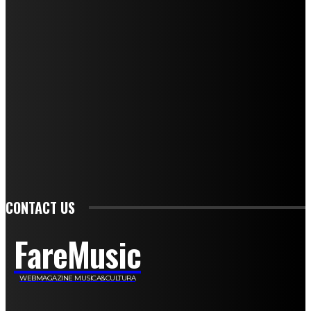
Mariangela Agrusti
Paola Maria Farina
Francesco Penta
Andrea Amendolagine
Alessandro Filindeu
Luisella Pescatori
Sonja Annibaldi
Marco Fioravanti
Claudio Ramponi
Leandro Barsotti
Serena Iannicelli
Corrado Salemi
Mariano Brustio
Silvia Iovine
Alberto Salerno
Michele Caccamo
Costantina Limosani
Giuseppe Santoro
Simone Cescon
Katia Losito
Marco Stanzani
Daniela Collu
Mara Maionchi
Ugo Stomeo
Anna Cudazzo
Roberto Manfredi
Micaela Tempesta
Stefano De Maco
Valentina Mazara
Annamaria Tortora
Francesca De Luisi
Michele Monina
Laura Valente
Carlotta Devita
Antonino Muscaglione
Brunella Vedani
Franca Dini
Elena Nesti
Veronica Ventavoli
Athos Enrile
Angela Paonessa
Karin Voch
Elisa Enrile
Paola Pellai
Alessandra Zacco
Luca Viviani
CONTACT US
FareMusic
WEBMAGAZINE MUSICA&CULTURA
Customized by
JesSoftware di Jessica Cavestro