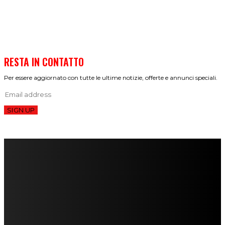
RESTA IN CONTATTO
Per essere aggiornato con tutte le ultime notizie, offerte e annunci speciali.
SIGN UP
FareMusic nato da una idea di Alberto Salerno
Direttore: Mela Giannini
Capo Redattore: Adrien Viglierchio
Ufficio Stampa: Jessica Cavestro
I nostri collaboratori