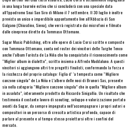
in una lunga tournée estiva che si concluderà con una speciale data
all’Ippodromo Snai San Siro di Milano il 7 settembre. Il 30 luglio è inoltre
previsto un unico e imperdibile appuntamento live all’Abbazia di San
Galgano (Chiusdino, Siena), che verrà registrato dai microfoni e filmato
dalle cineprese dirette da Tommaso Ottomano.
Sugar Music Publishing, oltre alle opere di Lucio Corsi scritte e composte
con Tommaso Ottomano, conta nel roster dei vincitori delle Targhe Tenco
anche l’album Furèsta de La Niña che ha conquistato il riconoscimento come
“Miglior album in dialetto”, scritto insiema a Alfredo Maddaluno. A questi
vincitori si aggiungono altri tre progetti finalisti, confermando la forza e
la ricchezza del proprio catalogo: Figlia d’ ‘a tempesta come “Migliore
canzone singola” de La Niña e L’albero delle noci di Brunori Sas, presente
sia nella categoria “Migliore canzone singola” che in quella “Migliore album
in assoluto”, interamente prodotto da Riccardo Sinigallia. Un risultato che
testimonia il costante lavoro di scouting, sviluppo e valorizzazione portato
avanti da Sugar, da sempre impegnata nell’accompagnare i propri autori e
compositori in un percorso di crescita artistica profonda, capace di
parlare al presente e al tempo stesso proiettarsi oltre i confini del
mercato.