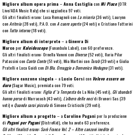
Migliore album opera prima
–
Anna Castiglia
con
Mi Piace
(OTR
Live/ADA Music Italy) che si aggiudica 97 voti.
Gli altri finalisti erano: Luca Romagnoli con
La miseria
(36 voti), Laurynn
con
Aritmia
(28 voti), P.A.O. con
A cuore aperto
(24 voti) e Cristiano Fattorini
con
Tutto intorno
(18 voti).
Migliore album di interprete
– a
Ginevra Di
Marco
per
Kaleidoscope
(Funanbulo Label), con 60 preferenze.
Gli altri finalisti erano: Ornella Vanoni con
Diverse
(52 voti), Ilaria Pilar
Patassini con
Canto Conte
(51 voti), Mia Martini con
Tarab
(39 voti) e Giulia
Pratelli e Luca Guidi con
Di Blu. Omaggio a Domenico Modugno
(31 voti).
Migliore canzone singola
– a
Lucio Corsi
con
Volevo essere un
duro
(Sugar Music), premiata con 79 voti.
Gli altri finalisti erano:
Figlia d’ ‘a Tempesta
de La Niña (45 voti),
Gli sbandati
hanno perso
di Marracash (43 voti),
L’albero delle noci
di Brunori Sas (39
voti) e
Quando sarai piccola
di Simone Cristicchi (29 voti).
Migliore album a progetto
– a
Caroline Pagani
per la produzione
di
Pagani per Pagani
(DistroKid), che ha avuto 63 preferenze.
Gli altri finalisti erano: Sarò Franco Vol. 2 – Altre canzoni inedite di