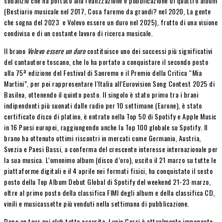
sodalizio che ha portato alla realizzazione e pubblicazione di quattro album
(Bestiario musicale nel 2017, Cosa faremo da grandi? nel 2020, La gente
che sogna del 2023 e Volevo essere un duro nel 2025), frutto di una visione
condivisa e di un costante lavoro di ricerca musicale.
Il brano
Volevo essere un duro
costituisce uno dei successi più significativi
del cantautore toscano, che lo ha portato a conquistare il secondo posto
alla 75ª edizione del Festival di Sanremo e il Premio della Critica “Mia
Martini”, per poi rappresentare l’Italia all’Eurovision Song Contest 2025 di
Basilea, ottenendo il quinto posto. Il singolo è stato primo tra i brani
indipendenti più suonati dalle radio per 10 settimane (Earone), è stato
certificato disco di platino, è entrato nella Top 50 di Spotify e Apple Music
in 16 Paesi europei, raggiungendo anche la Top 100 globale su Spotify. Il
brano ha ottenuto ottimi riscontri in mercati come Germania, Austria,
Svezia e Paesi Bassi, a conferma del crescente interesse internazionale per
la sua musica. L’omonimo album (disco d’oro), uscito il 21 marzo su tutte le
piattaforme digitali e il 4 aprile nei formati fisici, ha conquistato il sesto
posto della Top Album Debut Global di Spotify del weekend 21-23 marzo,
oltre al primo posto della classifica FIMI degli album e della classifica CD,
vinili e musicassette più venduti nella settimana di pubblicazione.
Dopo un tour nei club tutto esaurito, Lucio Corsi è attualmente impegnato