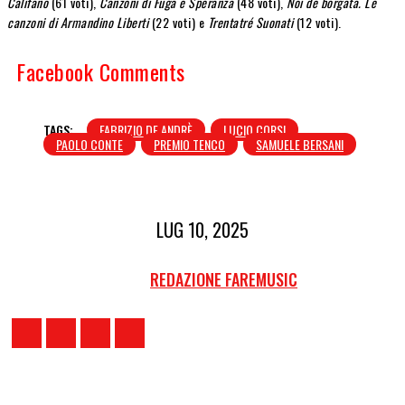
Califano
(61 voti),
Canzoni di Fuga e Speranza
(48 voti),
Noi de borgata. Le
canzoni di Armandino Liberti
(22 voti) e
Trentatré Suonati
(12 voti).
Facebook Comments
TAGS:
FABRIZIO DE ANDRÈ
LUCIO CORSI
PAOLO CONTE
PREMIO TENCO
SAMUELE BERSANI
LUG 10, 2025
REDAZIONE FAREMUSIC