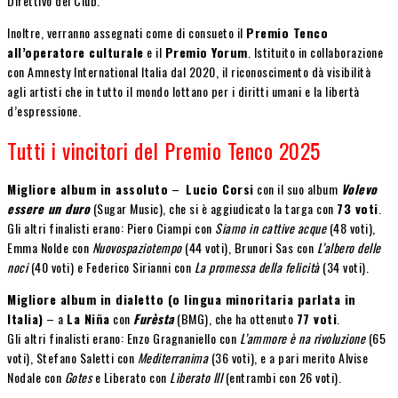
Direttivo del Club.
Inoltre, verranno assegnati come di consueto il
Premio Tenco
all’operatore culturale
e il
Premio Yorum
. Istituito in collaborazione
con Amnesty International Italia dal 2020, il riconoscimento dà visibilità
agli artisti che in tutto il mondo lottano per i diritti umani e la libertà
d’espressione.
Tutti i vincitori del Premio Tenco 2025
Migliore album in assoluto
–
Lucio Corsi
con il suo album
Volevo
essere un duro
(Sugar Music), che si è aggiudicato la targa con
73 voti
.
Gli altri finalisti erano: Piero Ciampi con
Siamo in cattive acque
(48 voti),
Emma Nolde con
Nuovospaziotempo
(44 voti), Brunori Sas con
L’albero delle
noci
(40 voti) e Federico Sirianni con
La promessa della felicità
(34 voti).
Migliore album in dialetto (o lingua minoritaria parlata in
Italia)
– a
La Niña
con
Furèsta
(BMG), che ha ottenuto
77 voti
.
Gli altri finalisti erano: Enzo Gragnaniello con
L’ammore è na rivoluzione
(65
voti), Stefano Saletti con
Mediterranima
(36 voti), e a pari merito Alvise
Nodale con
Gotes
e Liberato con
Liberato III
(entrambi con 26 voti).