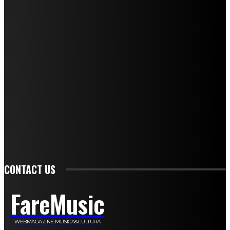
I nostri collaboratori
Mariangela Agrusti
Paola Maria Farina
Francesco Penta
Andrea Amendolagine
Alessandro Filindeu
Luisella Pescatori
Sonja Annibaldi
Marco Fioravanti
Claudio Ramponi
Leandro Barsotti
Serena Iannicelli
Corrado Salemi
Mariano Brustio
Silvia Iovine
Alberto Salerno
Michele Caccamo
Costantina Limosani
Giuseppe Santoro
Simone Cescon
Katia Losito
Marco Stanzani
Daniela Collu
Mara Maionchi
Ugo Stomeo
Anna Cudazzo
Roberto Manfredi
Micaela Tempesta
Stefano De Maco
Valentina Mazara
Annamaria Tortora
Francesca De Luisi
Michele Monina
Laura Valente
Carlotta Devita
Antonino Muscaglione
Brunella Vedani
Franca Dini
Elena Nesti
Veronica Ventavoli
Athos Enrile
Angela Paonessa
Karin Voch
Elisa Enrile
Paola Pellai
Alessandra Zacco
Luca Viviani
CONTACT US
FareMusic
WEBMAGAZINE MUSICA&CULTURA