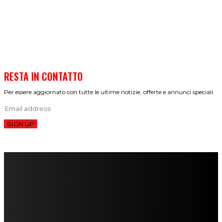
RESTA IN CONTATTO
Per essere aggiornato con tutte le ultime notizie, offerte e annunci speciali.
SIGN UP
FareMusic nato da una idea di Alberto Salerno
Direttore: Mela Giannini
Capo Redattore: Adrien Viglierchio
Ufficio Stampa: Jessica Cavestro