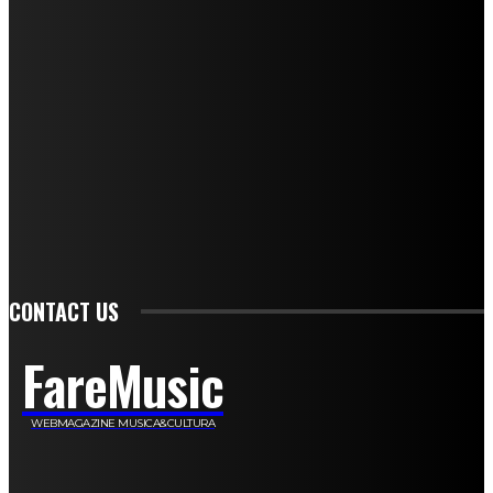
Andrea Amendolagine
Alessandro Filindeu
Luisella Pescatori
Sonja Annibaldi
Marco Fioravanti
Claudio Ramponi
Leandro Barsotti
Serena Iannicelli
Corrado Salemi
Mariano Brustio
Silvia Iovine
Alberto Salerno
Michele Caccamo
Costantina Limosani
Giuseppe Santoro
Simone Cescon
Katia Losito
Marco Stanzani
Daniela Collu
Mara Maionchi
Ugo Stomeo
Anna Cudazzo
Roberto Manfredi
Micaela Tempesta
Stefano De Maco
Valentina Mazara
Annamaria Tortora
Francesca De Luisi
Michele Monina
Laura Valente
Carlotta Devita
Antonino Muscaglione
Brunella Vedani
Franca Dini
Elena Nesti
Veronica Ventavoli
Athos Enrile
Angela Paonessa
Karin Voch
Elisa Enrile
Paola Pellai
Alessandra Zacco
Luca Viviani
CONTACT US
FareMusic
WEBMAGAZINE MUSICA&CULTURA
Customized by
JesSoftware di Jessica Cavestro