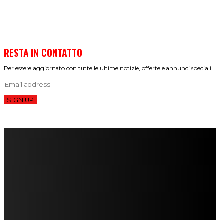
RESTA IN CONTATTO
Per essere aggiornato con tutte le ultime notizie, offerte e annunci speciali.
SIGN UP
FareMusic nato da una idea di Alberto Salerno
Direttore: Mela Giannini
Capo Redattore: Adrien Viglierchio
Ufficio Stampa: Jessica Cavestro
I nostri collaboratori
Mariangela Agrusti
Paola Maria Farina
Francesco Penta