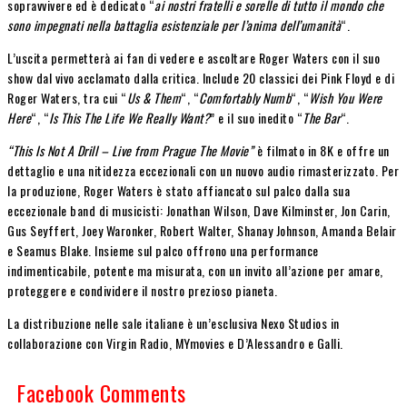
sopravvivere ed è dedicato “
ai nostri fratelli e sorelle di tutto il mondo che
sono impegnati nella battaglia esistenziale per l’anima dell’umanità
“.
L’uscita permetterà ai fan di vedere e ascoltare Roger Waters con il suo
show dal vivo acclamato dalla critica.
Include 20 classici dei Pink Floyd e di
Roger Waters, tra cui “
Us & Them
“, “
Comfortably Numb
“, “
Wish You Were
Here
“, “
Is This The Life We Really Want?
” e il suo inedito “
The Bar
“.
“This Is Not A Drill – Live from Prague The Movie”
è filmato in 8K e offre un
dettaglio e una nitidezza eccezionali con un nuovo audio rimasterizzato. Per
la produzione, Roger Waters è stato affiancato sul palco dalla sua
eccezionale band di musicisti: Jonathan Wilson, Dave Kilminster, Jon Carin,
Gus Seyffert, Joey Waronker, Robert Walter, Shanay Johnson, Amanda Belair
e Seamus Blake. Insieme sul palco offrono una performance
indimenticabile, potente ma misurata, con un invito all’azione per amare,
proteggere e condividere il nostro prezioso pianeta.
La distribuzione nelle sale italiane è un’esclusiva Nexo Studios in
collaborazione con Virgin Radio, MYmovies e D’Alessandro e Galli.
Facebook Comments