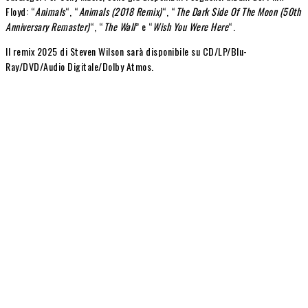
Floyd: “
Animals
“, “
Animals (2018 Remix)
“, “
The Dark Side Of The Moon (50th
Anniversary Remaster)
“, “
The Wall
” e “
Wish You Were Here
“.
Il
remix 2025 di Steven Wilson sarà disponibile su CD/LP/Blu-
Ray/DVD/Audio Digitale/Dolby Atmos.