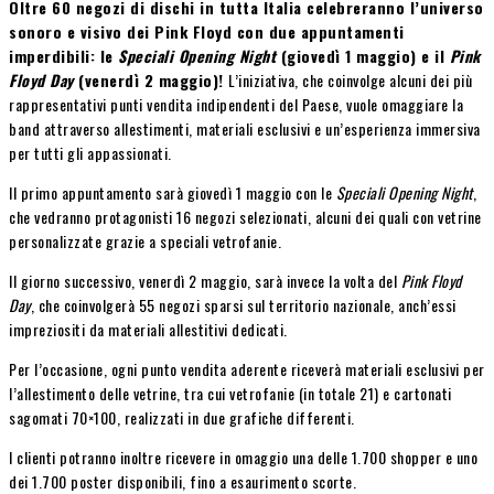
Oltre 60 negozi di dischi in tutta Italia celebreranno l’universo
sonoro e visivo dei Pink Floyd con due appuntamenti
imperdibili: le
Speciali Opening Night
(giovedì 1 maggio) e il
Pink
Floyd Day
(venerdì 2 maggio)!
L’iniziativa, che coinvolge alcuni dei più
rappresentativi punti vendita indipendenti del Paese, vuole omaggiare la
band attraverso allestimenti, materiali esclusivi e un’esperienza immersiva
per tutti gli appassionati.
Il primo appuntamento sarà giovedì 1 maggio con le
Speciali Opening Night
,
che vedranno protagonisti 16 negozi selezionati, alcuni dei quali con vetrine
personalizzate grazie a speciali vetrofanie.
Il giorno successivo, venerdì 2 maggio, sarà invece la volta del
Pink Floyd
Day
, che coinvolgerà 55 negozi sparsi sul territorio nazionale, anch’essi
impreziositi da materiali allestitivi dedicati.
Per l’occasione, ogni punto vendita aderente riceverà materiali esclusivi per
l’allestimento delle vetrine, tra cui vetrofanie (in totale 21) e cartonati
sagomati 70×100, realizzati in due grafiche differenti.
I clienti potranno inoltre ricevere in omaggio una delle 1.700 shopper e uno
dei 1.700 poster disponibili, fino a esaurimento scorte.