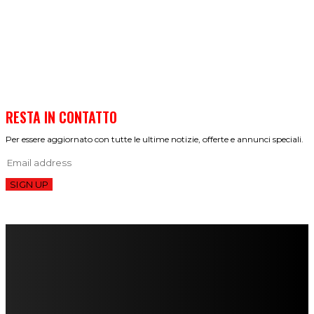
RESTA IN CONTATTO
Per essere aggiornato con tutte le ultime notizie, offerte e annunci speciali.
SIGN UP
FareMusic nato da una idea di Alberto Salerno
Direttore: Mela Giannini
Capo Redattore: Adrien Viglierchio
Ufficio Stampa: Jessica Cavestro