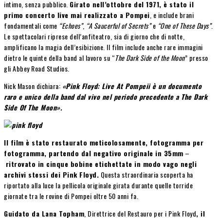
intimo, senza pubblico.
Girato nell’ottobre del 1971, è stato il
primo concerto live mai realizzato a Pompei
, e include brani
fondamentali come
“Echoes”
,
“A Saucerful of Secrets”
e
“One of These Days”
.
Le spettacolari riprese dell’anfiteatro, sia di giorno che di notte,
amplificano la magia dell’esibizione. Il film include anche rare immagini
dietro le quinte della band al lavoro su “
The Dark Side of the Moon
” presso
gli Abbey Road Studios.
Nick Mason dichiara:
«Pink Floyd: Live At Pompeii è un documento
raro e unico della band dal vivo nel periodo precedente a The Dark
Side Of The Moon».
Il film è stato restaurato meticolosamente, fotogramma per
fotogramma, partendo dal negativo originale in 35mm
–
ritrovato in cinque bobine etichettate in modo vago negli
archivi stessi dei Pink Floyd.
Questa straordinaria scoperta ha
riportato alla luce la pellicola originale girata durante quelle torride
giornate tra le rovine di Pompei oltre 50 anni fa.
Guidato da Lana Topham
, Direttrice del Restauro per i Pink Floyd
, il