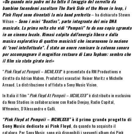
«Da quando mio padre mi ha fatto il lavaggio del cervello da
bambino facendomi ascoltare The Dark Side of the Moon in loop, i
Pink Floyd sono diventati la mia band preferita
– ha dichiarato Steven
Wilson –
Sono i miei “Beatles”, parte integrante del mio DNA
musicale. La prima volta che vidi “Pompeii” fu da una copia sgranata
in un cinema locale. Rimasi colpito dall’energia libera e dalla
musica esplorativa di quattro musicisti che incarnavano la nozione
di “cool intellettuale”. È stato un onore remixare la colonna sonora
per accompagnare il magnifico restauro di Lana Topham: sembra che
il film sia stato girato ieri»
“
Pink Floyd at Pompeii – MCMLXXII
” è presentato da RM Productions e
diretto da Adrian Maben. Produttori esecutivi: Reiner Moritz e Michelle
Arnaud. La distribuzione è affidata a Sony Music Vision.
In Italia il film “
Pink Floyd At Pompeii – MCMLXXII”
è distribuito in esclusiva
da Nexo Studios in collaborazione con Radio Deejay, Radio Capital,
MYmovies, D’Alessandro e Galli.
“Pink Floyd at Pompeii – MCMLXXII”
è il
primo grande progetto di
Sony Music dedicato ai Pink Floyd
, da quando ha acquisito il
catalogo.
Per Sony Music, sono già disponibili i seguenti album dei Pink