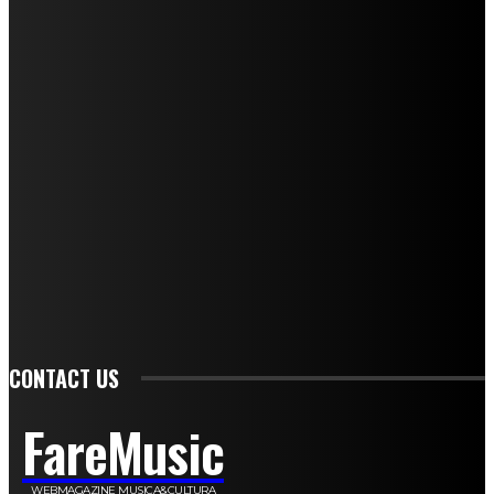
I nostri collaboratori
Mariangela Agrusti
Paola Maria Farina
Francesco Penta
Andrea Amendolagine
Alessandro Filindeu
Luisella Pescatori
Sonja Annibaldi
Marco Fioravanti
Claudio Ramponi
Leandro Barsotti
Serena Iannicelli
Corrado Salemi
Mariano Brustio
Silvia Iovine
Alberto Salerno
Michele Caccamo
Costantina Limosani
Giuseppe Santoro
Simone Cescon
Katia Losito
Marco Stanzani
Daniela Collu
Mara Maionchi
Ugo Stomeo
Anna Cudazzo
Roberto Manfredi
Micaela Tempesta
Stefano De Maco
Valentina Mazara
Annamaria Tortora
Francesca De Luisi
Michele Monina
Laura Valente
Carlotta Devita
Antonino Muscaglione
Brunella Vedani
Franca Dini
Elena Nesti
Veronica Ventavoli
Athos Enrile
Angela Paonessa
Karin Voch
Elisa Enrile
Paola Pellai
Alessandra Zacco
Luca Viviani
CONTACT US
FareMusic
WEBMAGAZINE MUSICA&CULTURA